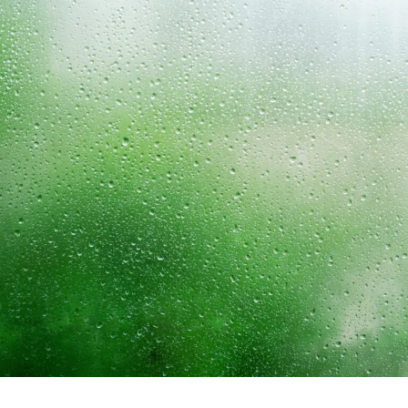
INTERVIEW
Ocha SURU? Lab.
PAUSE & INSPIRE
ファーストプレイスで、お茶を
COLUMN
COLOURS BY CHAGOCORO