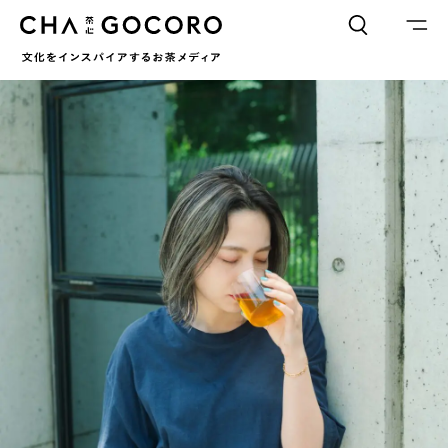
FLAME
TOOL
ワードでさがす
カテゴリでさがす
INTERVIEW
CHAGOCORO TALK
イベント
日本茶、再発見
茶と器
茶と食
茶のつくり手たち
Ocha SURU? Lab.
PAUSE & INSPIRE
ファーストプレイスで、お茶を
COLUMN
COLOURS BY CHAGOCORO
お茶でさがす