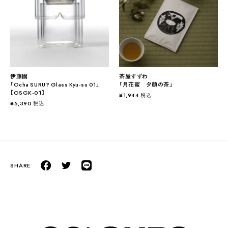
伊藤園
茶屋すずわ
「Ocha SURU? Glass Kyu-su 01」
「月花蜜 夕顔の茶」
【OSGK-01】
¥
1,944
税込
¥
5,390
税込