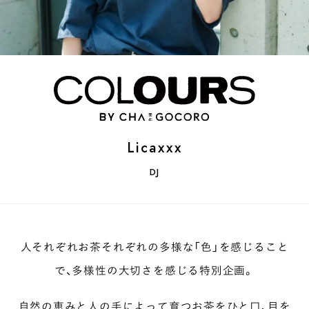
煎茶
萎凋茶
発酵茶
ほうじ茶
紅茶
玄米茶
ブレンドティー
釜炒り茶
番茶
台湾茶
抹茶
ハーブティー
白葉茶
玉露
茎茶
碾茶
中国茶
粉茶
白茶
烏龍茶
ミルクティー
かぶせ茶
茶外茶
ダージリン
場所でさがす
Licaxxx
長野
埼玉
大阪
千葉
静岡
東京
滋賀
北海道
DJ
新潟
神奈川
群馬
茨城
栃木
熊本
島根
福岡
岐阜
愛知
三重
鹿児島
長崎
京都
山梨
石川
香川
岡山
広島
人それぞれお茶それぞれの多様な「色」を感じること
で、多様性の大切さを感じる特別企画。
自然の恵みと人の手によって育つお茶をひと口、目を