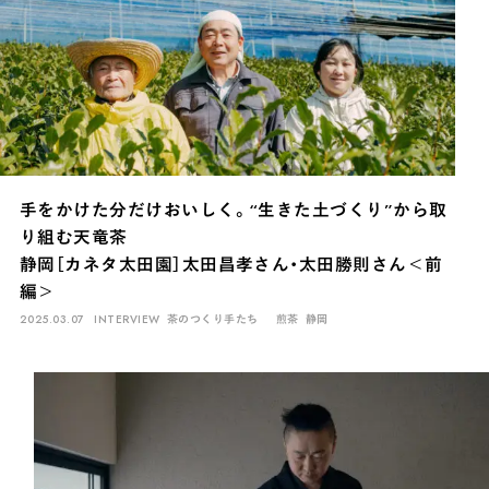
手をかけた分だけおいしく。“生きた土づくり”から取
り組む天竜茶
静岡［カネタ太田園］太田昌孝さん・太田勝則さん＜前
編＞
2025.03.07
INTERVIEW
茶のつくり手たち
煎茶
静岡