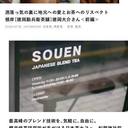
洒落っ気の裏に地元への愛とお茶へのリスペクト
根岸［徳岡勘兵衛茶舗］徳岡大介さん＜前編＞
2025.07.18
INTERVIEW
日本茶、再発見
煎茶
東京
最高峰のブレンド技術を、気軽に、自由に。
櫻井焙茶研究所が手がける日本茶カフェ 松陰神社前