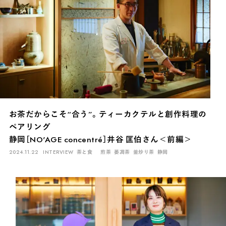
お茶だからこそ“合う”。ティーカクテルと創作料理の
ペアリング
静岡［NO'AGE concentré］井谷 匡伯さん＜前編＞
2024.11.22
INTERVIEW
茶と食
煎茶
萎凋茶
釜炒り茶
静岡