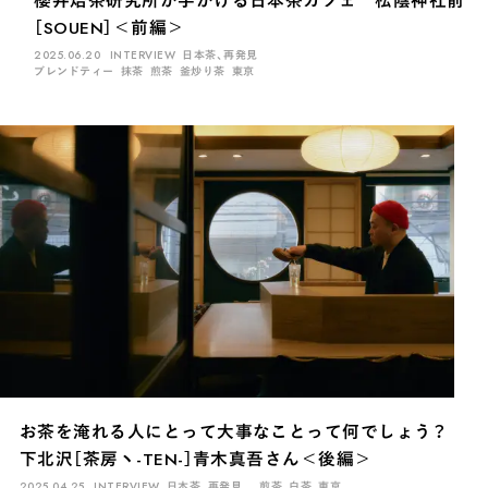
［SOUEN］＜前編＞
2025.06.20
INTERVIEW
日本茶、再発見
ブレンドティー
抹茶
煎茶
釜炒り茶
東京
お茶を淹れる人にとって大事なことって何でしょう？
下北沢［茶房ヽ-TEN-］青木真吾さん＜後編＞
2025.04.25
INTERVIEW
日本茶、再発見
煎茶
白茶
東京