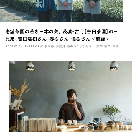
老舗茶園の若き三本の矢。茨城・古河［𠮷田茶園］の三
兄弟、𠮷田浩樹さん・春樹さん・優樹さん＜前編＞
2025.01.24
INTERVIEW
日本茶、再発見
茶のつくり手たち
煎茶
紅茶
茨城
INTERVIEW
Ocha SURU? Lab.