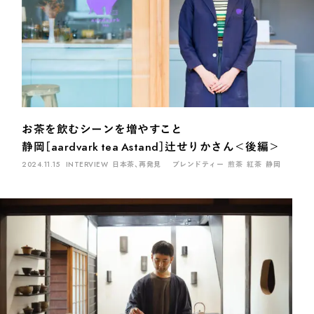
お茶を飲むシーンを増やすこと
静岡［aardvark tea Astand］辻せりかさん＜後編＞
2024.11.15
INTERVIEW
日本茶、再発見
ブレンドティー
煎茶
紅茶
静岡