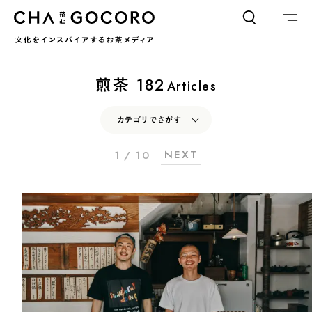
FLAME
TOOL
煎茶
182
Articles
ワードでさがす
カテゴリでさがす
NEXT
1 / 10
カテゴリでさがす
INTERVIEW
CHAGOCORO TALK
イベント
INTERVIEW
CHAGOCORO TALK
イベント
日本茶、再発見
日本茶、再発見
茶と器
茶と食
茶と器
茶と食
茶のつくり手たち
Ocha SURU? Lab.
茶のつくり手たち
Ocha SURU? Lab.
PAUSE & INSPIRE
ファーストプレイスで、お茶を
COLUMN
PAUSE & INSPIRE
ファーストプレイスで、お茶を
COLOURS BY CHAGOCORO
COLUMN
COLOURS BY CHAGOCORO
お茶でさがす