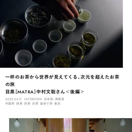
一杯のお茶から世界が見えてくる、次元を超えたお茶
の旅
目黒［MATRA］中村文聡さん＜後編＞
2025.04.11
INTERVIEW
日本茶、再発見
中国茶
抹茶
煎茶
白茶
釜炒り茶
東京