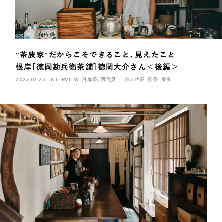
煎茶
萎凋茶
発酵茶
ほうじ茶
紅茶
玄米茶
ブレンドティー
釜炒り茶
番茶
台湾茶
抹茶
ハーブティー
白葉茶
玉露
茎茶
碾茶
中国茶
粉茶
“茶農家”だからこそできること、見えたこと
白茶
烏龍茶
ミルクティー
かぶせ茶
茶外茶
ダージリン
根岸［徳岡勘兵衛茶舗］徳岡大介さん＜後編＞
2025.07.25
INTERVIEW
日本茶、再発見
かぶせ茶
煎茶
東京
場所でさがす
長野
埼玉
大阪
千葉
静岡
東京
滋賀
北海道
新潟
神奈川
群馬
茨城
栃木
熊本
島根
福岡
岐阜
愛知
三重
鹿児島
長崎
京都
山梨
石川
香川
岡山
広島