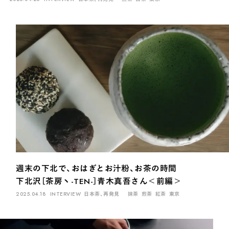
週末の下北で、おはぎとお汁粉、お茶の時間
下北沢［茶房ヽ-TEN-］青木真吾さん＜前編＞
2025.04.18
INTERVIEW
日本茶、再発見
抹茶
煎茶
紅茶
東京