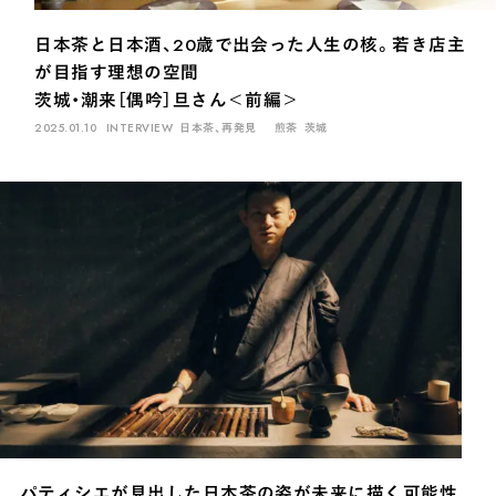
PAUSE & INSPIRE
日本茶と日本酒、20歳で出会った人生の核。若き店主
ファーストプレイスで、お茶を
が目指す理想の空間
COLUMN
茨城・潮来［偶吟］旦さん＜前編＞
COLOURS BY CHAGOCORO
2025.01.10
INTERVIEW
日本茶、再発見
煎茶
茨城
パティシエが見出した日本茶の姿が未来に描く可能性