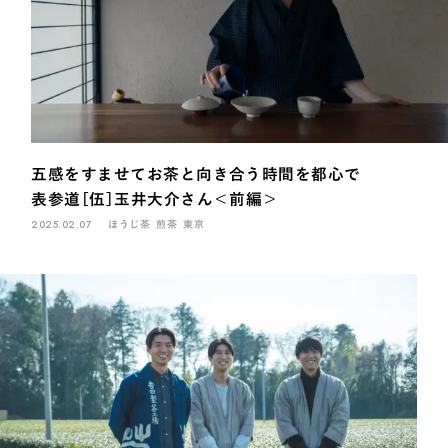
五感をすませてお茶と向き合う時間を都心で
表参道［伍］玉井大介さん＜前編＞
2025.02.07
ほうじ茶
煎茶
東京