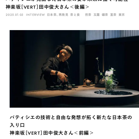
神楽坂［VERT］田中俊大さん＜後編＞
2025.01.03
INTERVIEW
日本茶、再発見
茶と食
煎茶
玉露
碾茶
茎茶
東京
パティシエの技術と自由な発想が拓く新たな日本茶の
入り口
神楽坂［VERT］田中俊大さん＜前編＞