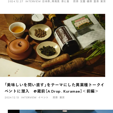
2024.12.27
INTERVIEW
日本茶、再発見
茶と食
煎茶
玉露
碾茶
茎茶
東京
「美味しいを問い直す」をテーマにした異業種トークイ
ベントに潜入 @蔵前［A Drop . Kuramae］＜前編＞
2024.12.13
INTERVIEW
イベント
煎茶
東京