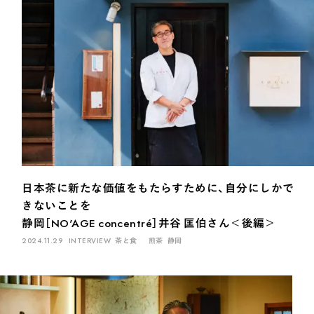
日本茶に新たな価値をもたらすために、自分にしかで
きないことを
静岡［NO'AGE concentré］井谷 匡伯さん＜後編＞
2024.11.29
INTERVIEW
茶と食
煎茶
静岡