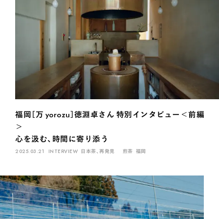
福岡［万 yorozu］徳淵卓さん 特別インタビュー＜前編
＞
心を汲む、時間に寄り添う
2025.03.21
INTERVIEW
日本茶、再発見
煎茶
福岡