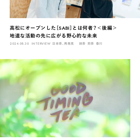
高松にオープンした［SABI］とは何者？＜後編＞
地道な活動の先に広がる野心的な未来
2024.08.30
INTERVIEW
日本茶、再発見
抹茶
煎茶
香川