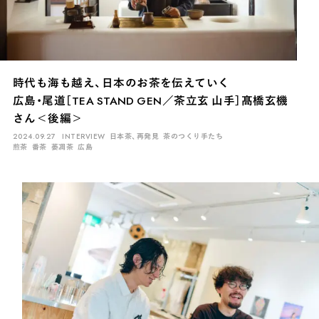
時代も海も越え、日本のお茶を伝えていく
広島・尾道［TEA STAND GEN／茶立玄 山手］髙橋玄機
さん＜後編＞
2024.09.27
INTERVIEW
日本茶、再発見
茶のつくり手たち
煎茶
番茶
萎凋茶
広島