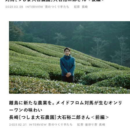
2025.02.28
INTERVIEW
茶のつくり手たち
紅茶
長崎
離島に新たな農業を。メイドフロム対馬が生むオンリ
ーワンの味わい
長崎［つしま大石農園］大石裕二郎さん＜前編＞
2025.02.21
INTERVIEW
茶のつくり手たち
紅茶
釜炒り茶
長崎