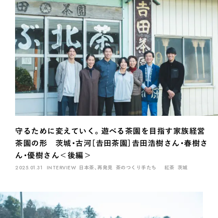
守るために変えていく。遊べる茶園を目指す家族経営
茶園の形 茨城・古河［𠮷田茶園］𠮷田浩樹さん・春樹さ
ん・優樹さん＜後編＞
2025.01.31
INTERVIEW
日本茶、再発見
茶のつくり手たち
紅茶
茨城