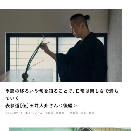
季節の移ろいや旬を知ることで、日常は楽しさで満ち
ていく
表参道［伍］玉井大介さん＜後編＞
2025.02.14
INTERVIEW
日本茶、再発見
烏龍茶
紅茶
東京