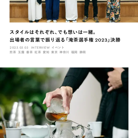
スタイルはそれぞれ、でも想いは一緒。
出場者の言葉で振り返る「淹茶選手権 2023」決勝
2023.03.03
INTERVIEW
イベント
煎茶
玉露
番茶
紅茶
愛知
東京
神奈川
福岡
静岡