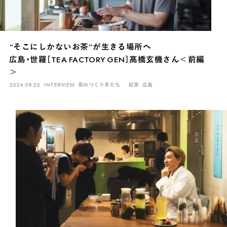
“そこにしかないお茶”が生きる場所へ
広島・世羅［TEA FACTORY GEN］髙橋玄機さん＜前編
＞
2024.09.20
INTERVIEW
茶のつくり手たち
紅茶
広島
INTERVIEW
Ocha SURU? Lab.