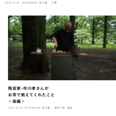
2021.12.07
INTERVIEW
茶と器
三重
陶芸家・市川孝さんが
お茶で教えてくれたこと
＜後編＞
2021.07.16
INTERVIEW
茶と器
釜炒り茶
滋賀