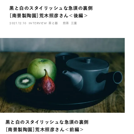
黒と白のスタイリッシュな急須の裏側
［南景製陶園］荒木照彦さん＜後編＞
2021.12.10
INTERVIEW
茶と器
煎茶
三重
黒と白のスタイリッシュな急須の裏側
［南景製陶園］荒木照彦さん＜前編＞