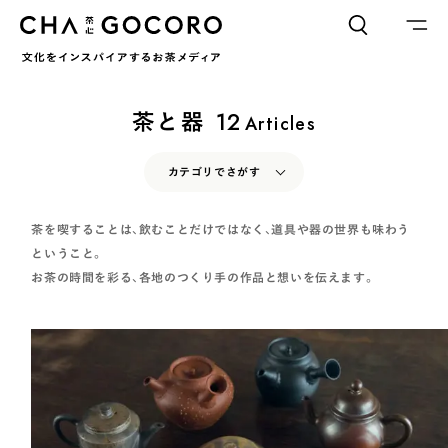
FLAME
TOOL
茶と器
12
Articles
ワードでさがす
カテゴリでさがす
カテゴリでさがす
INTERVIEW
CHAGOCORO TALK
イベント
茶を喫することは、飲むことだけではなく、道具や器の世界も味わう
ということ。
INTERVIEW
CHAGOCORO TALK
イベント
日本茶、再発見
日本茶、再発見
茶と器
茶と食
お茶の時間を彩る、各地のつくり手の作品と想いを伝えます。
茶と器
茶と食
茶のつくり手たち
Ocha SURU? Lab.
茶のつくり手たち
Ocha SURU? Lab.
PAUSE & INSPIRE
ファーストプレイスで、お茶を
COLUMN
PAUSE & INSPIRE
ファーストプレイスで、お茶を
COLOURS BY CHAGOCORO
COLUMN
COLOURS BY CHAGOCORO
お茶でさがす