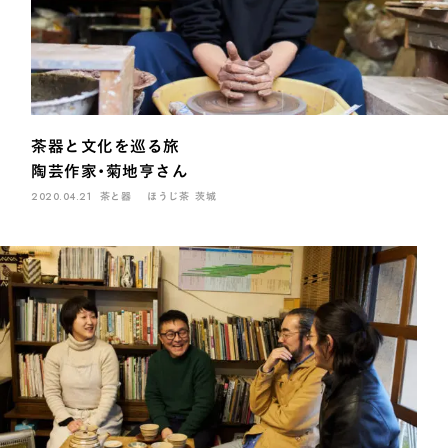
茶器と文化を巡る旅
陶芸作家・菊地亨さん
2020.04.21
茶と器
ほうじ茶
茨城