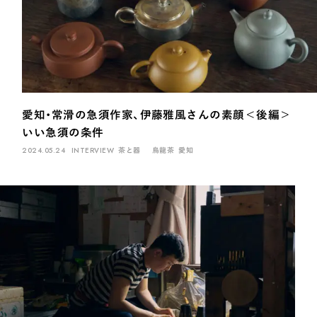
煎茶
萎凋茶
発酵茶
ほうじ茶
紅茶
玄米茶
ブレンドティー
釜炒り茶
番茶
台湾茶
抹茶
ハーブティー
白葉茶
玉露
茎茶
碾茶
中国茶
粉茶
白茶
烏龍茶
ミルクティー
かぶせ茶
茶外茶
ダージリン
愛知・常滑の急須作家、伊藤雅風さんの素顔＜後編＞
場所でさがす
いい急須の条件
長野
埼玉
大阪
千葉
静岡
東京
滋賀
北海道
2024.05.24
INTERVIEW
茶と器
烏龍茶
愛知
新潟
神奈川
群馬
茨城
栃木
熊本
島根
福岡
岐阜
愛知
三重
鹿児島
長崎
京都
山梨
石川
香川
岡山
広島