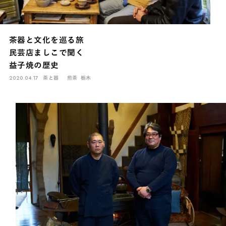
茶器と文化を巡る旅
民芸店ましこで聞く
益子焼の歴史
2020.04.17
茶と器
煎茶
栃木