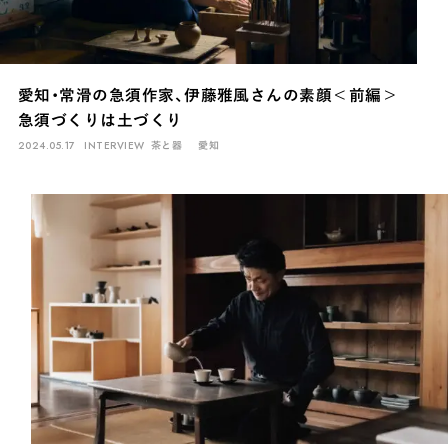
愛知・常滑の急須作家、伊藤雅風さんの素顔＜前編＞
急須づくりは土づくり
2024.05.17
INTERVIEW
茶と器
愛知