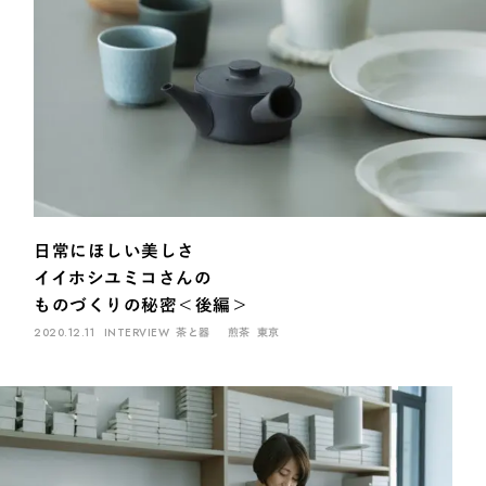
INTERVIEW
Ocha SURU? Lab.
PAUSE & INSPIRE
ファーストプレイスで、お茶を
COLUMN
日常にほしい美しさ
COLOURS BY CHAGOCORO
イイホシユミコさんの
ものづくりの秘密＜後編＞
2020.12.11
INTERVIEW
茶と器
煎茶
東京