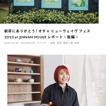
新茶にありがとう！ オチャ ニューウェイヴ フェス
2023 at JINNAN HOUSE レポート＜後編＞
2023.06.02
INTERVIEW
イベント
抹茶
煎茶
釜炒り茶
東京