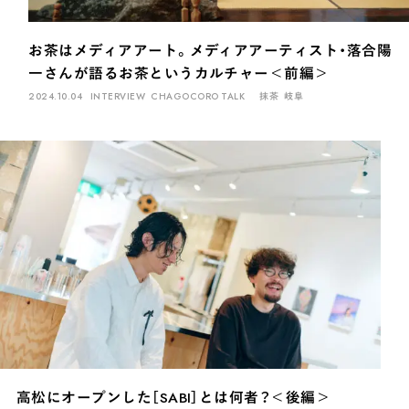
ファーストプレイスで、お茶を
COLUMN
お茶はメディアアート。メディアアーティスト・落合陽
COLOURS BY CHAGOCORO
一さんが語るお茶というカルチャー＜前編＞
2024.10.04
INTERVIEW
CHAGOCORO TALK
抹茶
岐阜
高松にオープンした［SABI］とは何者？＜後編＞