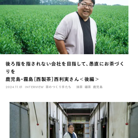
後ろ指を指されない会社を目指して、愚直にお茶づく
りを
鹿児島・霧島［西製茶］西利実さん＜後編＞
2024.11.01
INTERVIEW
茶のつくり手たち
抹茶
碾茶
鹿児島