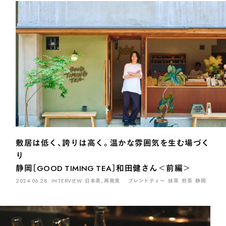
敷居は低く、誇りは高く。温かな雰囲気を生む場づく
り
静岡［GOOD TIMING TEA］和田健さん＜前編＞
2024.06.28
INTERVIEW
日本茶、再発見
ブレンドティー
抹茶
煎茶
静岡