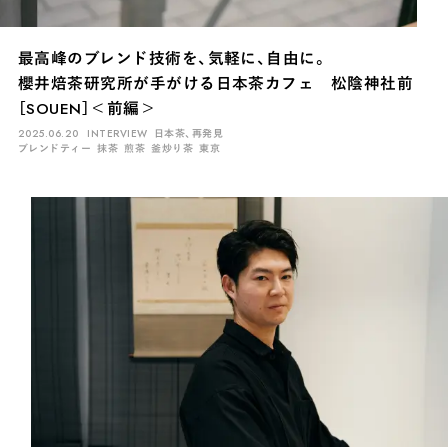
最高峰のブレンド技術を、気軽に、自由に。
櫻井焙茶研究所が手がける日本茶カフェ 松陰神社前
［SOUEN］＜前編＞
2025.06.20
INTERVIEW
日本茶、再発見
ブレンドティー
抹茶
煎茶
釜炒り茶
東京