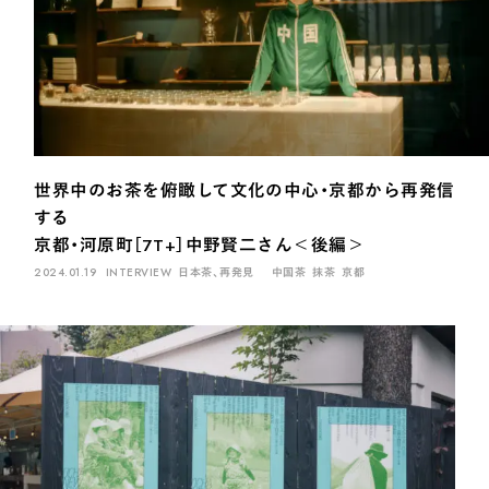
世界中のお茶を俯瞰して文化の中心・京都から再発信
する
京都・河原町［7T+］中野賢二さん＜後編＞
2024.01.19
INTERVIEW
日本茶、再発見
中国茶
抹茶
京都