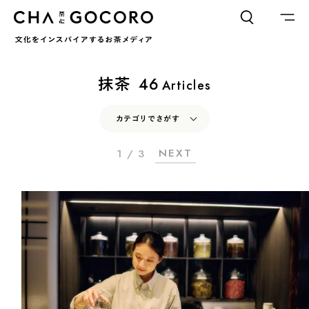
FLAME
TOOL
抹茶
46
Articles
ワードでさがす
カテゴリでさがす
NEXT
1 / 3
カテゴリでさがす
INTERVIEW
CHAGOCORO TALK
イベント
INTERVIEW
CHAGOCORO TALK
イベント
日本茶、再発見
日本茶、再発見
茶と器
茶と食
茶と器
茶と食
茶のつくり手たち
Ocha SURU? Lab.
茶のつくり手たち
Ocha SURU? Lab.
PAUSE & INSPIRE
ファーストプレイスで、お茶を
COLUMN
PAUSE & INSPIRE
ファーストプレイスで、お茶を
COLOURS BY CHAGOCORO
COLUMN
COLOURS BY CHAGOCORO
お茶でさがす