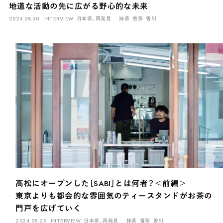
地道な活動の先に広がる野心的な未来
2024.08.30
INTERVIEW
日本茶、再発見
抹茶
煎茶
香川
高松にオープンした［SABI］とは何者？＜前編＞
東京よりも都会的な雰囲気のティースタンドがお茶の
門戸を広げていく
2024.08.23
INTERVIEW
日本茶、再発見
抹茶
番茶
香川