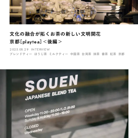
煎茶
萎凋茶
発酵茶
ほうじ茶
紅茶
玄米茶
ブレンドティー
釜炒り茶
番茶
台湾茶
抹茶
ハーブティー
白葉茶
玉露
茎茶
碾茶
中国茶
粉茶
文化の融合が拓くお茶の新しい文明開花
白茶
烏龍茶
ミルクティー
かぶせ茶
茶外茶
ダージリン
京都［playtea］＜後編＞
2025.08.29
INTERVIEW
場所でさがす
ブレンドティー
ほうじ茶
ミルクティー
中国茶
台湾茶
抹茶
番茶
紅茶
京都
長野
埼玉
大阪
千葉
静岡
東京
滋賀
北海道
新潟
神奈川
群馬
茨城
栃木
熊本
島根
福岡
岐阜
愛知
三重
鹿児島
長崎
京都
山梨
石川
香川
岡山
広島