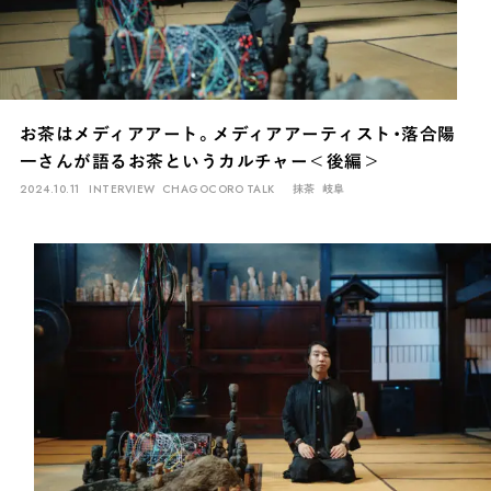
お茶はメディアアート。メディアアーティスト・落合陽
一さんが語るお茶というカルチャー＜後編＞
2024.10.11
INTERVIEW
CHAGOCORO TALK
抹茶
岐阜
INTERVIEW
Ocha SURU? Lab.
PAUSE & INSPIRE