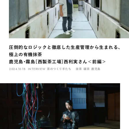
圧倒的なロジックと徹底した生産管理から生まれる、
極上の有機抹茶
鹿児島・霧島［西製茶工場］西利実さん＜前編＞
2024.10.18
INTERVIEW
茶のつくり手たち
抹茶
碾茶
鹿児島