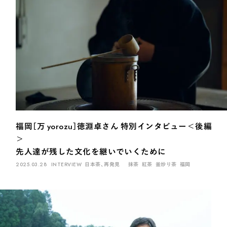
福岡［万 yorozu］徳淵卓さん 特別インタビュー＜後編
＞
先人達が残した文化を継いでいくために
2025.03.28
INTERVIEW
日本茶、再発見
抹茶
紅茶
釜炒り茶
福岡