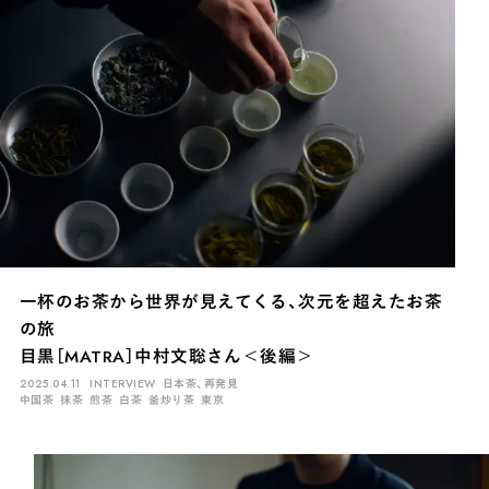
一杯のお茶から世界が見えてくる、次元を超えたお茶
の旅
目黒［MATRA］中村文聡さん＜後編＞
2025.04.11
INTERVIEW
日本茶、再発見
中国茶
抹茶
煎茶
白茶
釜炒り茶
東京