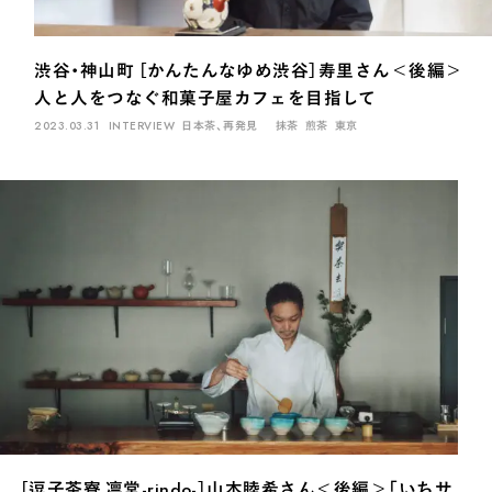
渋谷・神山町 ［かんたんなゆめ渋谷］寿里さん＜後編＞
人と人をつなぐ和菓子屋カフェを目指して
2023.03.31
INTERVIEW
日本茶、再発見
抹茶
煎茶
東京
［逗子茶寮 凛堂-rindo-］山本睦希さん＜後編＞「いちサ