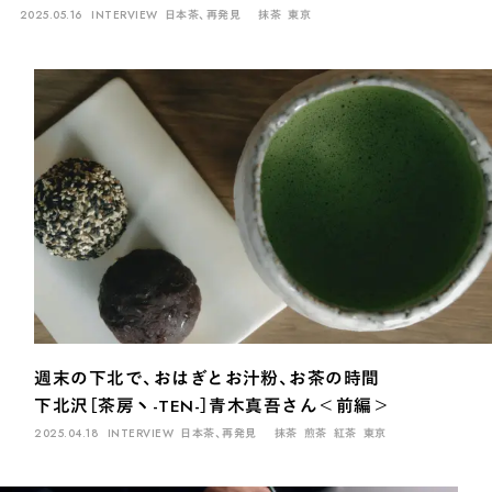
2025.05.16
INTERVIEW
日本茶、再発見
抹茶
東京
週末の下北で、おはぎとお汁粉、お茶の時間
下北沢［茶房ヽ-TEN-］青木真吾さん＜前編＞
2025.04.18
INTERVIEW
日本茶、再発見
抹茶
煎茶
紅茶
東京