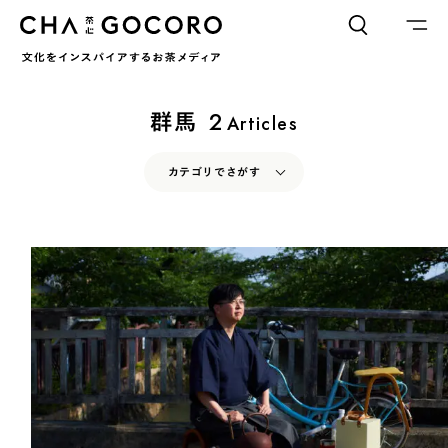
FLAME
TOOL
群馬
2
Articles
ワードでさがす
カテゴリでさがす
カテゴリでさがす
INTERVIEW
CHAGOCORO TALK
イベント
INTERVIEW
CHAGOCORO TALK
イベント
日本茶、再発見
日本茶、再発見
茶と器
茶と食
茶と器
茶と食
茶のつくり手たち
Ocha SURU? Lab.
茶のつくり手たち
Ocha SURU? Lab.
PAUSE & INSPIRE
ファーストプレイスで、お茶を
COLUMN
PAUSE & INSPIRE
ファーストプレイスで、お茶を
COLOURS BY CHAGOCORO
COLUMN
COLOURS BY CHAGOCORO
お茶でさがす