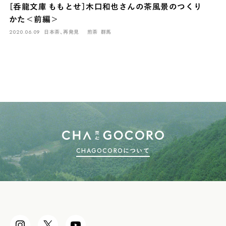
［呑龍文庫 ももとせ］木口和也さんの茶風景のつくり
COLUMN
かた＜前編＞
COLOURS BY CHAGOCORO
2020.06.09
日本茶、再発見
煎茶
群馬
CHAGOCOROについて