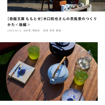
煎茶
萎凋茶
発酵茶
ほうじ茶
紅茶
玄米茶
ブレンドティー
釜炒り茶
番茶
台湾茶
抹茶
［呑龍文庫 ももとせ］木口和也さんの茶風景のつくり
ハーブティー
白葉茶
玉露
茎茶
碾茶
中国茶
粉茶
かた＜後編＞
白茶
烏龍茶
ミルクティー
かぶせ茶
茶外茶
ダージリン
2020.06.12
日本茶、再発見
抹茶
煎茶
群馬
場所でさがす
長野
埼玉
大阪
千葉
静岡
東京
滋賀
北海道
新潟
神奈川
群馬
茨城
栃木
熊本
島根
福岡
岐阜
愛知
三重
鹿児島
長崎
京都
山梨
石川
香川
岡山
広島
INTERVIEW
Ocha SURU? Lab.
PAUSE & INSPIRE
ファーストプレイスで、お茶を