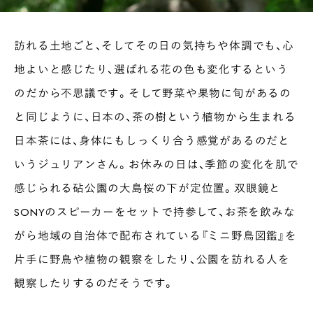
訪れる土地ごと、そしてその日の気持ちや体調でも、心
地よいと感じたり、選ばれる花の色も変化するという
のだから不思議です。そして野菜や果物に旬があるの
と同じように、日本の、茶の樹という植物から生まれる
日本茶には、身体にもしっくり合う感覚があるのだと
INTERVIEW
いうジュリアンさん。お休みの日は、季節の変化を肌で
Ocha SURU? Lab.
感じられる砧公園の大島桜の下が定位置。双眼鏡と
PAUSE & INSPIRE
SONYのスピーカーをセットで持参して、お茶を飲みな
ファーストプレイスで、お茶を
がら地域の自治体で配布されている『ミニ野鳥図鑑』を
COLUMN
片手に野鳥や植物の観察をしたり、公園を訪れる人を
COLOURS BY CHAGOCORO
観察したりするのだそうです。