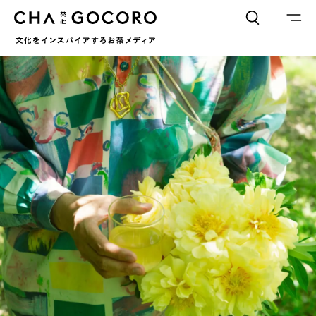
FLAME
TOOL
ワードでさがす
カテゴリでさがす
INTERVIEW
CHAGOCORO TALK
イベント
日本茶、再発見
茶と器
茶と食
茶のつくり手たち
Ocha SURU? Lab.
PAUSE & INSPIRE
ファーストプレイスで、お茶を
COLUMN
COLOURS BY CHAGOCORO
お茶でさがす