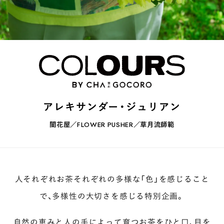
煎茶
萎凋茶
発酵茶
ほうじ茶
紅茶
玄米茶
ブレンドティー
釜炒り茶
番茶
台湾茶
抹茶
ハーブティー
白葉茶
玉露
茎茶
碾茶
中国茶
粉茶
白茶
烏龍茶
ミルクティー
かぶせ茶
茶外茶
ダージリン
場所でさがす
アレキサンダー・ジュリアン
長野
埼玉
大阪
千葉
静岡
東京
滋賀
北海道
闇花屋／FLOWER PUSHER／草月流師範
新潟
神奈川
群馬
茨城
栃木
熊本
島根
福岡
岐阜
愛知
三重
鹿児島
長崎
京都
山梨
石川
香川
岡山
広島
人それぞれお茶それぞれの多様な「色」を感じること
で、多様性の大切さを感じる特別企画。
自然の恵みと人の手によって育つお茶をひと口、目を