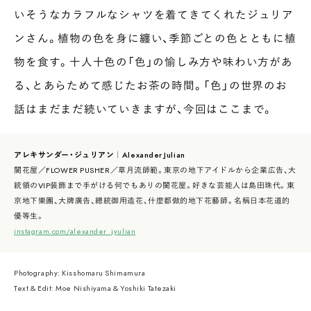
いそうなカラフルなシャツを着てきてくれたジュリア
ンさん。植物の色を身に纏い、季節ごとの色とともに植
物を食す。十人十色の「色」の愉しみ方や味わい方があ
る、とあらためて感じたお茶の時間。「色」の世界のお
話はまだまだ続いていきますが、今回はここまで。
アレキサンダー・ジュリアン｜Alexander Julian
闇花屋／FLOWER PUSHER／草月流師範。東京の地下アイドルから企業広告、大
統領のVIP装飾まで手がける何でもありの闇花屋。好きな芸能人は島田珠代。東
京地下樂團、大牌廣告、總統御用造花、什麼都做的地下花藝師。名稱日本花道的
優等生。
instagram.com/alexander_jyulian
Photography: Kisshomaru Shimamura
Text & Edit: Moe Nishiyama & Yoshiki Tatezaki