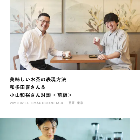
美味しいお茶の表現方法
和多田喜さん＆
小山和裕さん対談 ＜前編＞
2020.09.04
CHAGOCORO TALK
煎茶
東京