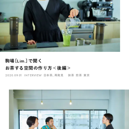
駒場［Lim.］で聞く
お茶する空間の作り方＜後編＞
2020.09.01
INTERVIEW
日本茶、再発見
抹茶
煎茶
東京