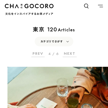
FLAME
TOOL
東京
120
Articles
ワードでさがす
カテゴリでさがす
PREV
NEXT
4 / 6
カテゴリでさがす
INTERVIEW
CHAGOCORO TALK
イベント
INTERVIEW
CHAGOCORO TALK
イベント
日本茶、再発見
日本茶、再発見
茶と器
茶と食
茶と器
茶と食
茶のつくり手たち
Ocha SURU? Lab.
茶のつくり手たち
Ocha SURU? Lab.
PAUSE & INSPIRE
ファーストプレイスで、お茶を
COLUMN
PAUSE & INSPIRE
ファーストプレイスで、お茶を
COLOURS BY CHAGOCORO
COLUMN
COLOURS BY CHAGOCORO
お茶でさがす