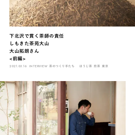
下北沢で貫く茶師の責任
しもきた茶苑大山
大山拓朗さん
<前編>
2021.03.16
INTERVIEW
茶のつくり手たち
ほうじ茶
煎茶
東京