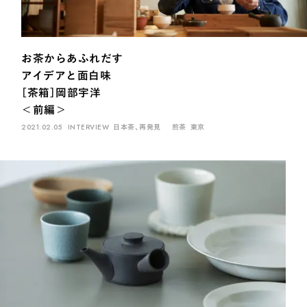
Ocha SURU? Lab.
PAUSE & INSPIRE
ファーストプレイスで、お茶を
お茶からあふれだす
COLUMN
アイデアと面白味
COLOURS BY CHAGOCORO
［茶箱］岡部宇洋
＜前編＞
2021.02.05
INTERVIEW
日本茶、再発見
煎茶
東京