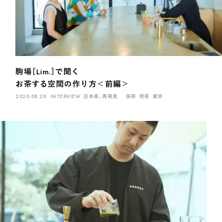
駒場［Lim.］で聞く
お茶する空間の作り方＜前編＞
2020.08.28
INTERVIEW
日本茶、再発見
抹茶
煎茶
東京