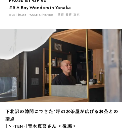
#5 A Boy Wonders in Yanaka
2021.10.26
PAUSE & INSPIRE
煎茶
番茶
東京
下北沢の隙間にできた1坪のお茶屋が広げるお茶との
接点
［ヽ-TEN-］青木真吾さん ＜後編＞