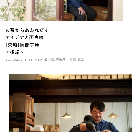
お茶からあふれだす
アイデアと面白味
［茶箱］岡部宇洋
＜後編＞
2021.02.12
INTERVIEW
日本茶、再発見
煎茶
東京
INTERVIEW