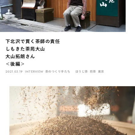
下北沢で貫く茶師の責任
しもきた茶苑大山
大山拓朗さん
＜後編＞
2021.03.19
INTERVIEW
茶のつくり手たち
ほうじ茶
煎茶
東京