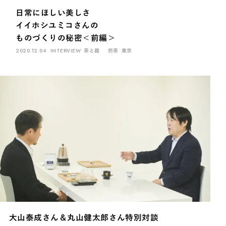
日常にほしい美しさ
イイホシユミコさんの
ものづくりの秘密＜前編＞
2020.12.04
INTERVIEW
茶と器
煎茶
東京
大山泰成さん＆丸山健太郎さん特別対談