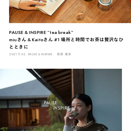
煎茶
萎凋茶
発酵茶
ほうじ茶
紅茶
玄米茶
ブレンドティー
釜炒り茶
番茶
台湾茶
抹茶
ハーブティー
白葉茶
玉露
茎茶
碾茶
中国茶
粉茶
PAUSE & INSPIRE ”tea break”
白茶
烏龍茶
ミルクティー
かぶせ茶
茶外茶
ダージリン
miuさん & Kaitoさん #1 場所と時間でお茶は贅沢なひ
とときに
場所でさがす
2021.11.02
PAUSE & INSPIRE
煎茶
東京
長野
埼玉
大阪
千葉
静岡
東京
滋賀
北海道
新潟
神奈川
群馬
茨城
栃木
熊本
島根
福岡
岐阜
愛知
三重
鹿児島
長崎
京都
山梨
石川
香川
岡山
広島