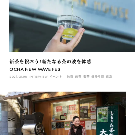
新茶を祝おう！新たなる茶の波を体感
OCHA NEW WAVE FES
2021.05.08
INTERVIEW
イベント
抹茶
煎茶
番茶
釜炒り茶
東京