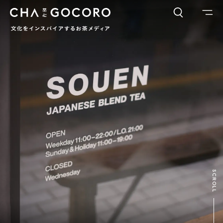
FLAME
TOOL
ワードでさがす
カテゴリでさがす
INTERVIEW
CHAGOCORO TALK
イベント
日本茶、再発見
茶と器
茶と食
茶のつくり手たち
Ocha SURU? Lab.
PAUSE & INSPIRE
ファーストプレイスで、お茶を
COLUMN
SCROLL
COLOURS BY CHAGOCORO
お茶でさがす