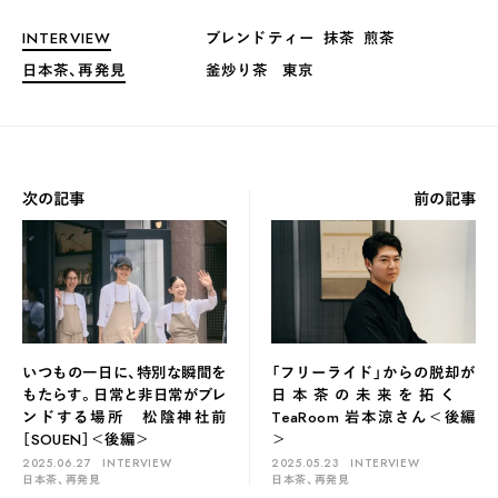
INTERVIEW
ブレンドティー
抹茶
煎茶
日本茶、再発見
釜炒り茶
東京
次の記事
前の記事
いつもの一日に、特別な瞬間を
「フリーライド」からの脱却が
もたらす。日常と非日常がブレ
日本茶の未来を拓く
ンドする場所 松陰神社前
TeaRoom 岩本涼さん＜後編
［SOUEN］＜後編＞
＞
2025.06.27
INTERVIEW
2025.05.23
INTERVIEW
日本茶、再発見
日本茶、再発見