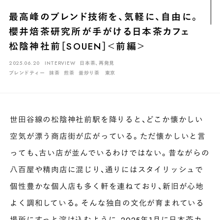
煎茶
萎凋茶
発酵茶
ほうじ茶
紅茶
玄米茶
最高峰のブレンド技術を、気軽に、自由に。
ブレンドティー
釜炒り茶
番茶
台湾茶
抹茶
櫻井焙茶研究所が手がける日本茶カフェ
ハーブティー
白葉茶
玉露
茎茶
碾茶
中国茶
粉茶
松陰神社前［SOUEN］＜前編＞
白茶
烏龍茶
ミルクティー
かぶせ茶
茶外茶
ダージリン
2025.06.20
INTERVIEW
日本茶、再発見
ブレンドティー
抹茶
煎茶
釜炒り茶
東京
場所でさがす
長野
埼玉
大阪
千葉
静岡
東京
滋賀
北海道
世田谷線の松陰神社前駅を降りると、どこか懐かしい
新潟
神奈川
群馬
茨城
栃木
熊本
島根
福岡
空気が漂う商店街が広がっている。ただ懐かしいと言
岐阜
愛知
三重
鹿児島
長崎
京都
山梨
石川
っても、古い店が並んでいるわけではない。昔ながらの
香川
岡山
広島
八百屋や精肉店に混じり、通りにはスタイリッシュで
個性豊かな個人店も多く軒を連ねており、新旧が心地
よく調和している。そんな独自の文化が育まれている
場所にすっと溶け込むように、2025年1月に日本茶カ