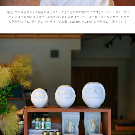
「最近、昔の同級生から『究極の自己中だった』と言われて驚いたんです」という和田さん。卑下
しているように聞こえるかもしれないが、裏を返せばマイペースで真っ直ぐな人柄で、それが
人を惹きつける。持ち前のポジティブさは［GOOD TIMING TEA］の空気感にも漂っている