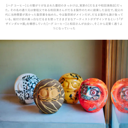
［ハグ コーヒー］との繋がりが生まれた最初のきっかけは、実家の［だるまや和田清商店］だっ
た。その名の通り元は曽祖父である和田清さんがだるま製作のために創業した会社で、祖父の
代に当時需要が高かった製茶業を始めた。今は製茶卸がメインだが、だるま製作も請け負って
いる。絵付け前の真っ白なだるまを使ってさまざまなアーティストがデザインするという「デ
ザインダルマ展」を構想していた［ハグ コーヒー］と和田さんが出会い、そこから足繁く通うよ
うになっていった