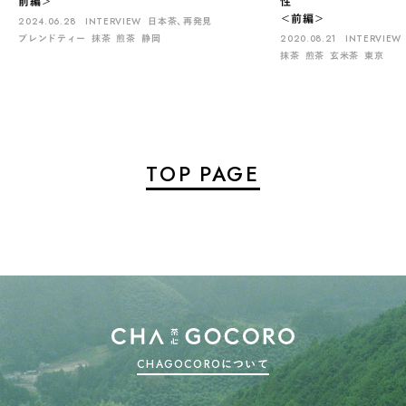
前編＞
性
＜前編＞
2024.06.28
INTERVIEW
日本茶、再発見
ブレンドティー
抹茶
煎茶
静岡
2020.08.21
INTERVIEW
抹茶
煎茶
玄米茶
東京
TOP PAGE
CHAGOCOROについて