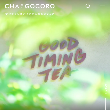
FLAME
TOOL
ワードでさがす
カテゴリでさがす
INTERVIEW
CHAGOCORO TALK
イベント
日本茶、再発見
茶と器
茶と食
茶のつくり手たち
Ocha SURU? Lab.
PAUSE & INSPIRE
ファーストプレイスで、お茶を
COLUMN
SCROLL
COLOURS BY CHAGOCORO
お茶でさがす