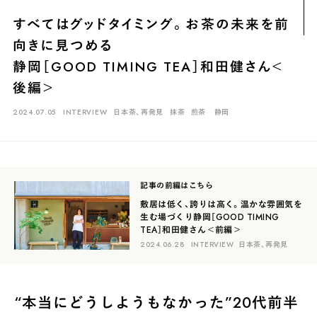
煎茶
萎凋茶
発酵茶
ほうじ茶
紅茶
玄米茶
すべてはグッドタイミング。お茶の未来を前
ブレンドティー
釜炒り茶
番茶
台湾茶
抹茶
向きに見つめる
ハーブティー
白葉茶
玉露
茎茶
碾茶
中国茶
粉茶
静岡［GOOD TIMING TEA］和田健さん＜
後編＞
白茶
烏龍茶
ミルクティー
かぶせ茶
茶外茶
ダージリン
2024.07.05
INTERVIEW
日本茶、再発見
抹茶
煎茶
静岡
場所でさがす
長野
埼玉
大阪
千葉
静岡
東京
滋賀
北海道
新潟
神奈川
群馬
茨城
栃木
熊本
島根
福岡
記事の前編はこちら
岐阜
愛知
三重
鹿児島
長崎
京都
山梨
石川
敷居は低く、誇りは高く。温かな雰囲気を
生む場づくり静岡［GOOD TIMING
TEA］和田健さん＜前編＞
香川
岡山
広島
2024.06.28
INTERVIEW
日本茶、再発見
“本当にどうしようもなかった”20代前半