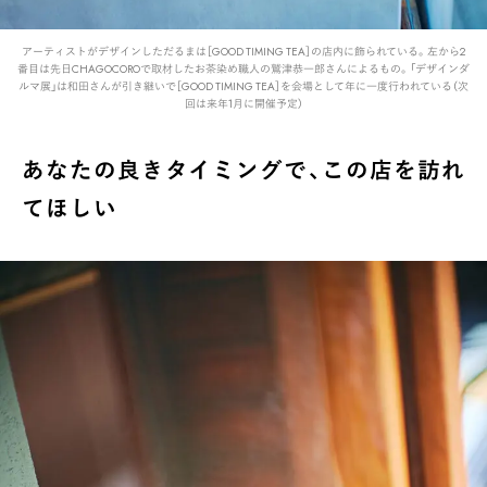
アーティストがデザインしただるまは［GOOD TIMING TEA］の店内に飾られている。左から2
番目は先日CHAGOCOROで取材したお茶染め職人の鷲津恭一郎さんによるもの。「デザインダ
ルマ展」は和田さんが引き継いで［GOOD TIMING TEA］を会場として年に一度行われている（次
回は来年1月に開催予定）
あなたの良きタイミングで、この店を訪れ
てほしい