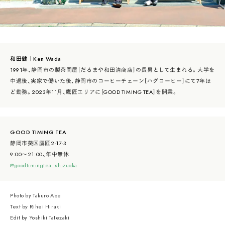
和田健｜Ken Wada
1991年、静岡市の製茶問屋［だるまや和田清商店］の長男として生まれる。大学を
中退後、実家で働いた後、静岡市のコーヒーチェーン［ハグコーヒー］にて7年ほ
ど勤務。2023年11月、鷹匠エリアに［GOOD TIMING TEA］を開業。
GOOD TIMING TEA
静岡市葵区鷹匠2-17-3
9:00〜21:00、年中無休
@goodtimingtea_shizuoka
Photo by Takuro Abe
Text by Rihei Hiraki
Edit by Yoshiki Tatezaki