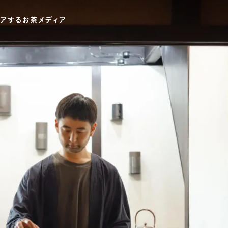
ワードでさがす
伊藤園
T-shirt
GASATANG×ITO EN
Ocha SURU? ORIGINAL
UNI
テゴリでさがす
INTERVIEW
CHAGOCORO TALK
イベント
茶と器
茶と食
茶のつくり手たち
Ocha SUR
PAUSE & INSPIRE
ファーストプレイスで、お茶を
COLOURS BY CHAGOCORO
お茶でさがす
煎茶
萎凋茶
発酵茶
ほうじ茶
紅茶
ブレンドティー
釜炒り茶
番茶
台湾茶
白葉茶
玉露
茎茶
碾茶
中国茶
粉茶
ミルクティー
かぶせ茶
茶外茶
ダージリン