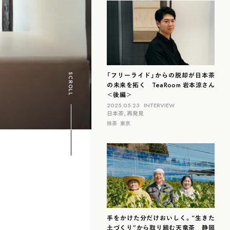
滋賀
北海道
島根
福岡
山梨
石川
「フリーライド」からの脱却が日本茶
SCROLL
の未来を拓く TeaRoom 岩本涼さん
＜後編＞
2025.05.23
INTERVIEW
日本茶、再発見
抹茶
東京
手をかけた分だけおいしく。“生きた
土づくり”から取り組む天竜茶 静岡