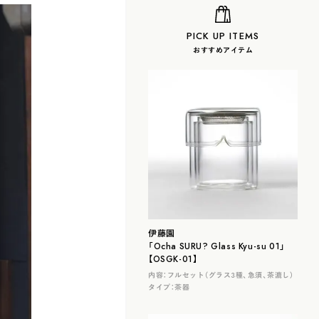
PICK UP ITEMS
おすすめアイテム
伊藤園
「Ocha SURU? Glass Kyu-su 01」
【OSGK-01】
内容：
フルセット（グラス３種、急須、茶漉し）
タイプ：
茶器