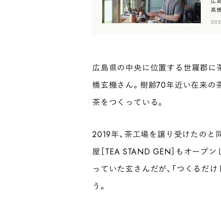
広島
髙橋
［T
202
広島県の中央に位置する世羅郡に茶畑と
橋玄機さん。樹齢70年近い在来の
茶をつくっている。
2019年、茶工場を譲り受けたの
屋［TEA STAND GEN］もオ
っていた玄さんだが、「つくるだけ
う。