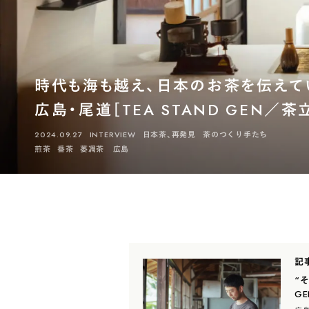
時代も海も越え、日本のお茶を伝えて
広島・尾道［TEA STAND GEN／
2024.09.27
INTERVIEW
日本茶、再発見
茶のつくり手たち
煎茶
番茶
萎凋茶
広島
記
“
G