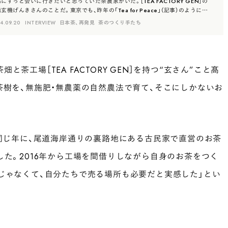
にずっと会いに行きたいと思っていた茶農家がいた。［TEA FACTORY GEN］の
玄機げんきさんのことだ。東京でも、昨年の「Tea for Peace」（記事）のように
EA FACTORY GEN］がイベン…
4.09.20
INTERVIEW
日本茶、再発見
茶のつくり手たち
茶工場［TEA FACTORY GEN］を持つ“玄さん”こと髙
茶樹を、無施肥・無農薬の自然農法で育て、そこにしかないお
と同じ年に、尾道海岸通りの裏路地にある古民家で直営のお茶
ープンした。2016年から工場を間借りしながら自身のお茶をつく
じゃなくて、自分たちで売る場所も必要だと実感した」とい