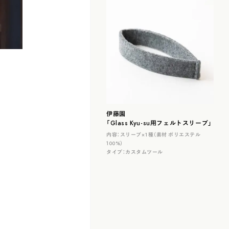
伊藤園
「Glass Kyu-su用フェルトスリーブ」
内容：
スリーブ×１種（素材 ポリエステル
100%）
タイプ：
カスタムツール