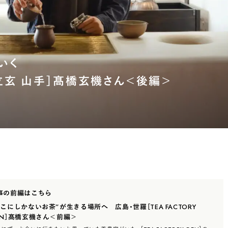
場所でさがす
長野
埼玉
大阪
千葉
静岡
東京
新潟
神奈川
群馬
茨城
栃木
熊本
いく
岐阜
愛知
三重
鹿児島
長崎
京都
茶立玄 山手］髙橋玄機さん＜後編＞
香川
岡山
広島
事の前編はこちら
そこにしかないお茶”が生きる場所へ 広島・世羅［TEA FACTORY
EN］髙橋玄機さん＜前編＞