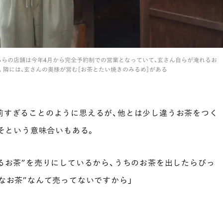
にて。こちらの店舗は今年4月から完全予約制での営業となっていて、玄さん自らが淹れるお
。隣には、玄さんの奥様が営む［お茶とたい焼きのみるめ］がある
前すぎることのように思えるが、他とは少し違うお茶をつく
からこそという意味合いもある。
るお茶”を売りにしているから、うちのお茶を出したらびっ
なお茶”なんて売ってないですから」