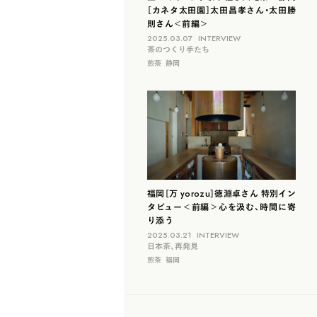
［カネタ太田園］太田昌孝さん・太田勝
則さん＜前編＞
2025.03.07
INTERVIEW
茶のつくり手たち
煎茶
静岡
福岡［万 yorozu］徳淵卓さん 特別イン
タビュー＜前編＞心を汲む、時間に寄
り添う
2025.03.21
INTERVIEW
日本茶、再発見
煎茶
福岡