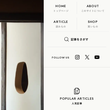
HOME
ABOUT
トップページ
このサイトについて
ARTICLE
SHOP
FLAME
TOOL
読みもの
買いもの
日本茶、再発見
記事をさがす
U? Lab.
COLUMN
玄米茶
抹茶
ハーブティー
白茶
烏龍茶
POPULAR ARTICLES
人気記事