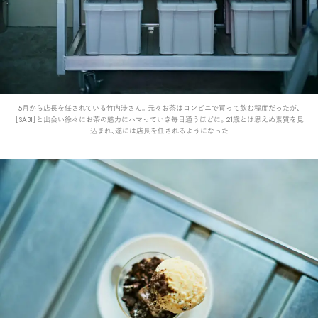
5月から店長を任されている竹内渉さん。元々お茶はコンビニで買って飲む程度だったが、
［SABI］と出会い徐々にお茶の魅力にハマっていき毎日通うほどに。21歳とは思えぬ素質を見
込まれ、遂には店長を任されるようになった