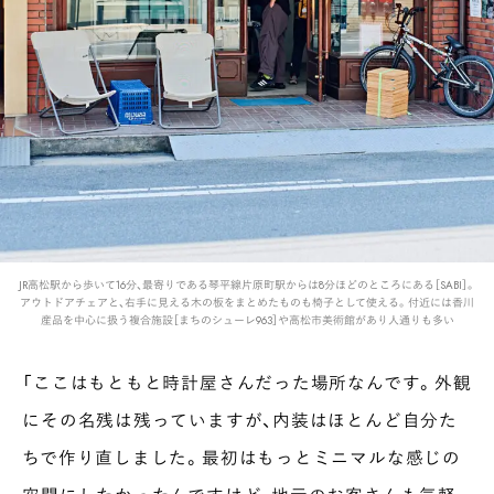
JR高松駅から歩いて16分、最寄りである琴平線片原町駅からは8分ほどのところにある［SABI］。
アウトドアチェアと、右手に見える木の板をまとめたものも椅子として使える。付近には香川
産品を中心に扱う複合施設［まちのシューレ963］や高松市美術館があり人通りも多い
「ここはもともと時計屋さんだった場所なんです。外観
にその名残は残っていますが、内装はほとんど自分た
ちで作り直しました。最初はもっとミニマルな感じの