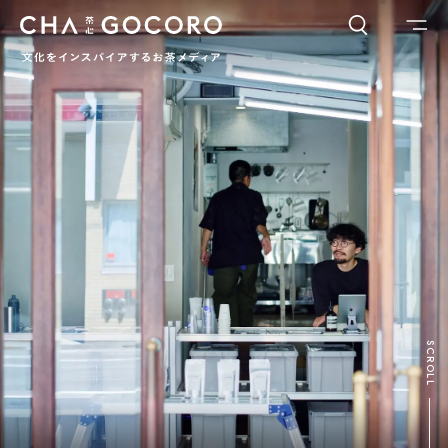
FLAME
TOOL
ワードでさがす
カテゴリでさがす
INTERVIEW
CHAGOCORO TALK
イベント
日本茶、再発見
茶と器
茶と食
茶のつくり手たち
Ocha SURU? Lab.
PAUSE & INSPIRE
ファーストプレイスで、お茶を
COLUMN
SCROLL
COLOURS BY CHAGOCORO
お茶でさがす