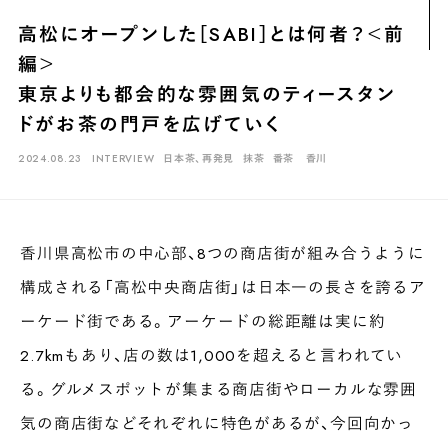
煎茶
萎凋茶
発酵茶
ほうじ茶
紅茶
玄米茶
高松にオープンした［SABI］とは何者？＜前
ブレンドティー
釜炒り茶
番茶
台湾茶
抹茶
編＞
ハーブティー
白葉茶
玉露
茎茶
碾茶
中国茶
粉茶
東京よりも都会的な雰囲気のティースタン
ドがお茶の門戸を広げていく
白茶
烏龍茶
ミルクティー
かぶせ茶
茶外茶
ダージリン
2024.08.23
INTERVIEW
日本茶、再発見
抹茶
番茶
香川
場所でさがす
長野
埼玉
大阪
千葉
静岡
東京
滋賀
北海道
新潟
神奈川
群馬
茨城
栃木
熊本
島根
福岡
香川県高松市の中心部、8つの商店街が組み合うように
構成される「高松中央商店街」は日本一の長さを誇るア
岐阜
愛知
三重
鹿児島
長崎
京都
山梨
石川
ーケード街である。アーケードの総距離は実に約
香川
岡山
広島
2.7kmもあり、店の数は1,000を超えると言われてい
る。グルメスポットが集まる商店街やローカルな雰囲
気の商店街などそれぞれに特色があるが、今回向かっ