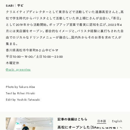
SABI｜サビ
クリエイティブディレクターとして東京などで活動していた遠藤高宏さんと、高
松で学生時代からバリスタとして活動していた井上順仁さんが出会い、「茶日」
として2019年から活動開始。ポップアップ営業で着実に認知を広げ、2022年4
月には実店舗をオープン。都会的なイメージと、バリスタ経験に裏打ちされた自
由でロジカルなドリンクメニューが融合し、国内外からそのお茶を求めて人が
集まる。
香川県高松市今新町8-2 山中ビル1F
平日10:00〜19:00／土日10:00〜23:00
木曜定休
@sabi_greentea
Photo by Takuro Abe
Text by Rihei Hiraki
Edit by Yoshiki Tatezaki
記事の後編はこちら
日本語
English
高松にオープンした［SABI］とは何者？＜