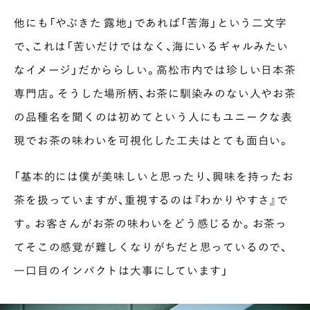
PAUSE & INSPIRE
他にも「やぶきた 露地」であれば「苦海」という二文字
ファーストプレイスで、お茶を
で、これは「苦いだけではなく、海にいるギャルみたい
COLUMN
なイメージ」だかららしい。高松市内では珍しい日本茶
COLOURS BY CHAGOCORO
専門店。そうした場所柄、お茶に馴染みのない人やお茶
の品種名を聞くのは初めてという人にもユニークな表
現でお茶の味わいを可視化した工夫はとても面白い。
「基本的には僕が美味しいと思ったり、興味を持ったお
茶を扱っていますが、重視するのは『わかりやすさ』で
す。お客さんがお茶の味わいをどう感じるか。お茶っ
てそこの感覚が難しくなりがちだと思っているので、
一口目のインパクトは大事にしています」