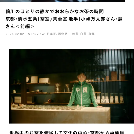
鴨川のほとりの静かでおおらかなお茶の時間
京都・清水五条［茶室/茶藝室 池半］小嶋万太郎さん・慧
さん＜前編＞
2024.02.02
INTERVIEW
日本茶、再発見
煎茶
白茶
京都
世界中のお茶を俯瞰して文化の中心・京都から再発信