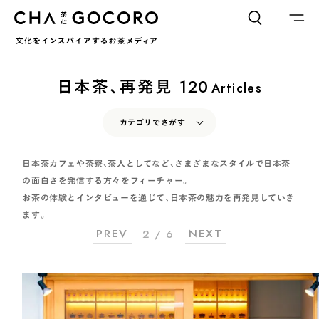
FLAME
TOOL
日本茶、再発見
120
Articles
ワードでさがす
カテゴリでさがす
カテゴリでさがす
INTERVIEW
CHAGOCORO TALK
イベント
日本茶カフェや茶寮、茶人としてなど、さまざまなスタイルで日本茶
の面白さを発信する方々をフィーチャー。
INTERVIEW
CHAGOCORO TALK
イベント
日本茶、再発見
日本茶、再発見
茶と器
茶と食
お茶の体験とインタビューを通じて、日本茶の魅力を再発見していき
茶と器
茶と食
茶のつくり手たち
Ocha SURU? Lab.
ます。
茶のつくり手たち
Ocha SURU? Lab.
PREV
NEXT
2 / 6
PAUSE & INSPIRE
ファーストプレイスで、お茶を
COLUMN
PAUSE & INSPIRE
ファーストプレイスで、お茶を
COLOURS BY CHAGOCORO
COLUMN
COLOURS BY CHAGOCORO
お茶でさがす