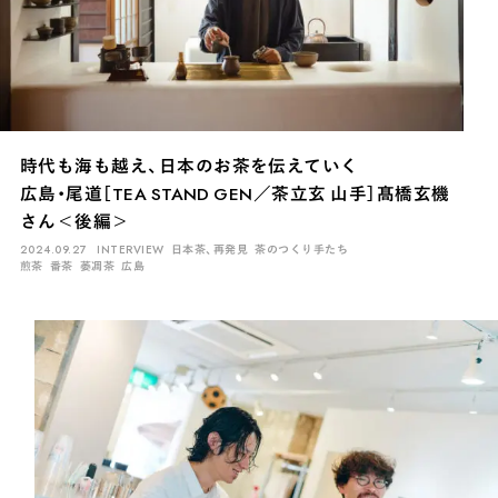
時代も海も越え、日本のお茶を伝えていく
広島・尾道［TEA STAND GEN／茶立玄 山手］髙橋玄機
さん＜後編＞
2024.09.27
INTERVIEW
日本茶、再発見
茶のつくり手たち
煎茶
番茶
萎凋茶
広島