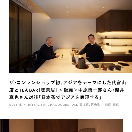
ザ・コンランショップ初、アジアをテーマにした代官山
店とTEA BAR［聴景居］ ＜後編＞中原慎一郎さん・櫻井
真也さん対談「日本茶でアジアを表現する」
2023.11.17
INTERVIEW
CHAGOCORO TALK
日本茶、再発見
煎茶
東京