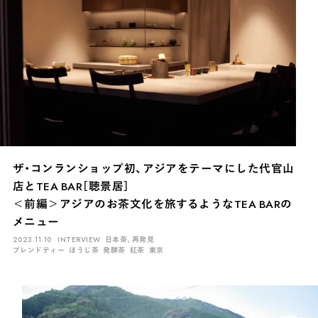
ザ・コンランショップ初、アジアをテーマにした代官山
店とTEA BAR［聴景居］
＜前編＞アジアのお茶文化を旅するようなTEA BARの
メニュー
2023.11.10
INTERVIEW
日本茶、再発見
ブレンドティー
ほうじ茶
発酵茶
紅茶
東京