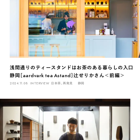
煎茶
萎凋茶
発酵茶
ほうじ茶
紅茶
玄米茶
ブレンドティー
釜炒り茶
番茶
台湾茶
抹茶
ハーブティー
白葉茶
玉露
茎茶
碾茶
中国茶
粉茶
白茶
烏龍茶
ミルクティー
かぶせ茶
茶外茶
ダージリン
場所でさがす
長野
埼玉
大阪
千葉
静岡
東京
滋賀
北海道
浅間通りのティースタンドはお茶のある暮らしの入口
静岡［aardvark tea Astand］辻せりかさん＜前編＞
新潟
神奈川
群馬
茨城
栃木
熊本
島根
福岡
2024.11.08
INTERVIEW
日本茶、再発見
静岡
岐阜
愛知
三重
鹿児島
長崎
京都
山梨
石川
香川
岡山
広島