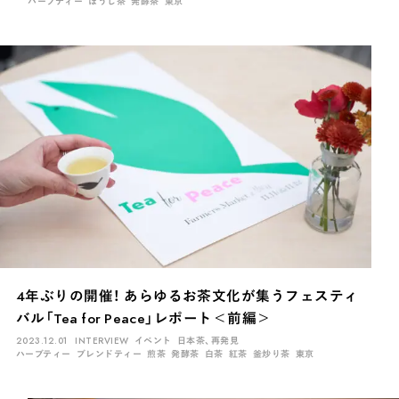
ハーブティー
ほうじ茶
発酵茶
東京
4年ぶりの開催！ あらゆるお茶文化が集うフェスティ
バル「Tea for Peace」レポート＜前編＞
2023.12.01
INTERVIEW
イベント
日本茶、再発見
ハーブティー
ブレンドティー
煎茶
発酵茶
白茶
紅茶
釜炒り茶
東京