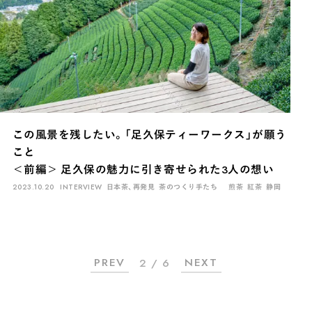
この風景を残したい。「足久保ティーワークス」が願う
こと
＜前編＞ 足久保の魅力に引き寄せられた3人の想い
2023.10.20
INTERVIEW
日本茶、再発見
茶のつくり手たち
煎茶
紅茶
静岡
PREV
NEXT
2 / 6