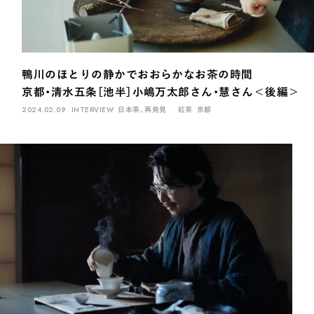
INTERVIEW
Ocha SURU? Lab.
PAUSE & INSPIRE
鴨川のほとりの静かでおおらかなお茶の時間
ファーストプレイスで、お茶を
京都・清水五条［池半］小嶋万太郎さん・慧さん＜後編＞
COLUMN
2024.02.09
INTERVIEW
日本茶、再発見
紅茶
京都
COLOURS BY CHAGOCORO