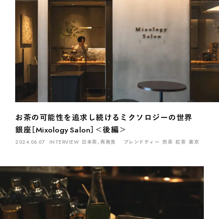
お茶の可能性を追求し続けるミクソロジーの世界
銀座［Mixology Salon］＜後編＞
2024.06.07
INTERVIEW
日本茶、再発見
ブレンドティー
煎茶
紅茶
東京