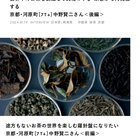
する
京都・河原町［7T+］中野賢二さん＜後編＞
2024.01.19
INTERVIEW
日本茶、再発見
中国茶
抹茶
京都
途方もないお茶の世界を楽しむ羅針盤になりたい
京都・河原町［7T+］中野賢二さん＜前編＞