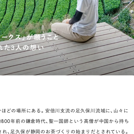
場所でさがす
長野
埼玉
大阪
千葉
静岡
東京
新潟
神奈川
群馬
茨城
栃木
熊本
ークス」が願うこと
岐阜
愛知
三重
鹿児島
長崎
京都
れた3人の想い
香川
岡山
広島
分ほどの場所にある。安倍川支流の足久保川流域に、山々に
800年前の鎌倉時代、聖一国師という高僧が中国から持ち
され、足久保が静岡のお茶づくりの始まりだとされている。