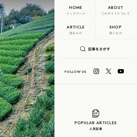
HOME
ABOUT
トップページ
このサイトについて
ARTICLE
SHOP
FLAME
TOOL
読みもの
買いもの
日本茶、再発見
記事をさがす
U? Lab.
COLUMN
玄米茶
抹茶
ハーブティー
白茶
烏龍茶
POPULAR ARTICLES
人気記事