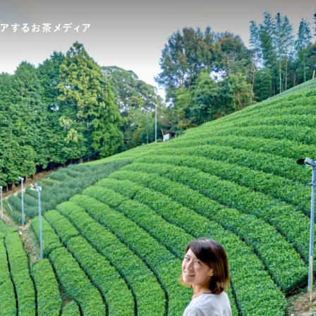
ワードでさがす
伊藤園
T-shirt
GASATANG×ITO EN
Ocha SURU? ORIGINAL
UNI
テゴリでさがす
INTERVIEW
CHAGOCORO TALK
イベント
茶と器
茶と食
茶のつくり手たち
Ocha SUR
PAUSE & INSPIRE
ファーストプレイスで、お茶を
COLOURS BY CHAGOCORO
お茶でさがす
煎茶
萎凋茶
発酵茶
ほうじ茶
紅茶
ブレンドティー
釜炒り茶
番茶
台湾茶
白葉茶
玉露
茎茶
碾茶
中国茶
粉茶
ミルクティー
かぶせ茶
茶外茶
ダージリン