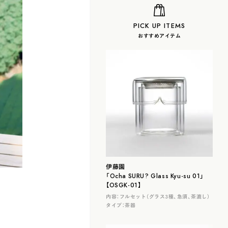
PICK UP ITEMS
おすすめアイテム
伊藤園
「Ocha SURU? Glass Kyu-su 01」
【OSGK-01】
内容：
フルセット（グラス３種、急須、茶漉し）
タイプ：
茶器