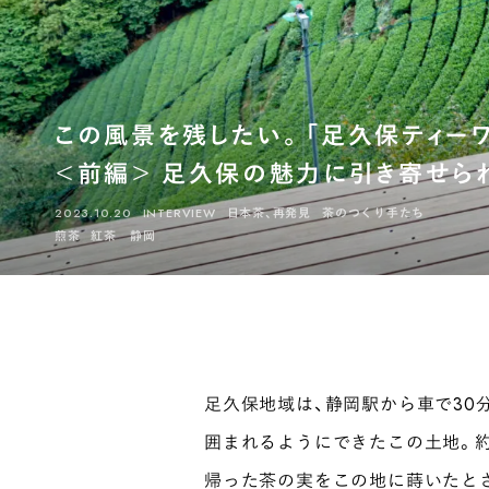
この風景を残したい。「足久保ティーワ
＜前編＞ 足久保の魅力に引き寄せら
2023.10.20
INTERVIEW
日本茶、再発見
茶のつくり手たち
煎茶
紅茶
静岡
足久保地域は、静岡駅から車で30
囲まれるようにできたこの土地。約
帰った茶の実をこの地に蒔いたと