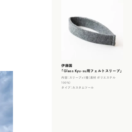
伊藤園
「Glass Kyu-su用フェルトスリーブ」
内容：
スリーブ×１種（素材 ポリエステル
100%）
タイプ：
カスタムツール