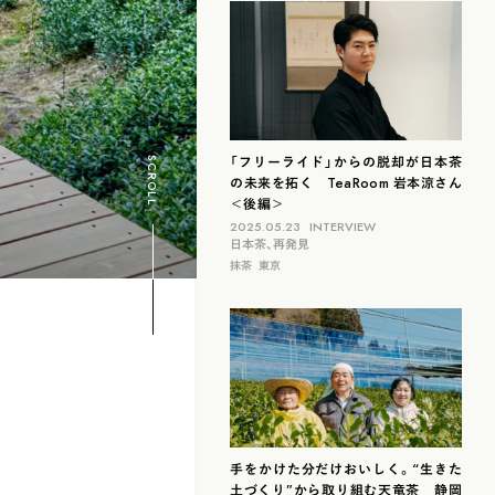
滋賀
北海道
島根
福岡
山梨
石川
「フリーライド」からの脱却が日本茶
SCROLL
の未来を拓く TeaRoom 岩本涼さん
＜後編＞
2025.05.23
INTERVIEW
日本茶、再発見
抹茶
東京
手をかけた分だけおいしく。“生きた
土づくり”から取り組む天竜茶 静岡