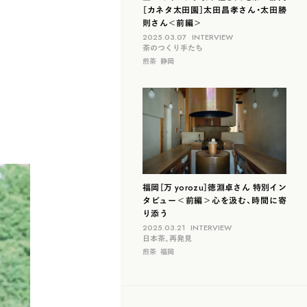
［カネタ太田園］太田昌孝さん・太田勝
則さん＜前編＞
2025.03.07
INTERVIEW
茶のつくり手たち
煎茶
静岡
福岡［万 yorozu］徳淵卓さん 特別イン
タビュー＜前編＞心を汲む、時間に寄
り添う
2025.03.21
INTERVIEW
日本茶、再発見
煎茶
福岡