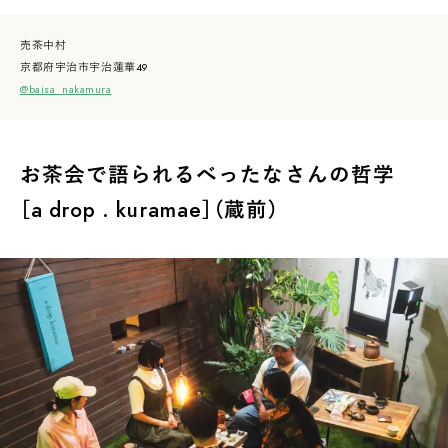
売茶中村
京都府宇治市宇治蓮華49
@baisa_nakamura
お茶会で語られるべったなさんの哲学
［a drop . kuramae］（蔵前）
INTERVIEW
Ocha SURU? Lab.