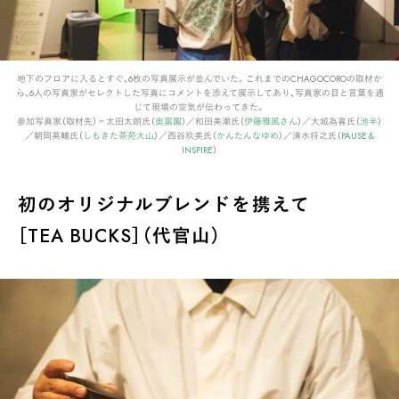
地下のフロアに入るとすぐ、6枚の写真展示が並んでいた。これまでのCHAGOCOROの取材か
ら、6人の写真家がセレクトした写真にコメントを添えて展示してあり、写真家の目と言葉を通
じて現場の空気が伝わってきた。
参加写真家（取材先）＝太田太朗氏（
奥富園
）／和田美潮氏（
伊藤雅風さん
）／大城為喜氏（
池半
）
／朝岡英輔氏（
しもきた茶苑大山
）／西谷玖美氏（
かんたんなゆめ
）／清水将之氏（
PAUSE &
INSPIRE
）
初のオリジナルブレンドを携えて
［TEA BUCKS］（代官山）