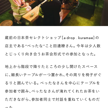
PAUSE & INSPIRE
ファーストプレイスで、お茶を
COLUMN
COLOURS BY CHAGOCORO
蔵前の日本茶セレクトショップ［a drop . kuramae］の
店主である“べったな”こと田邊瞭さん。今年は少人数
とじっくり向き合うお茶会形式での参加となった。
地上から階段で降りたところの少し開けたスペース
に、細長いテーブルが一つ置かれ、その周りを椅子がぐ
るりと囲んでいる。べったなさんを中心にテーブルを
参加者で囲み、べったなさんが淹れてくれたお茶をい
ただきながら、参加者同士で対話を重ねていくものだ
った。