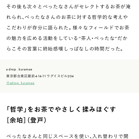
その後も次々とべったなさんがセレクトするお茶が淹
れられ、べったなさんのお茶に対する哲学的な考えや
こだわりが存分に語られた。様々なフィールドでお茶
の魅力を広める活動をしている“茶人・べったな”だか
らこその言葉に終始感嘆しっぱなしの時間だった。
a drop . kuramae
東京都台東区蔵前4-14-11 ウグイスビル204
＠adrop_kuramae
「哲学」をお茶でやさしく揉みほぐす
［余珀］（登戸）
べったなさんと同じスペースを使い、入れ替わりで開