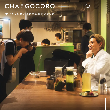
FLAME
TOOL
ワードでさがす
カテゴリでさがす
INTERVIEW
CHAGOCORO TALK
イベント
日本茶、再発見
茶と器
茶と食
茶のつくり手たち
Ocha SURU? Lab.
PAUSE & INSPIRE
ファーストプレイスで、お茶を
COLUMN
SCROLL
COLOURS BY CHAGOCORO
お茶でさがす