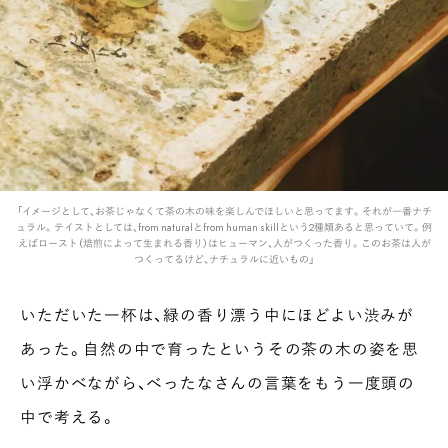
「イメージとして、お茶じゃなくて茶の木の味を楽しんでほしいと思ってます。それが一番ナチ
ュラル。テイストとしては、from naturalとfrom human skillという2種類あると思っていて。例
えばロースト（焙煎によって生まれる香り）はヒューマン、人がつくった香り。このお茶は人が
つくってるけど、ナチュラルに近いもの」
いただいた一杯は、緑の香り漂う中にほどよい渋みが
あった。自然の中で育ったというその茶の木の姿を思
い浮かべながら、べったなさんの言葉をもう一度頭の
中で考える。