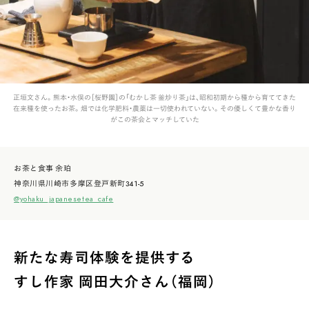
正垣文さん。熊本・水俣の［桜野園］の「むかし茶 釜炒り茶」は、昭和初期から種から育ててきた
在来種を使ったお茶。畑では化学肥料・農薬は一切使われていない。その優しくて豊かな香り
がこの茶会とマッチしていた
お茶と食事 余珀
神奈川県川崎市多摩区登戸新町341-5
@yohaku_japanesetea_cafe
新たな寿司体験を提供する
すし作家 岡田大介さん（福岡）