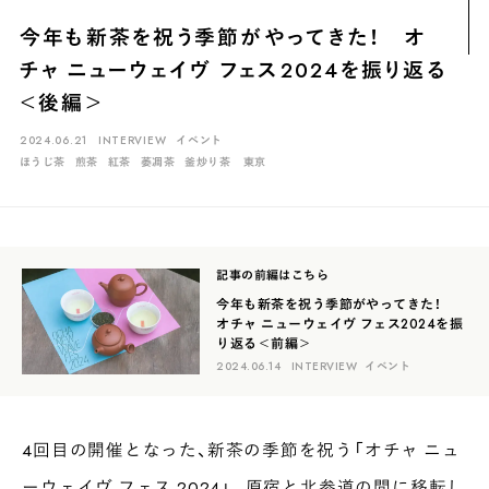
煎茶
萎凋茶
発酵茶
ほうじ茶
紅茶
玄米茶
今年も新茶を祝う季節がやってきた！ オ
ブレンドティー
釜炒り茶
番茶
台湾茶
抹茶
チャ ニューウェイヴ フェス2024を振り返る
ハーブティー
白葉茶
玉露
茎茶
碾茶
中国茶
粉茶
＜後編＞
白茶
烏龍茶
ミルクティー
かぶせ茶
茶外茶
ダージリン
2024.06.21
INTERVIEW
イベント
ほうじ茶
煎茶
紅茶
萎凋茶
釜炒り茶
東京
場所でさがす
長野
埼玉
大阪
千葉
静岡
東京
滋賀
北海道
新潟
神奈川
群馬
茨城
栃木
熊本
島根
福岡
記事の前編はこちら
今年も新茶を祝う季節がやってきた！
岐阜
愛知
三重
鹿児島
長崎
京都
山梨
石川
オチャ ニューウェイヴ フェス2024を振
り返る＜前編＞
香川
岡山
広島
2024.06.14
INTERVIEW
イベント
4回目の開催となった、新茶の季節を祝う「オチャ ニュ
ーウェイヴ フェス 2024」。原宿と北参道の間に移転し