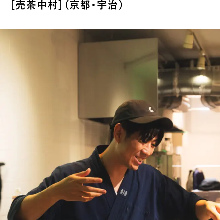
［売茶中村］（京都・宇治）