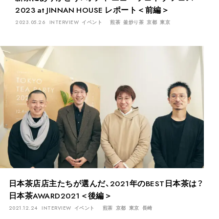
2023 at JINNAN HOUSE レポート＜前編＞
2023.05.26
INTERVIEW
イベント
煎茶
釜炒り茶
京都
東京
日本茶店店主たちが選んだ、2021年のBEST日本茶は？
日本茶AWARD2021＜後編＞
2021.12.24
INTERVIEW
イベント
煎茶
京都
東京
長崎