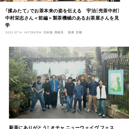
「揉みたて」でお茶本来の姿を伝える 宇治［売茶中村］
中村栄志さん＜前編＞製茶機械のあるお茶屋さんを見
学
2023.07.14
INTERVIEW
日本茶、再発見
煎茶
京都
新茶にありがとう！ オチャ ニューウェイヴ フェス