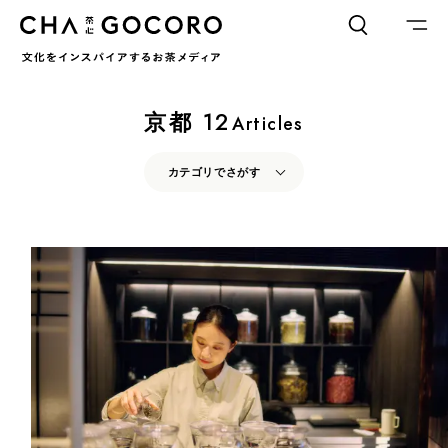
FLAME
TOOL
京都
12
Articles
ワードでさがす
カテゴリでさがす
カテゴリでさがす
INTERVIEW
CHAGOCORO TALK
イベント
INTERVIEW
CHAGOCORO TALK
イベント
日本茶、再発見
日本茶、再発見
茶と器
茶と食
茶と器
茶と食
茶のつくり手たち
Ocha SURU? Lab.
茶のつくり手たち
Ocha SURU? Lab.
PAUSE & INSPIRE
ファーストプレイスで、お茶を
COLUMN
PAUSE & INSPIRE
ファーストプレイスで、お茶を
COLOURS BY CHAGOCORO
COLUMN
COLOURS BY CHAGOCORO
お茶でさがす