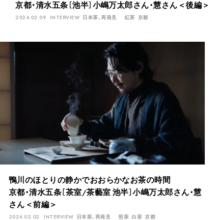
京都・清水五条［池半］小嶋万太郎さん・慧さん＜後編＞
2024.02.09
INTERVIEW
日本茶、再発見
紅茶
京都
鴨川のほとりの静かでおおらかなお茶の時間
京都・清水五条［茶室/茶藝室 池半］小嶋万太郎さん・慧
さん＜前編＞
2024.02.02
INTERVIEW
日本茶、再発見
煎茶
白茶
京都