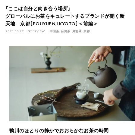
「ここは自分と向き合う場所」
グローバルにお茶をキュレートするブランドが開く新
天地 京都［POUYUENJI KYOTO］＜前編＞
2025.08.22
INTERVIEW
中国茶
台湾茶
烏龍茶
京都
鴨川のほとりの静かでおおらかなお茶の時間