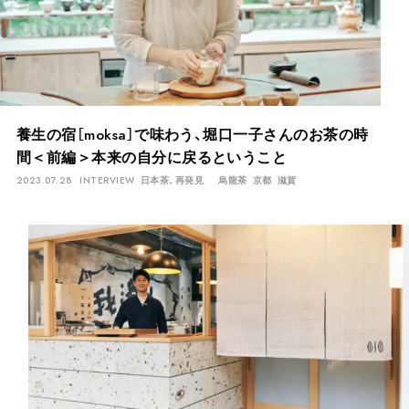
養生の宿［moksa］で味わう、堀口一子さんのお茶の時
間＜前編＞本来の自分に戻るということ
2023.07.28
INTERVIEW
日本茶、再発見
烏龍茶
京都
滋賀