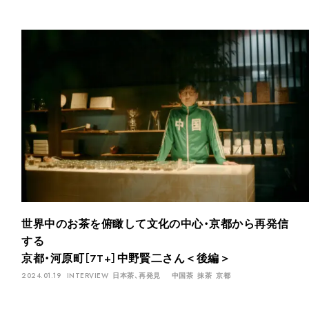
世界中のお茶を俯瞰して文化の中心・京都から再発信
する
京都・河原町［7T+］中野賢二さん＜後編＞
2024.01.19
INTERVIEW
日本茶、再発見
中国茶
抹茶
京都