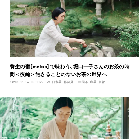
INTERVIEW
Ocha SURU? Lab.
PAUSE & INSPIRE
ファーストプレイスで、お茶を
COLUMN
養生の宿［moksa］で味わう、堀口一子さんのお茶の時
COLOURS BY CHAGOCORO
間＜後編＞飽きることのないお茶の世界へ
2023.08.04
INTERVIEW
日本茶、再発見
中国茶
白茶
京都