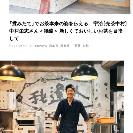
「揉みたて」でお茶本来の姿を伝える 宇治［売茶中村］
中村栄志さん＜後編＞ 新しくておいしいお茶を目指
して
2023.07.21
INTERVIEW
日本茶、再発見
煎茶
京都