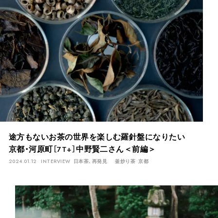
途方もないお茶の世界を楽しむ羅針盤になりたい
京都・河原町［7T+］中野賢二さん＜前編＞
2024.01.12
INTERVIEW
日本茶、再発見
釜炒り茶
京都