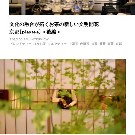
煎茶
萎凋茶
発酵茶
ほうじ茶
紅茶
玄米茶
ブレンドティー
釜炒り茶
番茶
台湾茶
抹茶
文化の融合が拓くお茶の新しい文明開花
ハーブティー
白葉茶
玉露
茎茶
碾茶
中国茶
粉茶
京都［playtea］＜後編＞
白茶
烏龍茶
ミルクティー
かぶせ茶
茶外茶
ダージリン
2025.08.29
INTERVIEW
ブレンドティー
ほうじ茶
ミルクティー
中国茶
台湾茶
抹茶
番茶
紅茶
京都
場所でさがす
長野
埼玉
大阪
千葉
静岡
東京
滋賀
北海道
新潟
神奈川
群馬
茨城
栃木
熊本
島根
福岡
岐阜
愛知
三重
鹿児島
長崎
京都
山梨
石川
香川
岡山
広島