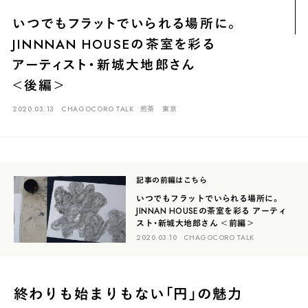
煎茶
萎凋茶
発酵茶
ほうじ茶
紅茶
玄米茶
いつでもフラットでいられる場所に。
ブレンドティー
釜炒り茶
番茶
台湾茶
抹茶
JINNNAN HOUSEの茶室を彩る
ハーブティー
白葉茶
玉露
茎茶
碾茶
中国茶
粉茶
アーティスト・新城大地郎さん
＜後編＞
白茶
烏龍茶
ミルクティー
かぶせ茶
茶外茶
ダージリン
2020.03.13
CHAGOCORO TALK
煎茶
東京
場所でさがす
長野
埼玉
大阪
千葉
静岡
東京
滋賀
北海道
新潟
神奈川
群馬
茨城
栃木
熊本
島根
福岡
記事の前編はこちら
岐阜
愛知
三重
鹿児島
長崎
京都
山梨
石川
いつでもフラットでいられる場所に。
JINNAN HOUSEの茶室を彩る アーティ
スト・新城大地郎さん ＜前編＞
香川
岡山
広島
2020.03.10
CHAGOCORO TALK
終わりも始まりもない「円」の魅力