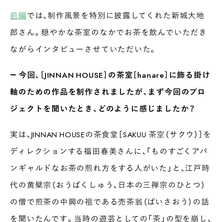
前編
では、制作風景を特別に披露してくれた新城大地
郎さん。穏やかな茶室のなかでお茶を飲んでいただき
ながらインタビューさせていただいた。
― 今回、［JINNAN HOUSE］の茶室［hanare］に飾る掛け
軸のための作品を制作されましたが、まず今回のプロ
ジェクトを聞いたとき、どのように感じましたか？
実は、JINNAN HOUSEの茶食堂［SAKUU 茶空（サクウ）］を
ディレクションする福田春美さんに、「ものすごくアバ
ンギャルドなお茶の煎れ方をする人がいた」と、江戸時
代の黄檗宗（おうばくしゅう、日本の三禅宗のひとつ）
の僧で煎茶の中興の祖である売茶翁（ばいさおう）の話
を聞いたんです。当時の遊芸としての「茶」の型を崩し、