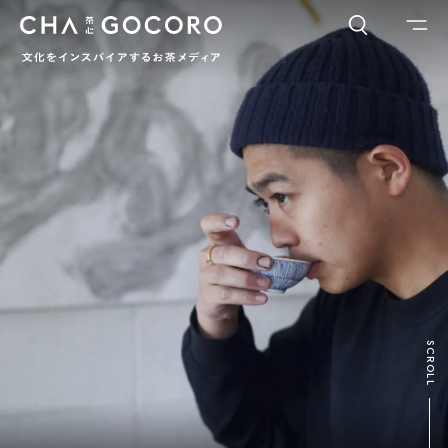
FLAME
TOOL
ワードでさがす
カテゴリでさがす
INTERVIEW
CHAGOCORO TALK
イベント
日本茶、再発見
茶と器
茶と食
茶のつくり手たち
Ocha SURU? Lab.
PAUSE & INSPIRE
ファーストプレイスで、お茶を
COLUMN
SCROLL
COLOURS BY CHAGOCORO
お茶でさがす