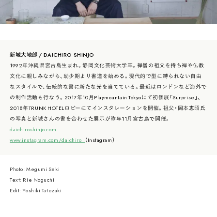
新城大地郎 / DAICHIRO SHINJO
1992年沖縄県宮古島生まれ。静岡文化芸術大学卒。禅僧の祖父を持ち禅や仏教
文化に親しみながら、幼少期より書道を始める。現代的で型に縛られない自由
なスタイルで、伝統的な書に新たな光を当てている。最近はロンドンなど海外で
の制作活動も行なう。2017年10月Playmountain Tokyoにて初個展「Surprise」、
2018年TRUNK HOTELロビーにてインスタレーションを開催。祖父・岡本恵昭氏
の写真と新城さんの書を合わせた展示が昨年11月宮古島で開催。
daichiroshinjo.com
www.instagram.com/daichiro_
（Instagram）
Photo: Megumi Seki
Text: Rie Noguchi
Edit: Yoshiki Tatezaki