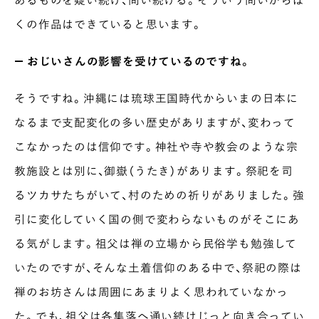
くの作品はできていると思います。
― おじいさんの影響を受けているのですね。
そうですね。沖縄には琉球王国時代からいまの日本に
なるまで支配変化の多い歴史がありますが、変わって
こなかったのは信仰です。神社や寺や教会のような宗
教施設とは別に、御嶽（うたき）があります。祭祀を司
るツカサたちがいて、村のための祈りがありました。強
引に変化していく国の側で変わらないものがそこにあ
る気がします。祖父は禅の立場から民俗学も勉強して
INTERVIEW
いたのですが、そんな土着信仰のある中で、祭祀の際は
Ocha SURU? Lab.
禅のお坊さんは周囲にあまりよく思われていなかっ
PAUSE & INSPIRE
た。でも、祖父は各集落へ通い続けじっと向き合ってい
ファーストプレイスで、お茶を