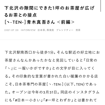
煎茶
萎凋茶
発酵茶
ほうじ茶
紅茶
玄米茶
下北沢の隙間にできた1坪のお茶屋が広げ
ブレンドティー
釜炒り茶
番茶
台湾茶
抹茶
るお茶との接点
ハーブティー
白葉茶
玉露
茎茶
碾茶
中国茶
粉茶
［ヽ-TEN-］青木真吾さん ＜前編＞
白茶
烏龍茶
ミルクティー
かぶせ茶
茶外茶
ダージリン
2021.07.20
INTERVIEW
日本茶、再発見
ブレンドティー
煎茶
場所でさがす
長野
埼玉
大阪
千葉
静岡
東京
滋賀
北海道
下北沢駅南西口から徒歩1分。そんな駅近の好立地にお
新潟
神奈川
群馬
茨城
栃木
熊本
島根
福岡
茶屋さんなんかあったかなと見回していると「日常の
岐阜
愛知
三重
鹿児島
長崎
京都
山梨
石川
『ヽ』に 一服いかがですか」との文字が目に入ってく
る。その印象的な言葉が書かれた白い暖簾のかかる店
香川
岡山
広島
こそ、日本茶専門の茶屋［ヽ-TEN-］（以下、TEN）であっ
た。オープンは今年の3月31日。同店のインスタグラム
にも「#日本一小さい」「#一坪とわずか」とは書かれて