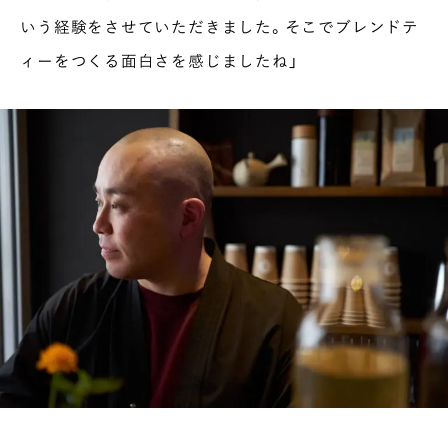
いう経験をさせていただきました。そこでブレンドテ
INTERVIEW
ィーをつくる面白さを感じましたね」
Ocha SURU? Lab.
PAUSE & INSPIRE
ファーストプレイスで、お茶を
COLUMN
COLOURS BY CHAGOCORO