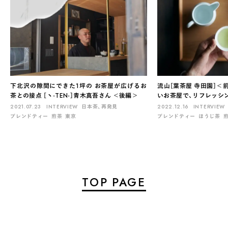
下北沢の隙間にできた1坪の お茶屋が広げるお
流山［葉茶屋 寺田園］＜
茶との接点 ［ヽ-TEN-］青木真吾さん ＜後編＞
いお茶屋で、リフレッシ
2021.07.23
INTERVIEW
日本茶、再発見
2022.12.16
INTERVIEW
ブレンドティー
煎茶
東京
ブレンドティー
ほうじ茶
TOP PAGE