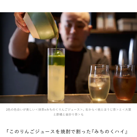
2色の色合いが美しい＜抹茶×みちのくりんごジュース＞。右から＜桃とほうじ茶＞と＜大葉
と酢橘と釜炒り茶＞も
「このりんごジュースを焼酎で割った『みちのくハイ』