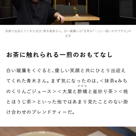
笑顔で出迎えてくれた店主・青木真吾さん。白い暖簾には「日常の『ヽ』に一服いかがですか」の
文字
お茶に触れられる一煎のおもてなし
白い暖簾をくぐると、優しい笑顔と共にひとり出迎え
てくれた青木さん。まず気になったのは、＜抹茶×みち
すだち
のくりんごジュース＞＜大葉と
酢橘
と釜炒り茶＞＜桃
とほうじ茶＞といった他ではあまり見たことのない掛
け合わせのブレンドティーだ。