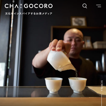
FLAME
TOOL
ワードでさがす
カテゴリでさがす
INTERVIEW
CHAGOCORO TALK
イベント
日本茶、再発見
茶と器
茶と食
茶のつくり手たち
Ocha SURU? Lab.
PAUSE & INSPIRE
ファーストプレイスで、お茶を
COLUMN
SCROLL
COLOURS BY CHAGOCORO
お茶でさがす