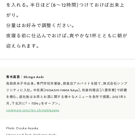
を入れる。半日ほど（8〜12時間）つけておけば出来上
がり。
分量はお好みで調整ください。
夜寝る前に仕込んでおけば、爽やかな1杯とともに朝が
迎えられます。
青木真吾｜Shingo Aoki
鳥取県米子市出身。専門学校卒業後、飲食店アルバイトを経て、株式会社シンプ
リシティに入社。中目黒［HIGASHI-YAMA Tokyo］、和食料理店［八雲茶寮］で研鑽
を積む。退社後はお茶とお酒に関する様々なメニューを各所で提案。2021年3
月、下北沢に「ヽ-TEN-」をオープン。
instagram.com/ten.shimokitazawa
Photo: Eisuke Asaoka
Interview & Text: Yoshinori Araki