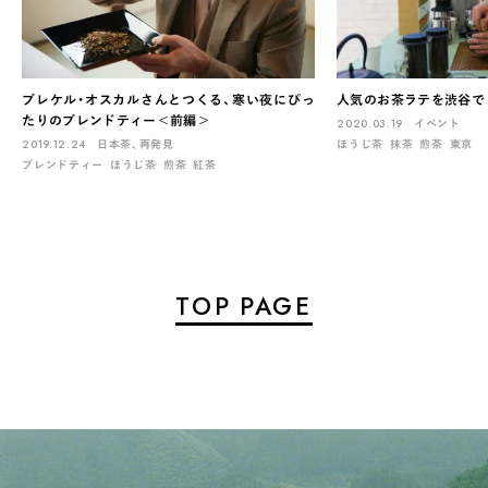
ブレケル・オスカルさんとつくる、寒い夜にぴっ
人気のお茶ラテを渋谷で 「
たりのブレンドティー＜前編＞
2020.03.19
イベント
2019.12.24
日本茶、再発見
ほうじ茶
抹茶
煎茶
東京
ブレンドティー
ほうじ茶
煎茶
紅茶
TOP PAGE