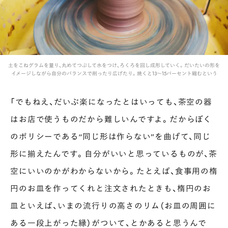
土をこねグラムを量り、丸めてつぶして水をつけ、ろくろを回し成形していく。だいたいの形を
イメージしながら自分のバランスで削ったり広げたり。焼くと13〜15パーセント縮むという
「でもねえ、だいぶ楽になったとはいっても、茶空の器
はお店で使うものだから難しいんですよ。だからぼく
のポリシーである“同じ形は作らない”を曲げて、同じ
形に揃えたんです。自分がいいと思っているものが、茶
空にいいのかがわからないから。たとえば、食事用の楕
円のお皿を作ってくれと注文されたときも、楕円のお
皿といえば、いまの流行りの高さのリム（お皿の周囲に
ある一段上がった縁）がついて、とかあると思うんで