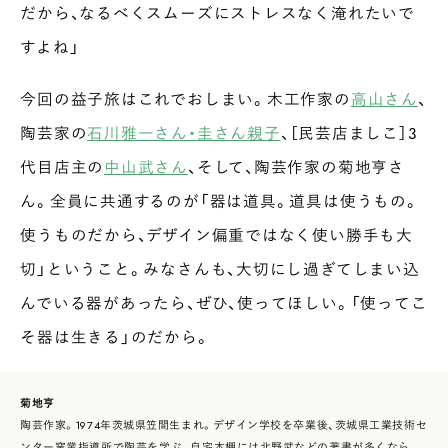
だから、なるべくスムーズにストレスなく淹れたいで
すよね」
今回の益子旅はこれでおしまい。木工作家の
高山さん
、
陶芸家の
石川雅一さん・圭さん親子
、［民芸店ましこ］３
代目店主の
中山武さん
、そして、陶芸作家の菊地亨さ
ん。全員に共通するのが「器は道具。道具は使うもの。
使うものだから、デザイン偏重ではなく使い勝手も大
切」ということ。みなさんも、大切にし過ぎてしまい込
んでいる器があったら、ぜひ、使ってほしい。「使ってこ
そ器は生きる」のだから。
菊地亨
陶芸作家。1974年茨城県笠間生まれ。デザイン学校を卒業後、茨城県工業技術セ
ンター窯業指導所で陶芸を学ぶ。自宅本棚には北野武などの著書が多くなら