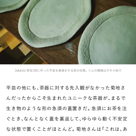
［SAKUU 茶空］用に作った平皿を素焼きする前の状態。リムの模様はタオル地で
平皿の他にも、茶器に対する先入観がなかった菊地さ
んだったからこそ生まれたユニークな茶器が、まるで
生き物のような形の急須の蓋置きだ。急須にお茶を注
ぐとき、なんとなく蓋を裏返して、ゆらゆら動く不安定
な状態で置くことがほとんど。菊地さんは「これは、あ