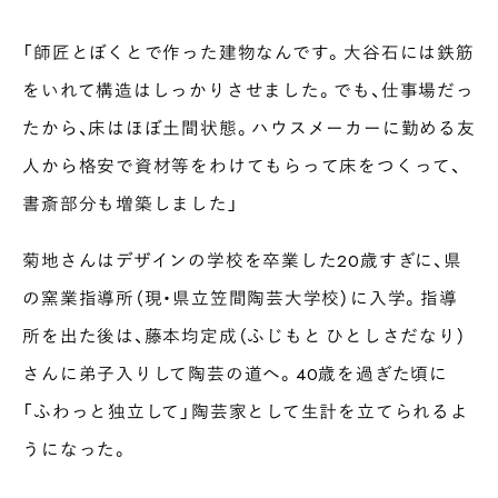
「師匠とぼくとで作った建物なんです。大谷石には鉄筋
をいれて構造はしっかりさせました。でも、仕事場だっ
たから、床はほぼ土間状態。ハウスメーカーに勤める友
人から格安で資材等をわけてもらって床をつくって、
書斎部分も増築しました」
菊地さんはデザインの学校を卒業した20歳すぎに、県
の窯業指導所（現・県立笠間陶芸大学校）に入学。指導
所を出た後は、藤本均定成（ふじもと ひとしさだなり）
さんに弟子入りして陶芸の道へ。40歳を過ぎた頃に
「ふわっと独立して」陶芸家として生計を立てられるよ
うになった。