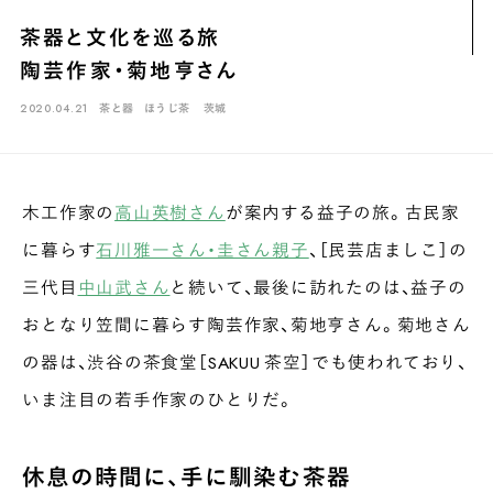
煎茶
萎凋茶
発酵茶
ほうじ茶
紅茶
玄米茶
茶器と文化を巡る旅
ブレンドティー
釜炒り茶
番茶
台湾茶
抹茶
陶芸作家・菊地亨さん
ハーブティー
白葉茶
玉露
茎茶
碾茶
中国茶
粉茶
2020.04.21
茶と器
ほうじ茶
茨城
白茶
烏龍茶
ミルクティー
かぶせ茶
茶外茶
ダージリン
場所でさがす
木工作家の
高山英樹さん
が案内する益子の旅。古民家
長野
埼玉
大阪
千葉
静岡
東京
滋賀
北海道
に暮らす
石川雅一さん・圭さん親子
、［民芸店ましこ］の
新潟
神奈川
群馬
茨城
栃木
熊本
島根
福岡
三代目
中山武さん
と続いて、最後に訪れたのは、益子の
岐阜
愛知
三重
鹿児島
長崎
京都
山梨
石川
おとなり笠間に暮らす陶芸作家、菊地亨さん。菊地さん
香川
岡山
広島
の器は、渋谷の茶食堂［SAKUU 茶空］でも使われており、
いま注目の若手作家のひとりだ。
休息の時間に、手に馴染む茶器