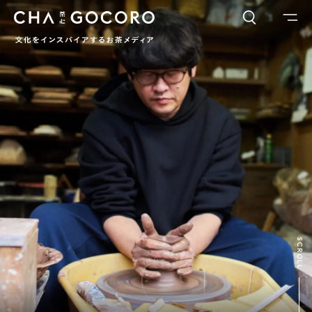
FLAME
TOOL
ワードでさがす
カテゴリでさがす
INTERVIEW
CHAGOCORO TALK
イベント
日本茶、再発見
茶と器
茶と食
茶のつくり手たち
Ocha SURU? Lab.
PAUSE & INSPIRE
ファーストプレイスで、お茶を
COLUMN
SCROLL
COLOURS BY CHAGOCORO
お茶でさがす