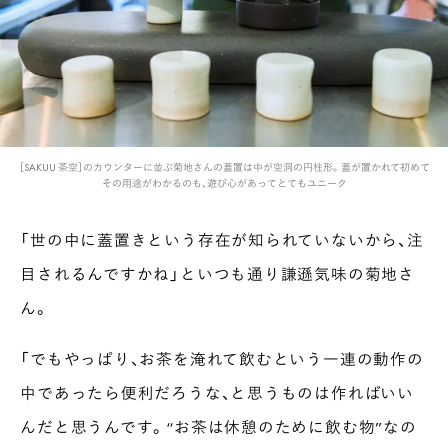
［SAKUU 茶空］のカウンターに並ぶ菊地さんの蓋置は中が空洞の円柱形。蓋が置かれて初めて
その用途がわかるのも、遊び心があってとてもユニーク
「世の中に蓋置きという存在が知られていないから、注
目されるんですかね」といつも通り謙遜気味の菊地さ
ん。
「でもやっぱり、お茶を淹れて飲むという一連の動作の
中であったら便利だろうな、と思うものは作ればいい
んだと思うんです。“お茶は休憩のために飲む物”なの