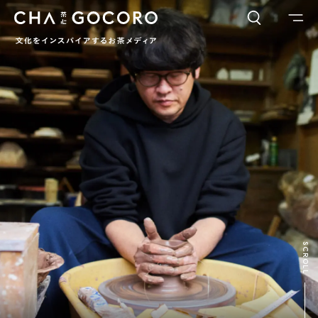
FLAME
TOOL
ワードでさがす
カテゴリでさがす
INTERVIEW
CHAGOCORO TALK
イベント
日本茶、再発見
茶と器
茶と食
茶のつくり手たち
Ocha SURU? Lab.
PAUSE & INSPIRE
ファーストプレイスで、お茶を
COLUMN
SCROLL
COLOURS BY CHAGOCORO
お茶でさがす