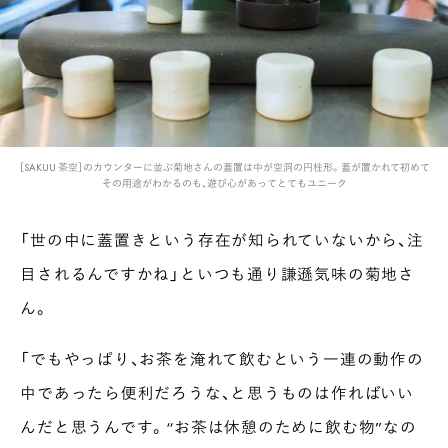
［SAKUU 茶空］のカウンターに並ぶ菊地さんの蓋置は中が空洞の円柱形。蓋が置かれて初めて
その用途がわかるのも、遊び心があってとてもユニーク
「世の中に蓋置きという存在が知られていないから、注
目されるんですかね」といつも通り謙遜気味の菊地さ
ん。
「でもやっぱり、お茶を淹れて飲むという一連の動作の
中であったら便利だろうな、と思うものは作ればいい
んだと思うんです。“お茶は休憩のために飲む物”なの