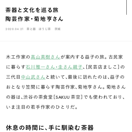
煎茶
萎凋茶
発酵茶
ほうじ茶
紅茶
玄米茶
茶器と文化を巡る旅
ブレンドティー
釜炒り茶
番茶
台湾茶
抹茶
陶芸作家・菊地亨さん
ハーブティー
白葉茶
玉露
茎茶
碾茶
中国茶
粉茶
2020.04.21
茶と器
ほうじ茶
茨城
白茶
烏龍茶
ミルクティー
かぶせ茶
茶外茶
ダージリン
場所でさがす
木工作家の
高山英樹さん
が案内する益子の旅。古民家
長野
埼玉
大阪
千葉
静岡
東京
滋賀
北海道
に暮らす
石川雅一さん・圭さん親子
、［民芸店ましこ］の
新潟
神奈川
群馬
茨城
栃木
熊本
島根
福岡
三代目
中山武さん
と続いて、最後に訪れたのは、益子の
岐阜
愛知
三重
鹿児島
長崎
京都
山梨
石川
おとなり笠間に暮らす陶芸作家、菊地亨さん。菊地さん
香川
岡山
広島
の器は、渋谷の茶食堂［SAKUU 茶空］でも使われており、
いま注目の若手作家のひとりだ。
休息の時間に、手に馴染む茶器