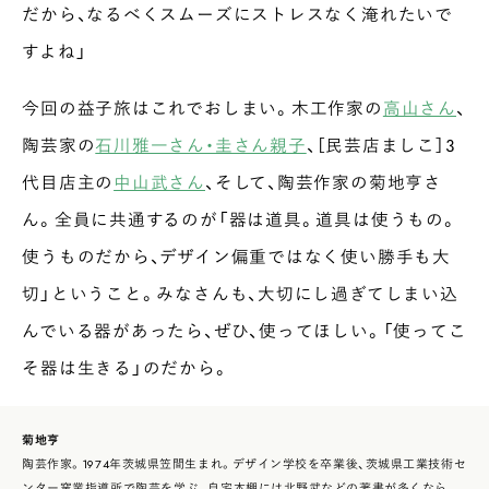
だから、なるべくスムーズにストレスなく淹れたいで
すよね」
今回の益子旅はこれでおしまい。木工作家の
高山さん
、
陶芸家の
石川雅一さん・圭さん親子
、［民芸店ましこ］３
代目店主の
中山武さん
、そして、陶芸作家の菊地亨さ
ん。全員に共通するのが「器は道具。道具は使うもの。
使うものだから、デザイン偏重ではなく使い勝手も大
切」ということ。みなさんも、大切にし過ぎてしまい込
んでいる器があったら、ぜひ、使ってほしい。「使ってこ
そ器は生きる」のだから。
菊地亨
陶芸作家。1974年茨城県笠間生まれ。デザイン学校を卒業後、茨城県工業技術セ
ンター窯業指導所で陶芸を学ぶ。自宅本棚には北野武などの著書が多くなら