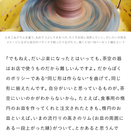
土をこねグラムを量り、丸めてつぶして水をつけ、ろくろを回し成形していく。だいたいの形を
イメージしながら自分のバランスで削ったり広げたり。焼くと13〜15パーセント縮むという
「でもねえ、だいぶ楽になったとはいっても、茶空の器
はお店で使うものだから難しいんですよ。だからぼく
のポリシーである“同じ形は作らない”を曲げて、同じ
形に揃えたんです。自分がいいと思っているものが、茶
空にいいのかがわからないから。たとえば、食事用の楕
円のお皿を作ってくれと注文されたときも、楕円のお
皿といえば、いまの流行りの高さのリム（お皿の周囲に
ある一段上がった縁）がついて、とかあると思うんで