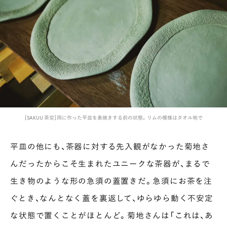
［SAKUU 茶空］用に作った平皿を素焼きする前の状態。リムの模様はタオル地で
平皿の他にも、茶器に対する先入観がなかった菊地さ
んだったからこそ生まれたユニークな茶器が、まるで
生き物のような形の急須の蓋置きだ。急須にお茶を注
ぐとき、なんとなく蓋を裏返して、ゆらゆら動く不安定
な状態で置くことがほとんど。菊地さんは「これは、あ