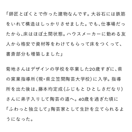
「師匠とぼくとで作った建物なんです。大谷石には鉄筋
をいれて構造はしっかりさせました。でも、仕事場だっ
たから、床はほぼ土間状態。ハウスメーカーに勤める友
人から格安で資材等をわけてもらって床をつくって、
書斎部分も増築しました」
菊地さんはデザインの学校を卒業した20歳すぎに、県
の窯業指導所（現・県立笠間陶芸大学校）に入学。指導
所を出た後は、藤本均定成（ふじもと ひとしさだなり）
さんに弟子入りして陶芸の道へ。40歳を過ぎた頃に
「ふわっと独立して」陶芸家として生計を立てられるよ
うになった。