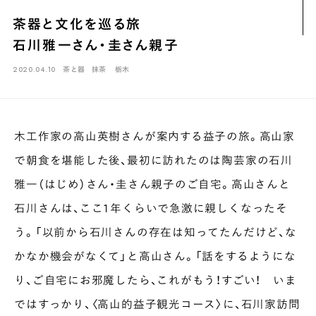
煎茶
萎凋茶
発酵茶
ほうじ茶
紅茶
玄米茶
茶器と文化を巡る旅
ブレンドティー
釜炒り茶
番茶
台湾茶
抹茶
石川雅一さん・圭さん親子
ハーブティー
白葉茶
玉露
茎茶
碾茶
中国茶
粉茶
2020.04.10
茶と器
抹茶
栃木
白茶
烏龍茶
ミルクティー
かぶせ茶
茶外茶
ダージリン
場所でさがす
木工作家の高山英樹さんが案内する益子の旅。高山家
長野
埼玉
大阪
千葉
静岡
東京
滋賀
北海道
で朝食を堪能した後、最初に訪れたのは陶芸家の石川
新潟
神奈川
群馬
茨城
栃木
熊本
島根
福岡
雅一（はじめ）さん・圭さん親子のご自宅。高山さんと
岐阜
愛知
三重
鹿児島
長崎
京都
山梨
石川
石川さんは、ここ１年くらいで急激に親しくなったそ
香川
岡山
広島
う。「以前から石川さんの存在は知ってたんだけど、な
かなか機会がなくて」と高山さん。「話をするようにな
り、ご自宅にお邪魔したら、これがもう！すごい！ いま
ではすっかり、〈高山的益子観光コース〉に、石川家訪問