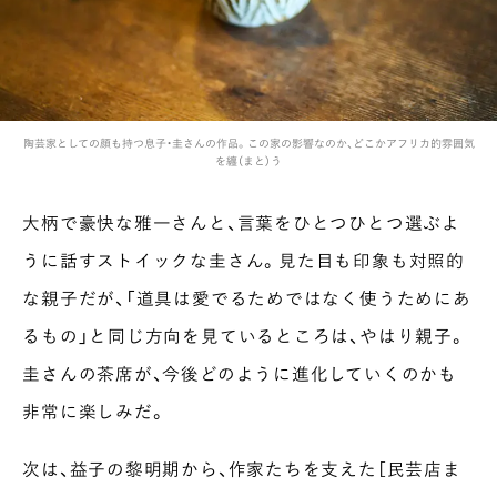
陶芸家としての顔も持つ息子・圭さんの作品。この家の影響なのか、どこかアフリカ的雰囲気
を纏（まと）う
大柄で豪快な雅一さんと、言葉をひとつひとつ選ぶよ
うに話すストイックな圭さん。見た目も印象も対照的
な親子だが、「道具は愛でるためではなく使うためにあ
るもの」と同じ方向を見ているところは、やはり親子。
圭さんの茶席が、今後どのように進化していくのかも
非常に楽しみだ。
次は、益子の黎明期から、作家たちを支えた［民芸店ま