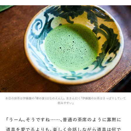
本日の抹茶は伊藤園の「華の宴（はなのえん）」。圭さん曰く「伊藤園のお茶はさっぱりしていて
INTERVIEW
飲みやすい」
Ocha SURU? Lab.
PAUSE & INSPIRE
「うーん、そうですね……、普通の茶席のように寡黙に
ファーストプレイスで、お茶を
道具を愛でるよりも、楽しく会話しながら道具は何で