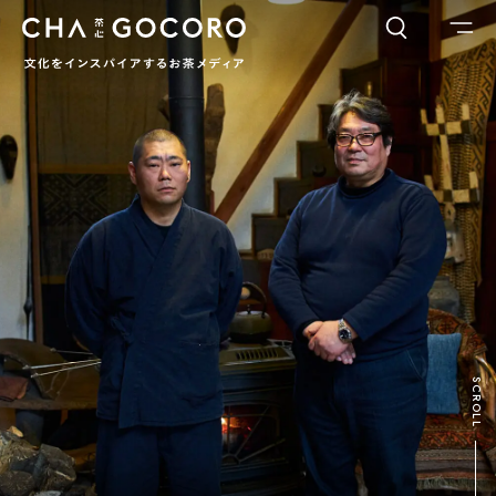
FLAME
TOOL
ワードでさがす
カテゴリでさがす
INTERVIEW
CHAGOCORO TALK
イベント
日本茶、再発見
茶と器
茶と食
茶のつくり手たち
Ocha SURU? Lab.
PAUSE & INSPIRE
ファーストプレイスで、お茶を
COLUMN
SCROLL
COLOURS BY CHAGOCORO
お茶でさがす