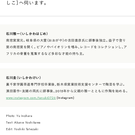
しこ］へ伺います。
石川雅一（いしかわはじめ）
南窓窯窯元。岐阜県の大萱（おおがや）の吉田喜彦氏に師事後独立。益子で登り
窯の南窓窯を開く。ピアノやバイオリンを嗜み、レコードをコレクションし、ア
フリカの骨董を蒐集するなど多彩な才能の持ち主。
石川圭（いしかわけい）
裏千家学園茶道専門学校卒業後、栃木県窯業技術支援センターで陶芸を学ぶ。
濱田晋作・友緒の両氏に師事後、2015年から父親の雅一とともに作陶を始める。
www.instagram.com/tanuki0726
(Instagram)
Photo: Yu Inohara
Text: Akane Yoshikawa
Edit: Yoshiki Tatezaki