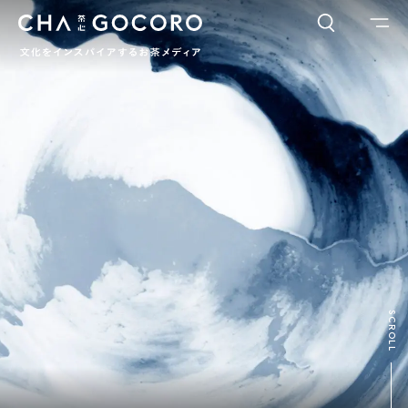
FLAME
TOOL
ワードでさがす
カテゴリでさがす
INTERVIEW
CHAGOCORO TALK
イベント
日本茶、再発見
茶と器
茶と食
茶のつくり手たち
Ocha SURU? Lab.
PAUSE & INSPIRE
ファーストプレイスで、お茶を
COLUMN
SCROLL
COLOURS BY CHAGOCORO
お茶でさがす