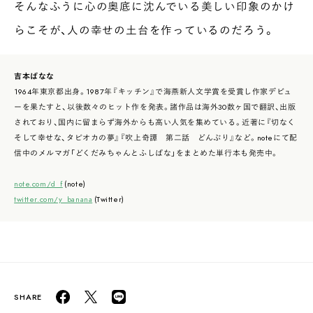
そんなふうに心の奥底に沈んでいる美しい印象のかけ
らこそが、人の幸せの土台を作っているのだろう。
吉本ばなな
1964年東京都出身。1987年『キッチン』で海燕新人文学賞を受賞し作家デビュ
ーを果たすと、以後数々のヒット作を発表。諸作品は海外30数ヶ国で翻訳、出版
されており、国内に留まらず海外からも高い人気を集めている。近著に『切なく
そして幸せな、タピオカの夢』『吹上奇譚 第二話 どんぶり』など。noteにて配
信中のメルマガ「どくだみちゃんとふしばな」をまとめた単行本も発売中。
note.com/d_f
(note)
twitter.com/y_banana
(Twitter)