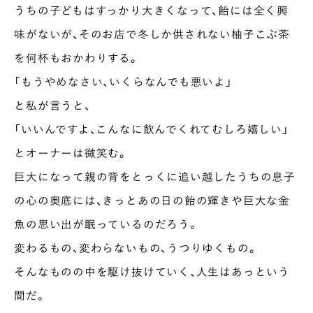
うちの子どもはすっかり大きくなって、飴には全く興
INTERVIEW
味がないが、そのお店で冬しか供されない柚子こぶ茶
Ocha SURU? Lab.
を何杯もおかわりする。
PAUSE & INSPIRE
「もうやめなさい、いくらなんでも悪いよ」
ファーストプレイスで、お茶を
と私が言うと、
COLUMN
「いいんですよ、こんなに飲んでくれてむしろ嬉しい」
COLOURS BY CHAGOCORO
とオーナーは微笑む。
巨大になって親の背をとっくに追い越したうちの息子
の心の奥底には、きっとあの日の飴の輝きや巨大な金
魚の思い出が眠っているのだろう。
変わるもの、変わらないもの、うつりゆくもの。
そんなものの中を駆け抜けていく、人生はあっという
間だ。