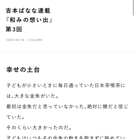
煎茶
萎凋茶
発酵茶
ほうじ茶
紅茶
玄米茶
吉本ばなな連載
ブレンドティー
釜炒り茶
番茶
台湾茶
抹茶
『和みの想い出』
ハーブティー
白葉茶
玉露
茎茶
碾茶
中国茶
粉茶
第3回
白茶
烏龍茶
ミルクティー
かぶせ茶
茶外茶
ダージリン
2020.04.14
COLUMN
場所でさがす
長野
埼玉
大阪
千葉
静岡
東京
滋賀
北海道
幸せの土台
新潟
神奈川
群馬
茨城
栃木
熊本
島根
福岡
子どもが小さいときに毎日通っていた日本茶喫茶に
岐阜
愛知
三重
鹿児島
長崎
京都
山梨
石川
は、大きな金魚がいた。
香川
岡山
広島
最初は金魚だと思っていなかった、絶対に鯉だと信じ
ていた。
そのくらい大きかったのだ。
子どもはいつもその金魚の動きを飽きずに眺めてい