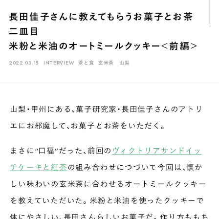
煎茶
萎凋茶
発酵茶
ほうじ茶
紅茶
玄米茶
長田佳子さんに教えてもらうお菓子とお茶
ブレンドティー
釜炒り茶
番茶
台湾茶
抹茶
二皿目
ハーブティー
白葉茶
玉露
茎茶
碾茶
中国茶
粉茶
米粉と米油のオートミールクッキー＜前編＞
白茶
烏龍茶
ミルクティー
かぶせ茶
茶外茶
ダージリン
2022.03.15
INTERVIEW
茶と食
玄米茶
山梨
場所でさがす
長野
埼玉
大阪
千葉
静岡
東京
滋賀
北海道
山梨・甲州にある、菓子研究家・長田佳子さんのアトリ
新潟
神奈川
群馬
茨城
栃木
熊本
島根
福岡
エにお邪魔して、お菓子とお茶をいただく。
岐阜
愛知
三重
鹿児島
長崎
京都
山梨
石川
まさに“口福”だった、前回の
ヴィクトリアサンドイッ
香川
岡山
広島
チケーキと紅茶
の組み合わせにつづいて今回は、懐か
しい味わいの玄米茶に合わせるオートミールクッキー
を教えていただいた。米粉と米油を使ったクッキーで
体にやさしい、長田さんらしいお菓子だ。作り方ももち