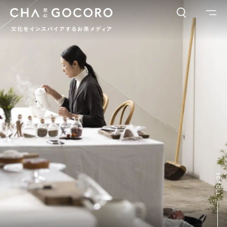
FLAME
TOOL
ワードでさがす
カテゴリでさがす
INTERVIEW
CHAGOCORO TALK
イベント
日本茶、再発見
茶と器
茶と食
茶のつくり手たち
Ocha SURU? Lab.
PAUSE & INSPIRE
ファーストプレイスで、お茶を
COLUMN
SCROLL
COLOURS BY CHAGOCORO
お茶でさがす