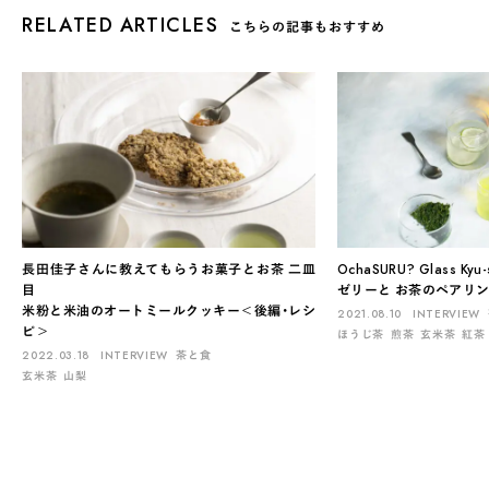
RELATED ARTICLES
こちらの記事もおすすめ
長田佳子さんに教えてもらうお菓子とお茶 二皿
OchaSURU? Glass 
目
ゼリーと お茶のペアリ
米粉と米油のオートミールクッキー＜後編・レシ
2021.08.10
INTERVIEW
ピ＞
ほうじ茶
煎茶
玄米茶
紅茶
2022.03.18
INTERVIEW
茶と食
玄米茶
山梨