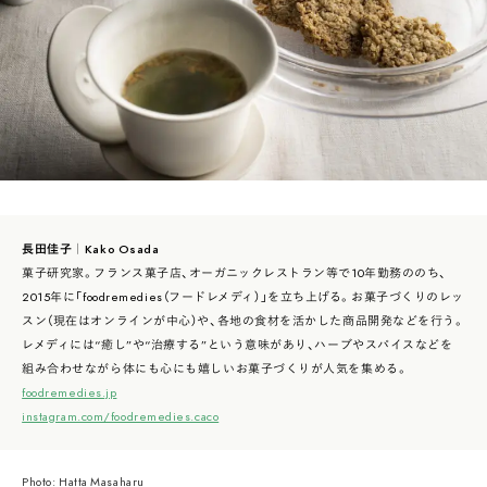
長田佳子｜Kako Osada
菓子研究家。フランス菓子店、オーガニックレストラン等で10年勤務ののち、
2015年に「foodremedies（フードレメディ）」を立ち上げる。お菓子づくりのレッ
スン（現在はオンラインが中心）や、各地の食材を活かした商品開発などを行う。
レメディには“癒し”や“治療する”という意味があり、ハーブやスパイスなどを
組み合わせながら体にも心にも嬉しいお菓子づくりが人気を集める。
foodremedies.jp
instagram.com/foodremedies.caco
Photo: Hatta Masaharu