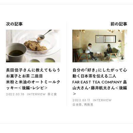
次の記事
前の記事
長田佳子さんに教えてもらう
自分の「好き」にしたがって心
お菓子とお茶 二皿目
動く日本茶を伝える二人
米粉と米油のオートミールク
FAR EAST TEA COMPANY 畠
ッキー＜後編・レシピ＞
山大さん・藤井航太さん＜後編
＞
2022.03.18
INTERVIEW
茶と食
2022.03.11
INTERVIEW
日本茶、再発見