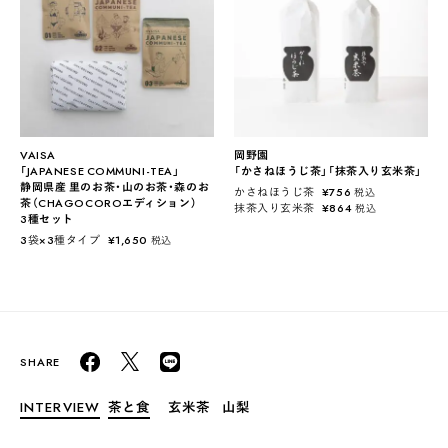
VAISA
岡野園
「JAPANESE COMMUNI-TEA」
「かさねほうじ茶」「抹茶入り玄米茶」
静岡県産 里のお茶・山のお茶・森のお
かさねほうじ茶
¥
756
税込
茶（CHAGOCOROエディション）
抹茶入り玄米茶
¥
864
税込
3種セット
3袋×3種タイプ
¥
1,650
税込
INTERVIEW
茶と食
玄米茶
山梨