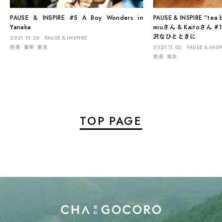
PAUSE & INSPIRE #5 A Boy Wonders in
PAUSE & INSPIRE ”tea 
Yanaka
miuさん & Kaitoさ
沢なひとときに
2021.10.26
PAUSE & INSPIRE
煎茶
番茶
東京
2021.11.02
PAUSE & INSP
煎茶
東京
TOP PAGE