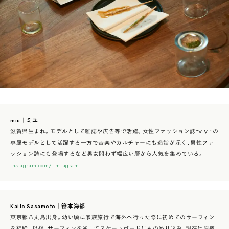
miu｜ミユ
滋賀県生まれ。モデルとして雑誌や広告等で活躍。女性ファッション誌”ViVi”の
専属モデルとして活躍する一方で音楽やカルチャーにも造詣が深く、男性ファ
ッション誌にも登場するなど男女問わず幅広い層から人気を集めている。
instagram.com/_miugram_
Kaito Sasamoto｜笹本海都
東京都八丈島出身。幼い頃に家族旅行で海外へ行った際に初めてのサーフィン
を経験。以後、サーフィンを通してスケートボードにものめり込み、現在は原宿