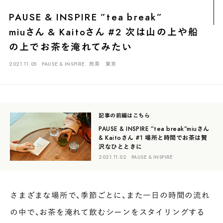
煎茶
萎凋茶
発酵茶
ほうじ茶
紅茶
玄米茶
PAUSE & INSPIRE ”tea break”
ブレンドティー
釜炒り茶
番茶
台湾茶
抹茶
miuさん & Kaitoさん #2 次は山の上や船
ハーブティー
白葉茶
玉露
茎茶
碾茶
中国茶
粉茶
の上でお茶を淹れてみたい
白茶
烏龍茶
ミルクティー
かぶせ茶
茶外茶
ダージリン
2021.11.05
PAUSE & INSPIRE
煎茶
東京
場所でさがす
長野
埼玉
大阪
千葉
静岡
東京
滋賀
北海道
記事の前編はこちら
新潟
神奈川
群馬
茨城
栃木
熊本
島根
福岡
PAUSE & INSPIRE ”tea break”
miuさん
& Kaitoさん #1 場所と時間でお茶は贅
岐阜
愛知
三重
鹿児島
長崎
京都
山梨
石川
沢なひとときに
2021.11.02
PAUSE & INSPIRE
香川
岡山
広島
さまざまな場所で、季節ごとに、また一日の時間の流れ
の中で、お茶を淹れて飲むシーンをスタイリングする