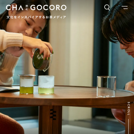
FLAME
TOOL
ワードでさがす
カテゴリでさがす
INTERVIEW
CHAGOCORO TALK
イベント
日本茶、再発見
茶と器
茶と食
茶のつくり手たち
Ocha SURU? Lab.
PAUSE & INSPIRE
ファーストプレイスで、お茶を
COLUMN
SCROLL
COLOURS BY CHAGOCORO
お茶でさがす