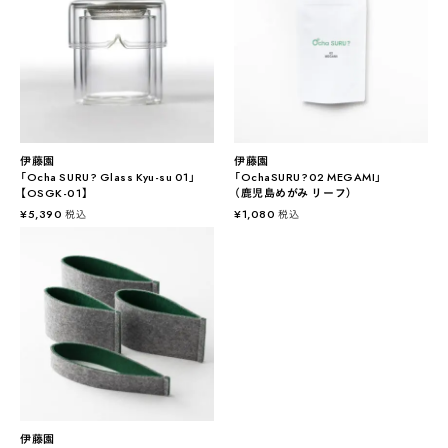
伊藤園
伊藤園
「Ocha SURU? Glass Kyu-su 01」
「OchaSURU?02 MEGAMI」
【OSGK-01】
（鹿児島めがみ リーフ）
¥
5,390
¥
1,080
税込
税込
伊藤園