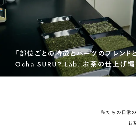
「部位ごとの特徴とパーツのブレンドと
Ocha SURU? Lab. お茶の仕上げ編 P
私たちの日常の
お