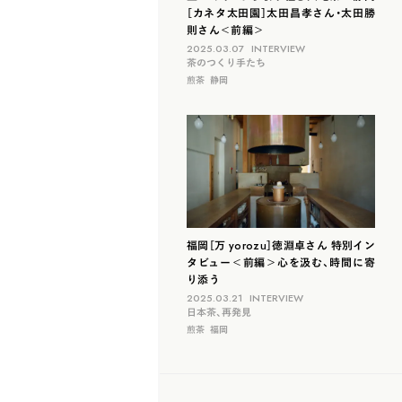
［カネタ太田園］太田昌孝さん・太田勝
則さん＜前編＞
2025.03.07
INTERVIEW
茶のつくり手たち
煎茶
静岡
福岡［万 yorozu］徳淵卓さん 特別イン
タビュー＜前編＞心を汲む、時間に寄
り添う
2025.03.21
INTERVIEW
日本茶、再発見
煎茶
福岡