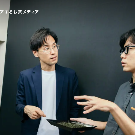
ワードでさがす
伊藤園
T-shirt
GASATANG×ITO EN
Ocha SURU? ORIGINAL
UNI
テゴリでさがす
INTERVIEW
CHAGOCORO TALK
イベント
茶と器
茶と食
茶のつくり手たち
Ocha SUR
PAUSE & INSPIRE
ファーストプレイスで、お茶を
COLOURS BY CHAGOCORO
お茶でさがす
煎茶
萎凋茶
発酵茶
ほうじ茶
紅茶
ブレンドティー
釜炒り茶
番茶
台湾茶
白葉茶
玉露
茎茶
碾茶
中国茶
粉茶
ミルクティー
かぶせ茶
茶外茶
ダージリン