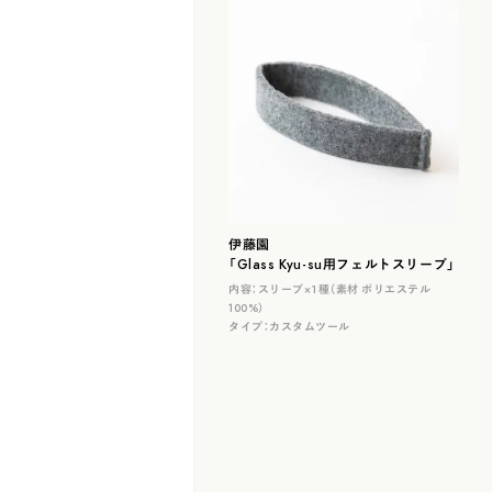
伊藤園
「Glass Kyu-su用フェルトスリーブ」
内容：
スリーブ×１種（素材 ポリエステル
100%）
タイプ：
カスタムツール