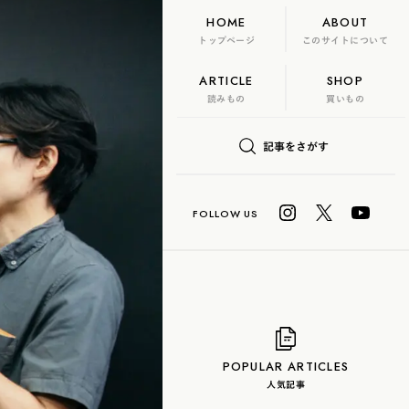
HOME
ABOUT
トップページ
このサイトについて
ARTICLE
SHOP
FLAME
TOOL
読みもの
買いもの
日本茶、再発見
記事をさがす
U? Lab.
COLUMN
玄米茶
抹茶
ハーブティー
白茶
烏龍茶
POPULAR ARTICLES
人気記事