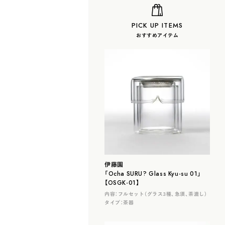
PICK UP ITEMS
おすすめアイテム
伊藤園
「Ocha SURU? Glass Kyu-su 01」
【OSGK-01】
内容：
フルセット（グラス３種、急須、茶漉し）
タイプ：
茶器