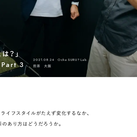
場所でさがす
長野
埼玉
大阪
千葉
静岡
東京
新潟
神奈川
群馬
茨城
栃木
熊本
岐阜
愛知
三重
鹿児島
長崎
京都
は？」
香川
岡山
広島
2021.08.24
Ocha SURU? Lab.
art 3
煎茶
大阪
ライフスタイルがたえず変化するなか、
茶のあり方はどうだろうか。