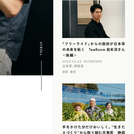
滋賀
北海道
島根
福岡
山梨
石川
「フリーライド」からの脱却が日本茶
SCROLL
の未来を拓く TeaRoom 岩本涼さん
＜後編＞
2025.05.23
INTERVIEW
日本茶、再発見
抹茶
東京
手をかけた分だけおいしく。“生きた
土づくり”から取り組む天竜茶 静岡