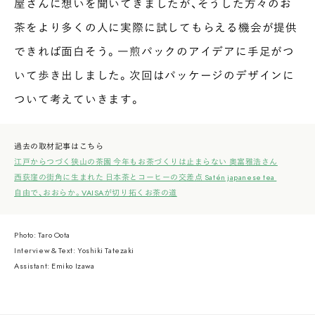
屋さんに想いを聞いてきましたが、そうした方々のお
茶をより多くの人に実際に試してもらえる機会が提供
できれば面白そう。一煎パックのアイデアに手足がつ
いて歩き出しました。次回はパッケージのデザインに
ついて考えていきます。
過去の取材記事はこちら
江戸からつづく狭山の茶園 今年もお茶づくりは止まらない 奥富雅浩さん
西荻窪の街角に生まれた 日本茶とコーヒーの交差点 Satén japanese tea
自由で、おおらか。VAISAが切り拓くお茶の道
Photo: Taro Oota
Interview & Text: Yoshiki Tatezaki
Assistant: Emiko Izawa