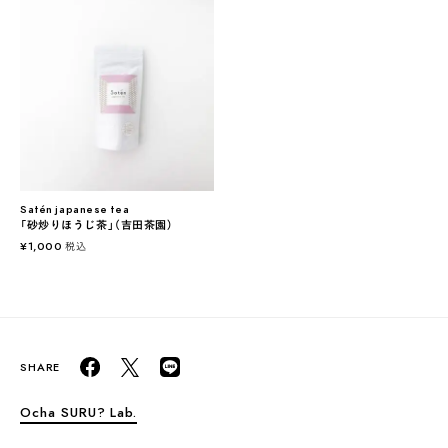
Satén japanese tea
「砂炒りほうじ茶」（吉田茶園）
¥
1,000
税込
Ocha SURU? Lab.