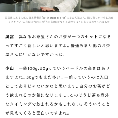
西荻窪にある人気の日本茶喫茶［Satén japanese tea］の小山和裕さん。陽も落ちかけ少し冷え
てきたところ、茨城県古河市の「吉田茶園」がつくる砂炒りほうじ茶を淹れてくれました
奥富
異なるお茶屋さんのお茶が一つのセットになる
ってすごく新しいと思いますよ。普通あまり他のお茶
屋さんに行かないですからね。
小山
一袋100g、50gっていうハードルの高さはあり
ますよね。50gでもまだ多い。一煎っていうのは入口
としてありじゃないかなと思います。自分のお茶がど
う飲まれるのか気になりますし、このほうじ茶も意外
なタイミングで飲まれるかもしれない。そういうこと
が見えてくると面白いですよね。