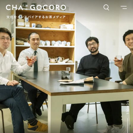
FLAME
TOOL
ワードでさがす
カテゴリでさがす
INTERVIEW
CHAGOCORO TALK
イベント
日本茶、再発見
茶と器
茶と食
茶のつくり手たち
Ocha SURU? Lab.
PAUSE & INSPIRE
ファーストプレイスで、お茶を
COLUMN
SCROLL
COLOURS BY CHAGOCORO
お茶でさがす