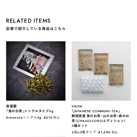
RELATED ITEMS
記事で紹介している商品はこちら
奥富園
VAISA
「鬼の白骨」シングルタイプ4g
「JAPANESE COMMUNI-TEA」
静岡県産 里のお茶・山のお茶・森のお
brewnoteシングル4g
¥
216
税込
茶（CHAGOCOROエディション）
3種セット
3袋×3種タイプ
¥
1,650
税込