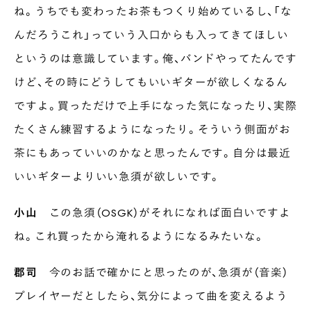
ね。うちでも変わったお茶もつくり始めているし、「な
んだろうこれ」っていう入口からも入ってきてほしい
というのは意識しています。俺、バンドやってたんです
けど、その時にどうしてもいいギターが欲しくなるん
ですよ。買っただけで上手になった気になったり、実際
たくさん練習するようになったり。そういう側面がお
茶にもあっていいのかなと思ったんです。自分は最近
いいギターよりいい急須が欲しいです。
INTERVIEW
小山
この急須（OSGK）がそれになれば面白いですよ
Ocha SURU? Lab.
ね。これ買ったから淹れるようになるみたいな。
PAUSE & INSPIRE
ファーストプレイスで、お茶を
郡司
今のお話で確かにと思ったのが、急須が（音楽）
COLUMN
プレイヤーだとしたら、気分によって曲を変えるよう
COLOURS BY CHAGOCORO