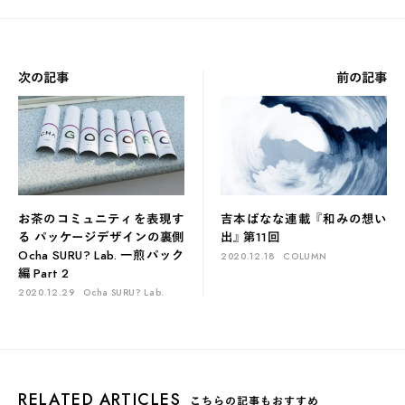
次の記事
前の記事
お茶のコミュニティを表現す
吉本ばなな連載 『和みの想い
る パッケージデザインの裏側
出』 第11回
Ocha SURU? Lab. 一煎パック
2020.12.18
COLUMN
編 Part 2
2020.12.29
Ocha SURU? Lab.
RELATED ARTICLES
こちらの記事もおすすめ