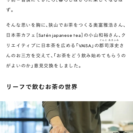
ず。
そんな思いを胸に、狭山でお茶をつくる奥富雅浩さん、
日本茶カフェ［Satén japanese tea］の小山和裕さん、ク
ぐんじ あきふみ
リエイティブに日本茶を広める「VAISA」の
郡司淳史
さ
んのお三方を交えて、「お茶をどう飲み始めてもらうの
がよいのか」意見交換をしました。
リーフで飲むお茶の世界