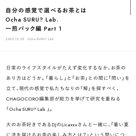
煎茶
萎凋茶
発酵茶
ほうじ茶
紅茶
玄米茶
自分の感覚で選べるお茶とは
ブレンドティー
釜炒り茶
番茶
台湾茶
抹茶
Ocha SURU? Lab.
ハーブティー
白葉茶
玉露
茎茶
碾茶
中国茶
粉茶
一煎パック編 Part 1
白茶
烏龍茶
ミルクティー
かぶせ茶
茶外茶
ダージリン
2020.12.25
Ocha SURU? Lab.
場所でさがす
長野
埼玉
大阪
千葉
静岡
東京
滋賀
北海道
日常のライフスタイルがたえず変化するなか、お茶の
新潟
神奈川
群馬
茨城
栃木
熊本
島根
福岡
あり方はどうか。「暮らし」と「お茶」との間に「問い」を
岐阜
愛知
三重
鹿児島
長崎
京都
山梨
石川
立て、現代の感覚で私たちなりの「解」を探すべく、
CHAGOCORO編集部が総力を挙げて研究を重ねる
香川
岡山
広島
「Ocha SURU? Lab.」。
大のお茶好きであるDJのLicaxxxさんと一緒に、「暑い夏
に涼を届けるお茶の楽しみ方とは？」という問いにつ