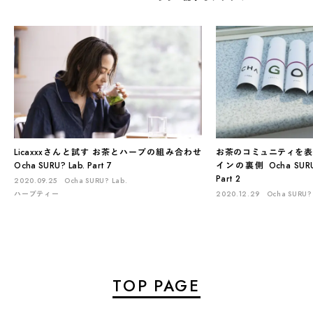
Licaxxxさんと試す お茶とハーブの組み合わせ
お茶のコミュニティを表
Ocha SURU? Lab. Part 7
インの裏側 Ocha SUR
Part 2
2020.09.25
Ocha SURU? Lab.
ハーブティー
2020.12.29
Ocha SURU?
TOP PAGE