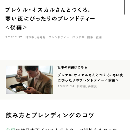
煎茶
萎凋茶
発酵茶
ほうじ茶
紅茶
玄米茶
ブレケル・オスカルさんとつくる、
ブレンドティー
釜炒り茶
番茶
台湾茶
抹茶
寒い夜にぴったりのブレンドティー
ハーブティー
白葉茶
玉露
茎茶
碾茶
中国茶
粉茶
＜後編＞
白茶
烏龍茶
ミルクティー
かぶせ茶
茶外茶
ダージリン
2019.12.27
日本茶、再発見
ブレンドティー
ほうじ茶
煎茶
紅茶
場所でさがす
長野
埼玉
大阪
千葉
静岡
東京
滋賀
北海道
記事の前編はこちら
新潟
神奈川
群馬
茨城
栃木
熊本
島根
福岡
ブレケル・オスカルさんとつくる、寒い夜
にぴったりのブレンドティー＜前編＞
岐阜
愛知
三重
鹿児島
長崎
京都
山梨
石川
2019.12.24
日本茶、再発見
香川
岡山
広島
飲み方とブレンディングのコツ