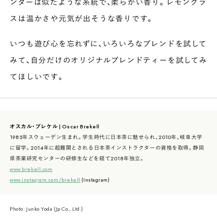
ンダーは似たような系統で、柔らかい香り。レモングラ
スは温かさや元気が出そうな香りです。
いつも遊び心を忘れずに、いろいろなブレンドを試して
みて、自分だけのオリジナルブレンドティーを試してみ
てほしいです。
オスカル・ブレケル | Oscar Brekell
1985年スウェーデン生まれ。学生時代に日本茶に魅せられ、2010年、岐阜大学
に留学。2014年に超難関とされる日本茶インストラクターの資格を取得。静岡
県茶業研究センターの研修生などを経て2018年独立。
www.brekell.com
www.instagram.com/brekell
(Instagram)
Photo: Junko Yoda (Jp Co., Ltd.)