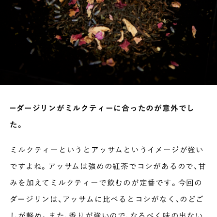
INTERVIEW
Ocha SURU? Lab.
PAUSE & INSPIRE
―ダージリンがミルクティーに合ったのが意外でし
ファーストプレイスで、お茶を
た。
COLUMN
COLOURS BY CHAGOCORO
ミルクティーというとアッサムというイメージが強い
ですよね。アッサムは強めの紅茶でコシがあるので、甘
みを加えてミルクティーで飲むのが定番です。今回の
ダージリンは、アッサムに比べるとコシがなく、のどご
しが軽め。また、香りが強いので、なるべく味の出ない