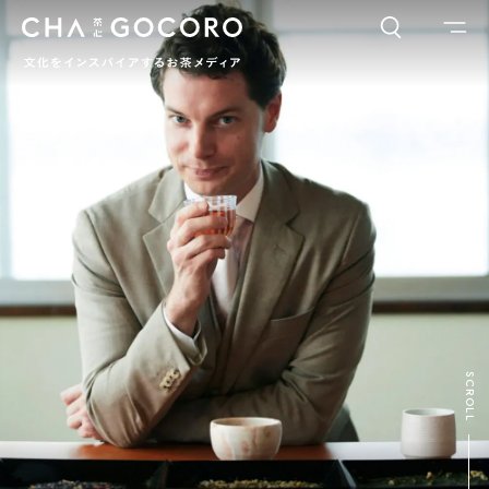
FLAME
TOOL
ワードでさがす
カテゴリでさがす
INTERVIEW
CHAGOCORO TALK
イベント
日本茶、再発見
茶と器
茶と食
茶のつくり手たち
Ocha SURU? Lab.
PAUSE & INSPIRE
ファーストプレイスで、お茶を
COLUMN
SCROLL
COLOURS BY CHAGOCORO
お茶でさがす