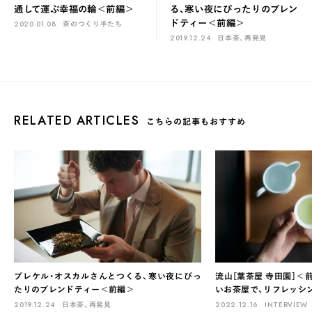
通して運ぶ幸福の輪＜前編＞
る、寒い夜にぴったりのブレン
ドティー＜前編＞
2020.01.08
茶のつくり手たち
2019.12.24
日本茶、再発見
RELATED ARTICLES
こちらの記事もおすすめ
ブレケル・オスカルさんとつくる、寒い夜にぴっ
流山［葉茶屋 寺田園］＜
たりのブレンドティー＜前編＞
いお茶屋で、リフレッシ
2019.12.24
日本茶、再発見
2022.12.16
INTERVIEW