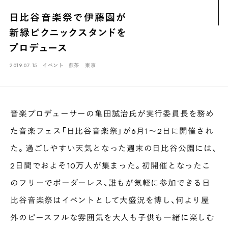
煎茶
萎凋茶
発酵茶
ほうじ茶
紅茶
玄米茶
日比谷音楽祭で伊藤園が
ブレンドティー
釜炒り茶
番茶
台湾茶
抹茶
新緑ピクニックスタンドを
ハーブティー
白葉茶
玉露
茎茶
碾茶
中国茶
粉茶
プロデュース
白茶
烏龍茶
ミルクティー
かぶせ茶
茶外茶
ダージリン
2019.07.15
イベント
煎茶
東京
場所でさがす
長野
埼玉
大阪
千葉
静岡
東京
滋賀
北海道
音楽プロデューサーの亀田誠治氏が実行委員長を務め
新潟
神奈川
群馬
茨城
栃木
熊本
島根
福岡
た音楽フェス「日比谷音楽祭」が6月1〜2日に開催され
岐阜
愛知
三重
鹿児島
長崎
京都
山梨
石川
た。過ごしやすい天気となった週末の日比谷公園には、
2日間でおよそ10万人が集まった。初開催となったこ
香川
岡山
広島
のフリーでボーダーレス、誰もが気軽に参加できる日
比谷音楽祭はイベントとして大盛況を博し、何より屋
外のピースフルな雰囲気を大人も子供も一緒に楽しむ