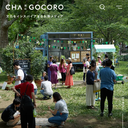
FLAME
TOOL
ワードでさがす
カテゴリでさがす
INTERVIEW
CHAGOCORO TALK
イベント
日本茶、再発見
茶と器
茶と食
茶のつくり手たち
Ocha SURU? Lab.
PAUSE & INSPIRE
ファーストプレイスで、お茶を
COLUMN
SCROLL
COLOURS BY CHAGOCORO
お茶でさがす