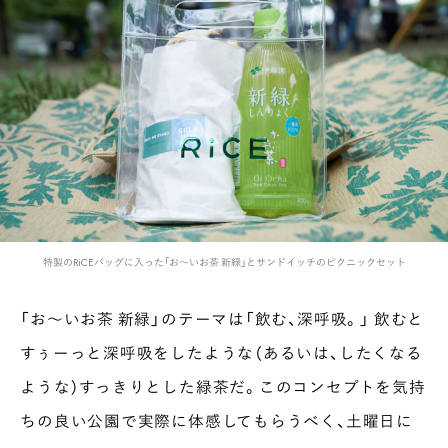
INTERVIEW
Ocha SURU? Lab.
PAUSE & INSPIRE
ファーストプレイスで、お茶を
COLUMN
特製のRiCEバッグに入った「お〜いお茶 新緑」とサンドイッチのピクニックセット
COLOURS BY CHAGOCORO
「お〜いお茶 新緑」のテーマは「飲む、深呼吸。」 飲むと
すぅーっと深呼吸をしたような（あるいは、したくなる
ような）すっきりとした緑茶だ。このコンセプトを気持
ちの良い公園で実際に体感してもらうべく、土曜日に