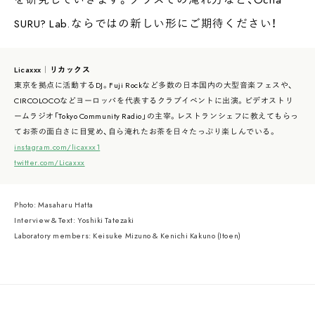
SURU? Lab.ならではの新しい形にご期待ください！
Licaxxx｜リカックス
東京を拠点に活動するDJ。Fuji Rockなど多数の日本国内の大型音楽フェスや、
CIRCOLOCOなどヨーロッパを代表するクラブイベントに出演。ビデオストリ
ームラジオ「Tokyo Community Radio」の主宰。レストランシェフに教えてもらっ
てお茶の面白さに目覚め、自ら淹れたお茶を日々たっぷり楽しんでいる。
instagram.com/licaxxx1
twitter.com/Licaxxx
Photo: Masaharu Hatta
Interview & Text: Yoshiki Tatezaki
Laboratory members: Keisuke Mizuno & Kenichi Kakuno (Itoen)