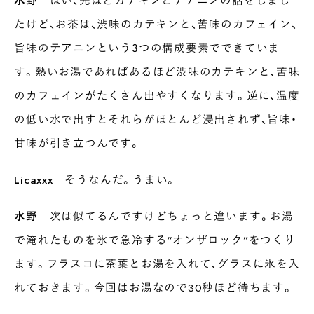
たけど、お茶は、渋味のカテキンと、苦味のカフェイン、
旨味のテアニンという３つの構成要素でできていま
INTERVIEW
す。熱いお湯であればあるほど渋味のカテキンと、苦味
Ocha SURU? Lab.
のカフェインがたくさん出やすくなります。逆に、温度
PAUSE & INSPIRE
の低い水で出すとそれらがほとんど浸出されず、旨味・
ファーストプレイスで、お茶を
甘味が引き立つんです。
COLUMN
COLOURS BY CHAGOCORO
Licaxxx
そうなんだ。うまい。
水野
次は似てるんですけどちょっと違います。お湯
で淹れたものを氷で急冷する“オンザロック”をつくり
ます。フラスコに茶葉とお湯を入れて、グラスに氷を入
れておきます。今回はお湯なので30秒ほど待ちます。