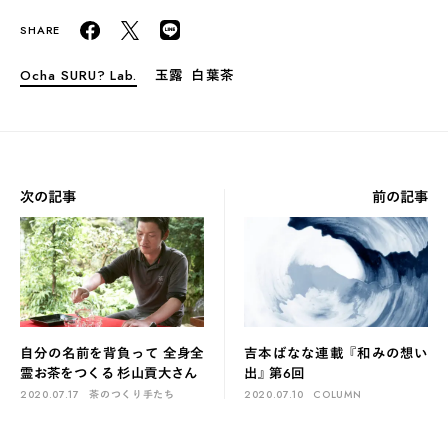
Ocha SURU? Lab.
玉露
白葉茶
次の記事
前の記事
自分の名前を背負って 全身全
吉本ばなな連載 『和みの想い
霊お茶をつくる 杉山貢大さん
出』 第6回
2020.07.17
茶のつくり手たち
2020.07.10
COLUMN