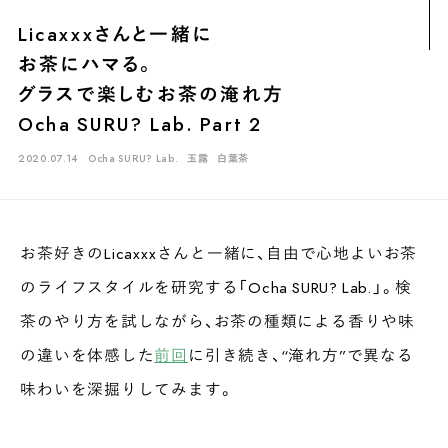
煎茶
萎凋茶
発酵茶
ほうじ茶
紅茶
玄米茶
Licaxxxさんと一緒に
ブレンドティー
釜炒り茶
番茶
台湾茶
抹茶
お茶にハマる。
ハーブティー
白葉茶
玉露
茎茶
碾茶
中国茶
粉茶
グラスで楽しむお茶の淹れ方
Ocha SURU? Lab. Part 2
白茶
烏龍茶
ミルクティー
かぶせ茶
茶外茶
ダージリン
2020.07.14
Ocha SURU? Lab.
玉露
白葉茶
場所でさがす
長野
埼玉
大阪
千葉
静岡
東京
滋賀
北海道
新潟
神奈川
群馬
茨城
栃木
熊本
島根
福岡
お茶好きのLicaxxxさんと一緒に、自由で心地よいお茶
のライフスタイルを研究する「Ocha SURU? Lab.」。検
岐阜
愛知
三重
鹿児島
長崎
京都
山梨
石川
茶のやり方を試しながら、お茶の種類による香りや味
香川
岡山
広島
の違いを体感した
前回
に引き続き、“淹れ方”で異なる
味わいを深掘りしてみます。