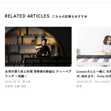
RELATED ARTICLES
こちらの記事もおすすめ
お茶が繋ぐ命と料理 茶禅華の静謐な ティーペア
Licaxxxさんと一緒に
リング ＜前編＞
ボ、始めます。 Ocha SURU?
2020.03.31
茶と食
2020.07.07
Ocha SURU? 
台湾茶
玉露
東京
煎茶