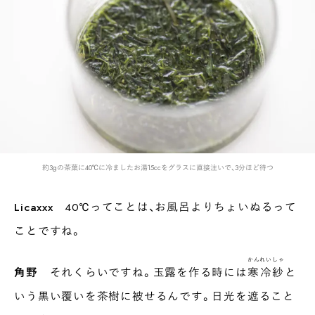
約3gの茶葉に40℃に冷ましたお湯15ccをグラスに直接注いで、3分ほど待つ
Licaxxx
40℃ってことは、お風呂よりちょいぬるって
ことですね。
かんれいしゃ
角野
それくらいですね。玉露を作る時には
寒冷紗
と
いう黒い覆いを茶樹に被せるんです。日光を遮ること