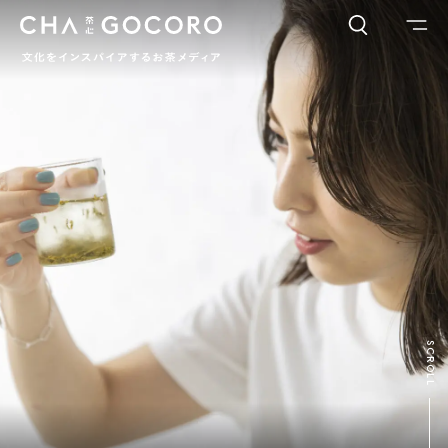
FLAME
TOOL
ワードでさがす
カテゴリでさがす
INTERVIEW
CHAGOCORO TALK
イベント
日本茶、再発見
茶と器
茶と食
茶のつくり手たち
Ocha SURU? Lab.
PAUSE & INSPIRE
ファーストプレイスで、お茶を
COLUMN
SCROLL
COLOURS BY CHAGOCORO
お茶でさがす