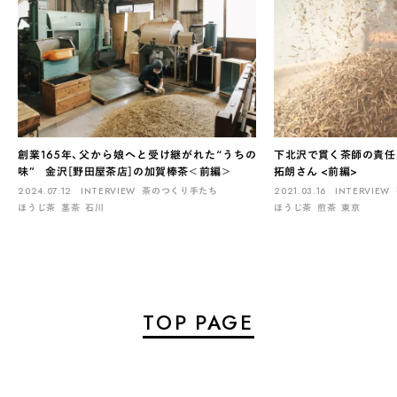
創業165年、父から娘へと受け継がれた“うちの
下北沢で貫く茶師の責任
味” 金沢［野田屋茶店］の加賀棒茶＜前編＞
拓朗さん <前編>
2024.07.12
INTERVIEW
茶のつくり手たち
2021.03.16
INTERVIEW
ほうじ茶
茎茶
石川
ほうじ茶
煎茶
東京
TOP PAGE