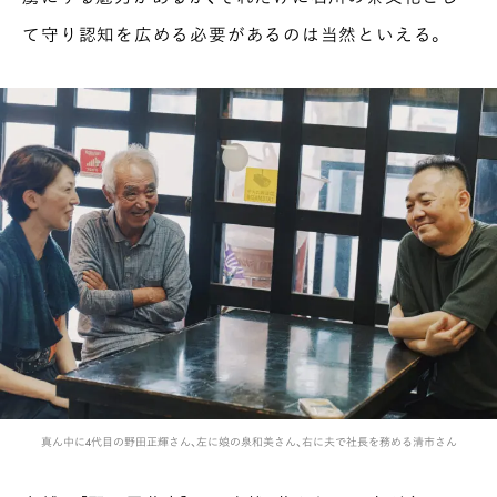
て守り認知を広める必要があるのは当然といえる。
真ん中に4代目の野田正輝さん、左に娘の泉和美さん、右に夫で社長を務める清市さん