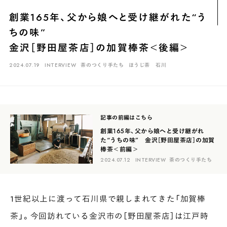
煎茶
萎凋茶
発酵茶
ほうじ茶
紅茶
玄米茶
創業165年、父から娘へと受け継がれた“う
ブレンドティー
釜炒り茶
番茶
台湾茶
抹茶
ちの味”
ハーブティー
白葉茶
玉露
茎茶
碾茶
中国茶
粉茶
金沢［野田屋茶店］の加賀棒茶＜後編＞
白茶
烏龍茶
ミルクティー
かぶせ茶
茶外茶
ダージリン
2024.07.19
INTERVIEW
茶のつくり手たち
ほうじ茶
石川
場所でさがす
長野
埼玉
大阪
千葉
静岡
東京
滋賀
北海道
記事の前編はこちら
新潟
神奈川
群馬
茨城
栃木
熊本
島根
福岡
創業165年、父から娘へと受け継がれ
た“うちの味” 金沢［野田屋茶店］の加賀
岐阜
愛知
三重
鹿児島
長崎
京都
山梨
石川
棒茶＜前編＞
2024.07.12
INTERVIEW
茶のつくり手たち
香川
岡山
広島
1世紀以上に渡って石川県で親しまれてきた「加賀棒
茶」。今回訪れている金沢市の［野田屋茶店］は江戸時