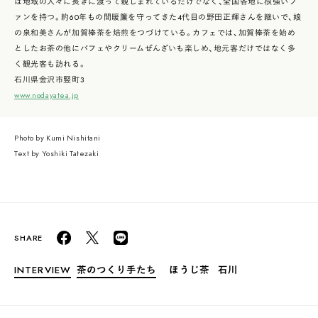
は地域の人々に長きに渡って親しまれているだけでなく、全国各地に根強いフ
ァンを持つ。約60年もの間暖簾を守ってきた4代目の野田正輝さんを継いで、娘
の泉和美さんが加賀棒茶を焙煎をつづけている。カフェでは、加賀棒茶を始め
としたお茶の他にパフェやクリームぜんざいも楽しめ、地元客だけではなく多
く観光客も訪れる。
石川県金沢市竪町3
www.nodayatea.jp
Photo by Kumi Nishitani
Text by Yoshiki Tatezaki
INTERVIEW
茶のつくり手たち
ほうじ茶
石川