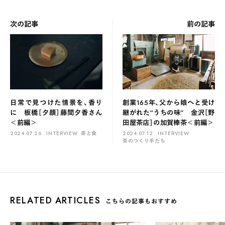
次の記事
前の記事
日常で見つけた情景を、香り
創業165年、父から娘へと受け
に 板橋［夕顔］藤間夕香さん
継がれた“うちの味” 金沢［野
＜前編＞
田屋茶店］の加賀棒茶＜前編＞
2024.07.26
INTERVIEW
茶と食
2024.07.12
INTERVIEW
茶のつくり手たち
RELATED ARTICLES
こちらの記事もおすすめ