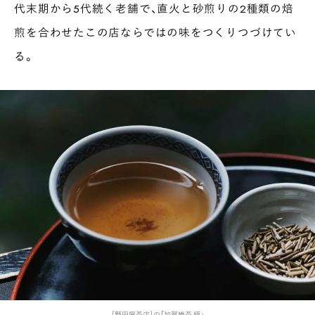
代末期から5代続く老舗で、直火と砂煎りの2種類の焙
煎を合わせたこの店ならではの味をつくりつづけてい
る。
［野田屋茶店］の「加賀棒茶 極」