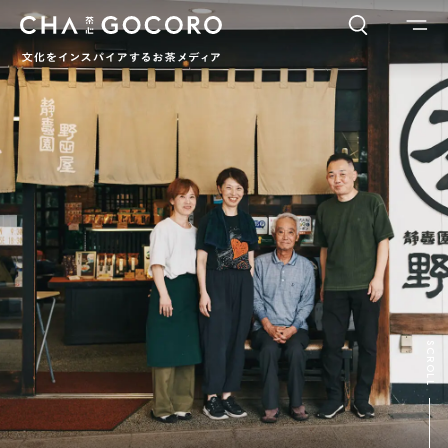
FLAME
TOOL
ワードでさがす
カテゴリでさがす
INTERVIEW
CHAGOCORO TALK
イベント
日本茶、再発見
茶と器
茶と食
茶のつくり手たち
Ocha SURU? Lab.
PAUSE & INSPIRE
ファーストプレイスで、お茶を
COLUMN
SCROLL
COLOURS BY CHAGOCORO
お茶でさがす