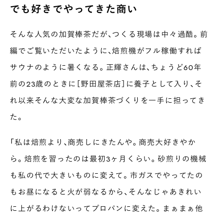
でも好きでやってきた商い
そんな人気の加賀棒茶だが、つくる現場は中々過酷。前
編でご覧いただいたように、焙煎機がフル稼働すれば
サウナのように暑くなる。正輝さんは、ちょうど60年
前の23歳のときに［野田屋茶店］に養子として入り、そ
れ以来そんな大変な加賀棒茶づくりを一手に担ってき
た。
INTERVIEW
Ocha SURU? Lab.
「私は焙煎より、商売しにきたんや。商売大好きやか
PAUSE & INSPIRE
ら。焙煎を習ったのは最初3ヶ月くらい。砂煎りの機械
ファーストプレイスで、お茶を
も私の代で大きいものに変えて。市ガスでやってたの
COLUMN
もお昼になると火が弱なるから、そんなじゃあきれい
COLOURS BY CHAGOCORO
に上がるわけないってプロパンに変えた。まぁまぁ他