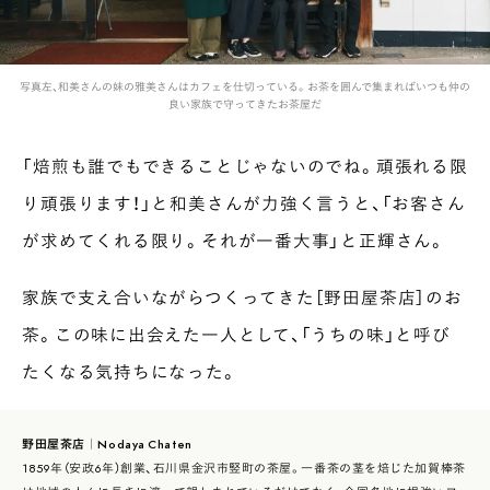
写真左、和美さんの妹の雅美さんはカフェを仕切っている。お茶を囲んで集まればいつも仲の
良い家族で守ってきたお茶屋だ
「焙煎も誰でもできることじゃないのでね。頑張れる限
り頑張ります！」と和美さんが力強く言うと、「お客さん
が求めてくれる限り。それが一番大事」と正輝さん。
家族で支え合いながらつくってきた［野田屋茶店］のお
茶。この味に出会えた一人として、「うちの味」と呼び
たくなる気持ちになった。
野田屋茶店｜Nodaya Chaten
1859年（安政6年）創業、石川県金沢市竪町の茶屋。一番茶の茎を焙じた加賀棒茶