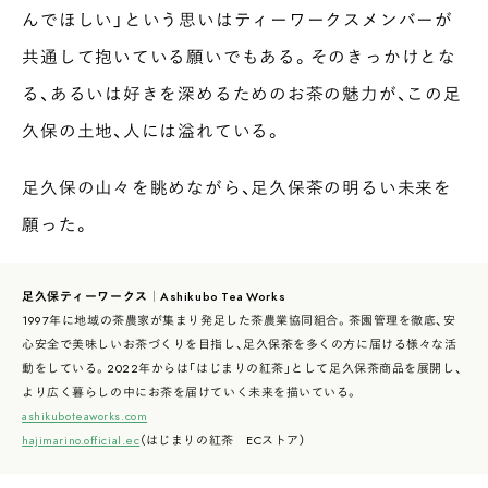
んでほしい」という思いはティーワークスメンバーが
共通して抱いている願いでもある。そのきっかけとな
る、あるいは好きを深めるためのお茶の魅力が、この足
久保の土地、人には溢れている。
足久保の山々を眺めながら、足久保茶の明るい未来を
願った。
足久保ティーワークス｜Ashikubo Tea Works
1997年に地域の茶農家が集まり発足した茶農業協同組合。茶園管理を徹底、安
心安全で美味しいお茶づくりを目指し、足久保茶を多くの方に届ける様々な活
動をしている。2022年からは「はじまりの紅茶」として足久保茶商品を展開し、
より広く暮らしの中にお茶を届けていく未来を描いている。
ashikuboteaworks.com
hajimarino.official.ec
（はじまりの紅茶 ECストア）