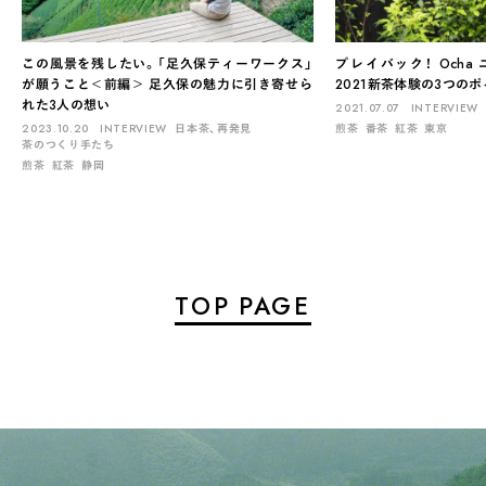
この風景を残したい。「足久保ティーワークス」
プレイバック！ Och
が願うこと＜前編＞ 足久保の魅力に引き寄せら
2021新茶体験の3つの
れた3人の想い
2021.07.07
INTERVIEW
2023.10.20
INTERVIEW
日本茶、再発見
煎茶
番茶
紅茶
東京
茶のつくり手たち
煎茶
紅茶
静岡
TOP PAGE