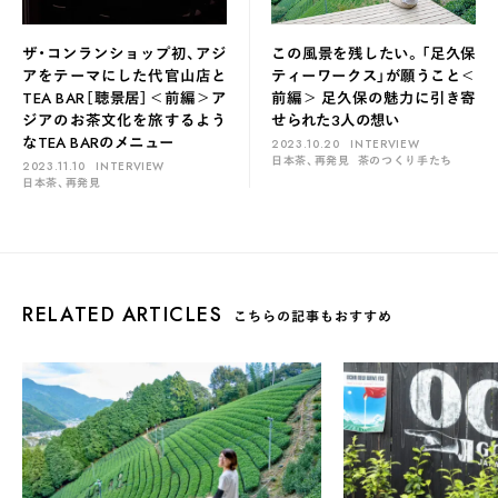
ザ・コンランショップ初、アジ
この風景を残したい。「足久保
アをテーマにした代官山店と
ティーワークス」が願うこと＜
TEA BAR［聴景居］＜前編＞ア
前編＞ 足久保の魅力に引き寄
ジアのお茶文化を旅するよう
せられた3人の想い
なTEA BARのメニュー
2023.10.20
INTERVIEW
日本茶、再発見
茶のつくり手たち
2023.11.10
INTERVIEW
日本茶、再発見
RELATED ARTICLES
こちらの記事もおすすめ