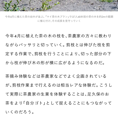
今年4月に植えた茶の幼木が並ぶ。「マイ茶の木プラン」では1人40本弱の茶の木を約2mの範囲
に植え付け、その成長を見守っていく
今年4月に植えた茶の木の枝を、茶農家の方々に教わり
ながらバッサリと切っていく。剪枝とは伸びた枝を剪
定する作業で、剪枝を行うことにより、切った部分の下
から枝が伸び木の形が横に広がるようになるのだ。
茶摘み体験などは茶農家などでよく企画されている
が、剪枝作業まで行えるのは相当レアな体験だ。こうし
て実際に茶農家の生業を体験することは、足久保のお
茶をより「自分ゴト」として捉えることにもつながって
いくのだろう。