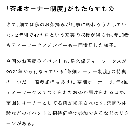
「茶畑オーナー制度」がもたらすもの
さて、畑では秋のお茶摘みが無事に終わろうとしてい
た。2時間で47キロという充実の収穫が得られ、参加者
もティーワークスメンバーも一同満足した様子。
今回のお茶摘みイベントも、足久保ティーワークスが
INTERVIEW
2021年から行なっている「茶畑オーナー制度」の特典
Ocha SURU? Lab.
の一つだ（一般参加枠もあり）。茶畑オーナーは、年4回
PAUSE & INSPIRE
ティーワークスでつくられたお茶が届けられるほか、
ファーストプレイスで、お茶を
茶園にオーナーとして名前が掲示されたり、茶摘み体
COLUMN
COLOURS BY CHAGOCORO
験などのイベントに招待価格で参加できるなどのリタ
ーンがある。