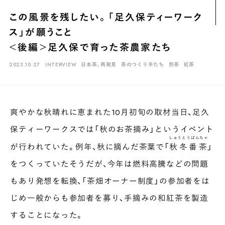
煎茶
萎凋茶
発酵茶
ほうじ茶
紅茶
玄米茶
この風景を残したい。「足久保ティーワーク
ブレンドティー
釜炒り茶
番茶
台湾茶
抹茶
ス」が願うこと
ハーブティー
白葉茶
玉露
茎茶
碾茶
中国茶
粉茶
＜後編＞足久保で育った茶農家たち
白茶
烏龍茶
ミルクティー
かぶせ茶
茶外茶
ダージリン
2023.10.27
INTERVIEW
日本茶、再発見
茶のつくり手たち
煎茶
紅茶
場所でさがす
長野
埼玉
大阪
千葉
静岡
東京
滋賀
北海道
爽やかな秋晴れに恵まれた10月初旬の取材当日、足久
新潟
神奈川
群馬
茨城
栃木
熊本
島根
福岡
保ティーワークスでは「秋のお茶摘み」というイベント
しゅうとうばんちゃ
岐阜
愛知
三重
鹿児島
長崎
京都
山梨
石川
が行われていた。例年、秋に摘んだ茶葉で「
秋冬番茶
」
をつくっていたそうだが、今年は燃料高騰などの問題
香川
岡山
広島
もあり発想を転換、「茶畑オーナー制度」の参加者をは
じめ一般からも参加者を募り、手摘みの和紅茶を製造
することになった。