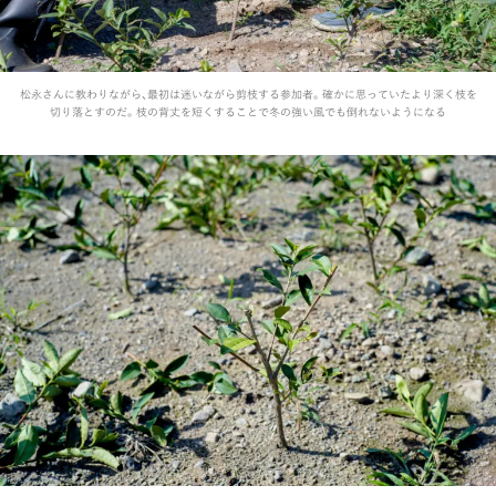
松永さんに教わりながら、最初は迷いながら剪枝する参加者。確かに思っていたより深く枝を
切り落とすのだ。枝の背丈を短くすることで冬の強い風でも倒れないようになる