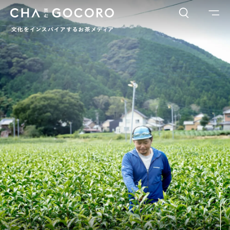
FLAME
TOOL
ワードでさがす
カテゴリでさがす
INTERVIEW
CHAGOCORO TALK
イベント
日本茶、再発見
茶と器
茶と食
茶のつくり手たち
Ocha SURU? Lab.
PAUSE & INSPIRE
ファーストプレイスで、お茶を
COLUMN
SCROLL
COLOURS BY CHAGOCORO
お茶でさがす