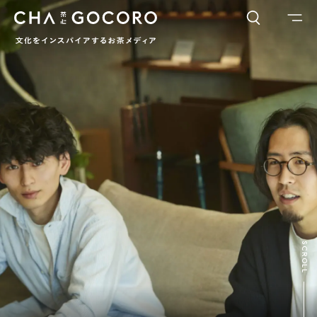
FLAME
TOOL
ワードでさがす
カテゴリでさがす
INTERVIEW
CHAGOCORO TALK
イベント
日本茶、再発見
茶と器
茶と食
茶のつくり手たち
Ocha SURU? Lab.
PAUSE & INSPIRE
ファーストプレイスで、お茶を
COLUMN
SCROLL
COLOURS BY CHAGOCORO
お茶でさがす