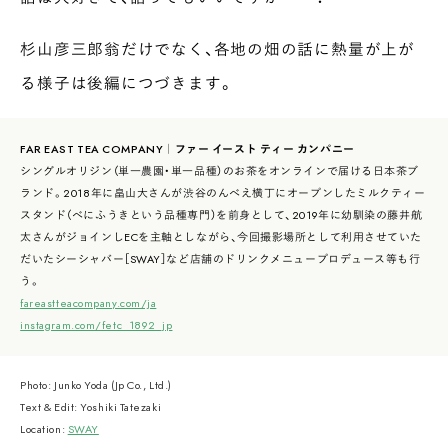
杉山彦三郎翁だけでなく、各地の畑の話に熱量が上が
る様子は後編につづきます。
FAR EAST TEA COMPANY｜ファー イースト ティー カンパニー
シングルオリジン（単一農園・単一品種）のお茶をオンラインで届ける日本茶ブ
ランド。2018年に畠山大さんが渋谷のんべえ横丁にオープンしたミルクティー
スタンド（べにふうきという品種専門）を前身として、2019年に幼馴染の藤井航
太さんがジョインしECを主軸としながら、今回撮影場所として利用させていた
だいたシーシャバー［SWAY］など店舗のドリンクメニュープロデュース等も行
う。
fareastteacompany.com/ja
instagram.com/fetc_1892_jp
Photo: Junko Yoda (Jp Co., Ltd.)
Text & Edit: Yoshiki Tatezaki
Location:
SWAY