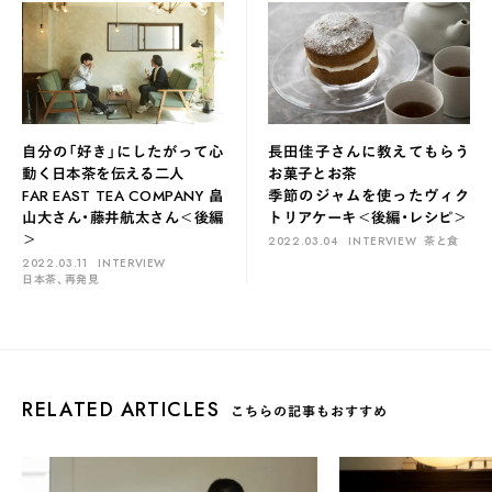
自分の「好き」にしたがって心
長田佳子さんに教えてもらう
動く日本茶を伝える二人
お菓子とお茶
FAR EAST TEA COMPANY 畠
季節のジャムを使ったヴィク
山大さん・藤井航太さん＜後編
トリアケーキ＜後編・レシピ＞
＞
2022.03.04
INTERVIEW
茶と食
2022.03.11
INTERVIEW
日本茶、再発見
RELATED ARTICLES
こちらの記事もおすすめ