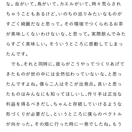
な。虫がいて、鳥がいて、カエルがいて、時々荒らされ
INTERVIEW
ちゃうこともあるけど、いのちの巡りみたいなものが
Ocha SURU? Lab.
すごく綺麗だなと思って。その環境でつくられるお茶
PAUSE & INSPIRE
が美味しくないわけないな、と思って。実際飲んでみた
ファーストプレイスで、お茶を
らすごく美味しい。そういうところに感動してしまっ
COLUMN
たんです。
COLOURS BY CHAGOCORO
でも、それと同時に、彼らがこうやってつくりあげて
きたものが世の中には全然伝わっていないな、と思っ
たんですよね。僕ら二人はそこが出発点。良いと思っ
たものはみんなにも知ってほしいし、作り手は正当な
利益を得るべきだし、ちゃんと存続していけるような
形づくりが必要だし、というところに僕らのベクトル
が向かった。その畑に行った時に一発でしたね。もう