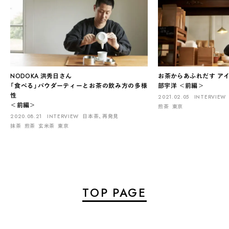
NODOKA 洪秀日さん
お茶からあふれだす アイ
「食べる」パウダーティーとお茶の飲み方の多様
部宇洋 ＜前編＞
性
2021.02.05
INTERVIEW
＜前編＞
煎茶
東京
2020.08.21
INTERVIEW
日本茶、再発見
抹茶
煎茶
玄米茶
東京
TOP PAGE