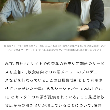
畠山大さん（左）と藤井航太さん（右）。二人とも神奈川出身の93年生まれ。大学卒業後はそれぞ
れデジタルマーケティング・広告の職に就いたが、今では日本各地の茶畑を巡っている
現在、自社 EC サイトでの茶葉の販売や定期便のサービ
スを主軸に、飲食店向けのお茶メニューのプロデュー
スなどを行なっている。この日撮影場所として利用さ
せていただいた松濤にあるシーシャバー［SWAY］でも、
FETC セレクトのお茶が提供されている。ここ最近は飲
食店からの引き合いが増えていることについて、藤井