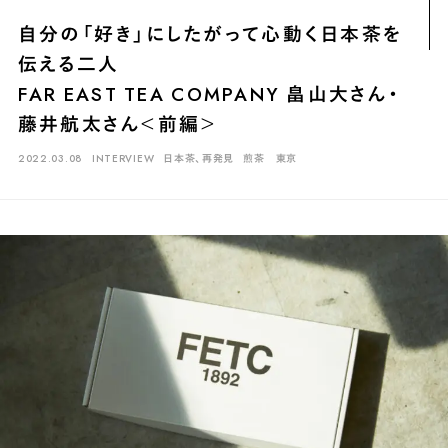
煎茶
萎凋茶
発酵茶
ほうじ茶
紅茶
玄米茶
自分の「好き」にしたがって心動く日本茶を
ブレンドティー
釜炒り茶
番茶
台湾茶
抹茶
伝える二人
ハーブティー
白葉茶
玉露
茎茶
碾茶
中国茶
粉茶
FAR EAST TEA COMPANY 畠山大さん・
藤井航太さん＜前編＞
白茶
烏龍茶
ミルクティー
かぶせ茶
茶外茶
ダージリン
2022.03.08
INTERVIEW
日本茶、再発見
煎茶
東京
場所でさがす
長野
埼玉
大阪
千葉
静岡
東京
滋賀
北海道
新潟
神奈川
群馬
茨城
栃木
熊本
島根
福岡
岐阜
愛知
三重
鹿児島
長崎
京都
山梨
石川
香川
岡山
広島