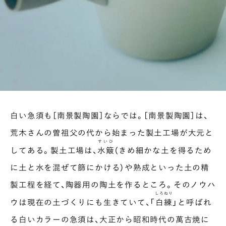
白い
急須も［南景製陶園］ならでは。［南景製陶園］は、
荒木さんの曽祖父の代から始まった製土工場が大元と
すいひ
してある。製土工場は、
水簸
（きめ細かな土を得るため
に土と水を混ぜて篩にかける）や熟成といった土の精
製工程を経て、陶器用の陶土を作るところ。そのノウハ
しろねり
ウは現在の土づくりにも生きていて、「
白練
」と呼ばれ
る白いカラーの急須は、大正から昭和時代の萬古焼に