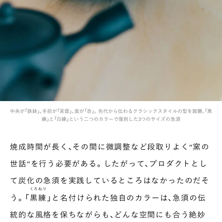
中央が「鉄鉢」、手前が「芙蓉」、奥が「杏」。先代から伝わるクラシックスタイルの型を踏襲、「黒
練」と「白練」という二つのカラーで復刻した3つのサイズの急須
焼成時間が長く、その間に微調整など段取りよく“窯の
世話”を行う必要がある。したがって、プロダクトとし
て炭化の急須を実践しているところはなかったのだそ
くろねり
う。「
黒練
」と名付けられた独自のカラーは、急須の伝
統的な風格を保ちながらも、どんな空間にも合う絶妙