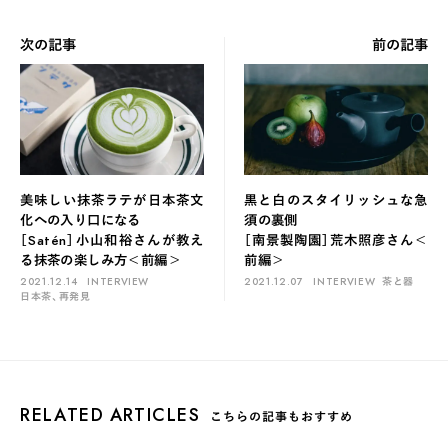
次の記事
前の記事
美味しい抹茶ラテが日本茶文
黒と白のスタイリッシュな急
化への入り口になる
須の裏側
［Satén］小山和裕さんが教え
［南景製陶園］荒木照彦さん＜
る抹茶の楽しみ方＜前編＞
前編＞
2021.12.14
INTERVIEW
2021.12.07
INTERVIEW
茶と器
日本茶、再発見
RELATED ARTICLES
こちらの記事もおすすめ