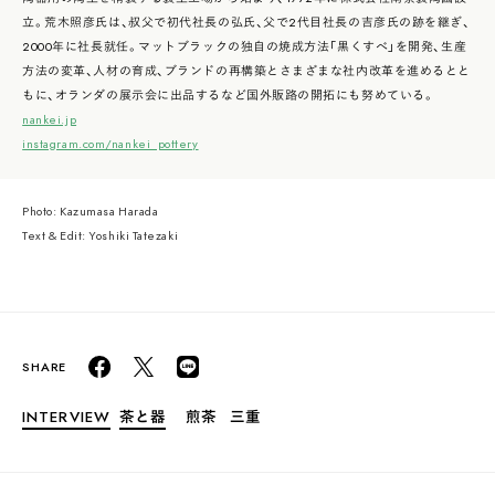
立。荒木照彦氏は、叔父で初代社長の弘氏、父で2代目社長の吉彦氏の跡を継ぎ、
2000年に社長就任。マットブラックの独自の焼成方法「黒くすべ」を開発、生産
方法の変革、人材の育成、ブランドの再構築とさまざまな社内改革を進めるとと
もに、オランダの展示会に出品するなど国外販路の開拓にも努めている。
nankei.jp
instagram.com/nankei_pottery
Photo: Kazumasa Harada
Text & Edit: Yoshiki Tatezaki
INTERVIEW
茶と器
煎茶
三重