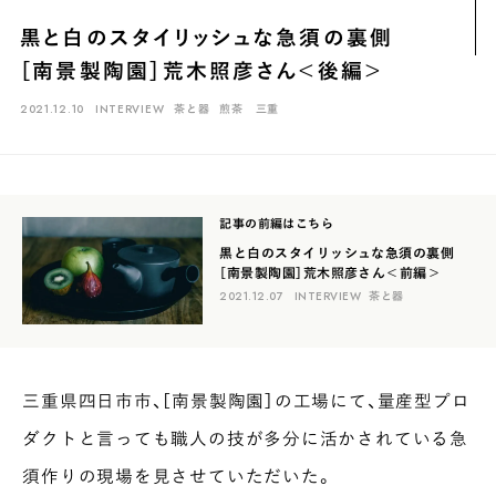
煎茶
萎凋茶
発酵茶
ほうじ茶
紅茶
玄米茶
黒と白のスタイリッシュな急須の裏側
ブレンドティー
釜炒り茶
番茶
台湾茶
抹茶
［南景製陶園］荒木照彦さん＜後編＞
ハーブティー
白葉茶
玉露
茎茶
碾茶
中国茶
粉茶
2021.12.10
INTERVIEW
茶と器
煎茶
三重
白茶
烏龍茶
ミルクティー
かぶせ茶
茶外茶
ダージリン
場所でさがす
記事の前編はこちら
長野
埼玉
大阪
千葉
静岡
東京
滋賀
北海道
黒と白のスタイリッシュな急須の裏側
［南景製陶園］荒木照彦さん＜前編＞
新潟
神奈川
群馬
茨城
栃木
熊本
島根
福岡
2021.12.07
INTERVIEW
茶と器
岐阜
愛知
三重
鹿児島
長崎
京都
山梨
石川
香川
岡山
広島
三重県四日市市、［南景製陶園］の工場にて、量産型プロ
ダクトと言っても職人の技が多分に活かされている急
須作りの現場を見させていただいた。