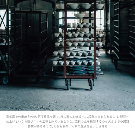
電気窯での素焼きの後、再度検品を経て、ガス窯の本焼成へ。2段階で火を入れるのは、製茶〜
仕上げというお茶づくりの工程と似ているような。原料の土を精製するのも大きさでの選別
作業があるそうで、それもお茶づくりの選別を思い出させる