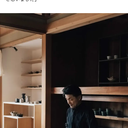
INTERVIEW
Ocha SURU? Lab.
PAUSE & INSPIRE
ファーストプレイスで、お茶を
COLUMN
COLOURS BY CHAGOCORO