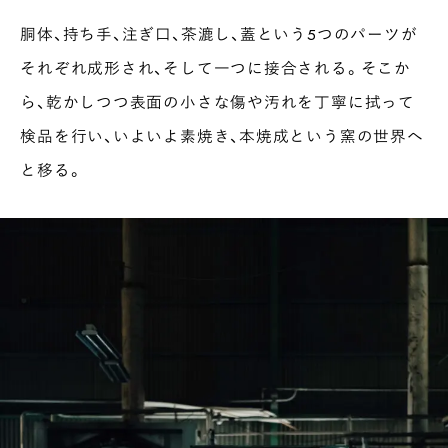
胴体、持ち手、注ぎ口、茶漉し、蓋という5つのパーツが
それぞれ成形され、そして一つに接合される。そこか
ら、乾かしつつ表面の小さな傷や汚れを丁寧に拭って
検品を行い、いよいよ素焼き、本焼成という窯の世界へ
と移る。