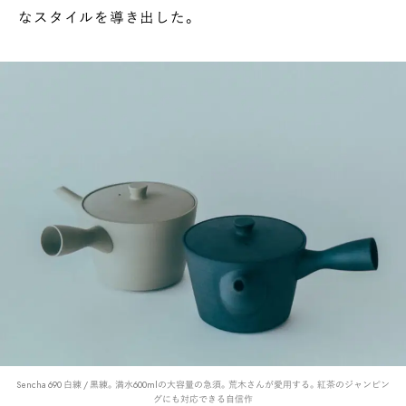
なスタイルを導き出した。
Sencha 690 白練 / 黒練。満水600mlの大容量の急須。荒木さんが愛用する。紅茶のジャンピン
グにも対応できる自信作