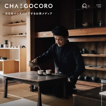
FLAME
TOOL
ワードでさがす
カテゴリでさがす
INTERVIEW
CHAGOCORO TALK
イベント
日本茶、再発見
茶と器
茶と食
茶のつくり手たち
Ocha SURU? Lab.
PAUSE & INSPIRE
ファーストプレイスで、お茶を
COLUMN
SCROLL
COLOURS BY CHAGOCORO
お茶でさがす