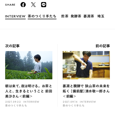
INTERVIEW
茶のつくり手たち
煎茶
発酵茶
萎凋茶
埼玉
次の記事
前の記事
朝は来て、夜は明ける。 お茶と
萎凋と醗酵で 狭山茶の未来を
人と、 生きるということ 前田
拓く ［備前屋］清水敬一郎さん
美沙さん＜前編＞
＜前編＞
2021.09.22
INTERVIEW
2021.09.14
INTERVIEW
茶のつくり手たち
茶のつくり手たち