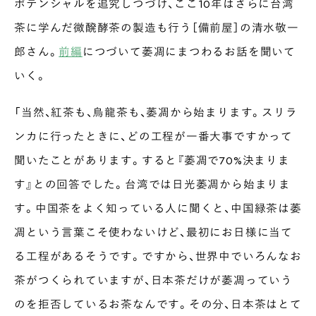
ポテンシャルを追究しつづけ、ここ10年はさらに台湾
茶に学んだ微醗酵茶の製造も行う［備前屋］の清水敬一
郎さん。
前編
につづいて萎凋にまつわるお話を聞いて
いく。
「当然、紅茶も、烏龍茶も、萎凋から始まります。スリラ
ンカに行ったときに、どの工程が一番大事ですかって
聞いたことがあります。すると『萎凋で70%決まりま
す』との回答でした。台湾では日光萎凋から始まりま
す。中国茶をよく知っている人に聞くと、中国緑茶は萎
凋という言葉こそ使わないけど、最初にお日様に当て
る工程があるそうです。ですから、世界中でいろんなお
茶がつくられていますが、日本茶だけが萎凋っていう
のを拒否しているお茶なんです。その分、日本茶はとて