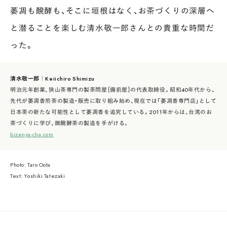
萎凋も醗酵も、そこに垣根はなく、お茶づくりの深層へ
と潜ることを楽しむ清水敬一郎さんとの貴重な時間だ
った。
清水敬一郎｜Keiichiro Shimizu
明治元年創業、狭山茶専門の製茶問屋［備前屋］の代表取締役。昭和40年代から、
先代が萎凋香煎茶の製造・販売に取り組み始め、現在では「萎凋香専門店」として
日本茶の新たな可能性として萎凋香を追究している。2011年からは、台湾のお
茶づくりに学び、微醗酵茶の製造を手がける。
bizenya-cha.com
Photo: Taro Oota
Text: Yoshiki Tatezaki