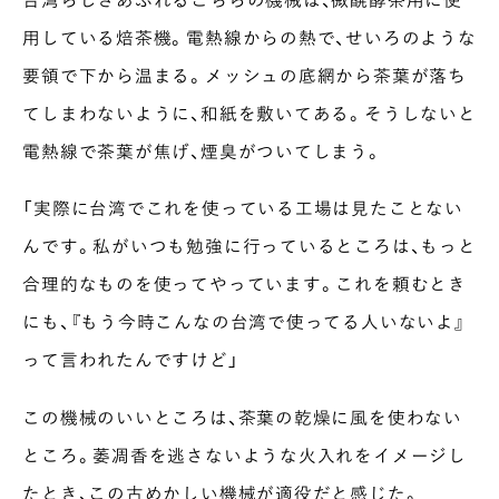
用している焙茶機。電熱線からの熱で、せいろのような
要領で下から温まる。メッシュの底網から茶葉が落ち
てしまわないように、和紙を敷いてある。そうしないと
INTERVIEW
Ocha SURU? Lab.
電熱線で茶葉が焦げ、煙臭がついてしまう。
PAUSE & INSPIRE
「実際に台湾でこれを使っている工場は見たことない
ファーストプレイスで、お茶を
COLUMN
んです。私がいつも勉強に行っているところは、もっと
COLOURS BY CHAGOCORO
合理的なものを使ってやっています。これを頼むとき
にも、『もう今時こんなの台湾で使ってる人いないよ』
って言われたんですけど」
この機械のいいところは、茶葉の乾燥に風を使わない
ところ。萎凋香を逃さないような火入れをイメージし
たとき、この古めかしい機械が適役だと感じた。