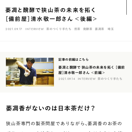
煎茶
萎凋茶
発酵茶
ほうじ茶
紅茶
玄米茶
萎凋と醗酵で狭山茶の未来を拓く
ブレンドティー
釜炒り茶
番茶
台湾茶
抹茶
［備前屋］清水敬一郎さん ＜後編＞
ハーブティー
白葉茶
玉露
茎茶
碾茶
中国茶
粉茶
2021.09.17
INTERVIEW
茶のつくり手たち
煎茶
発酵茶
萎凋茶
埼玉
白茶
烏龍茶
ミルクティー
かぶせ茶
茶外茶
ダージリン
場所でさがす
記事の前編はこちら
長野
埼玉
大阪
千葉
静岡
東京
滋賀
北海道
萎凋と醗酵で 狭山茶の未来を拓く ［備前
屋］清水敬一郎さん ＜前編＞
新潟
神奈川
群馬
茨城
栃木
熊本
島根
福岡
2021.09.14
INTERVIEW
茶のつくり手たち
岐阜
愛知
三重
鹿児島
長崎
京都
山梨
石川
香川
岡山
広島
萎凋香がないのは日本茶だけ？
狭山茶専門の製茶問屋でありながら、萎凋香のお茶の