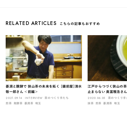
RELATED ARTICLES
こちらの記事もおすすめ
萎凋と醗酵で 狭山茶の未来を拓く ［備前屋］清水
江戸からつづく狭山の茶
敬一郎さん ＜前編＞
止まらない 奥富雅浩さん
2021.09.14
INTERVIEW
茶のつくり手たち
2020.06.05
茶のつくり手
煎茶
発酵茶
萎凋茶
埼玉
抹茶
煎茶
萎凋茶
埼玉