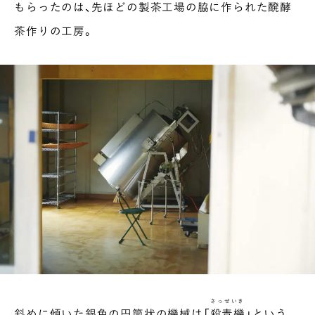
もらったのは、先ほどの製茶工場の脇に作られた醗酵
茶作りの工房。
さっせいき
斜めに傾いた銀色の円筒状の機械は「
殺青機
」という、