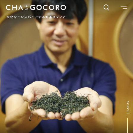
FLAME
TOOL
ワードでさがす
カテゴリでさがす
INTERVIEW
CHAGOCORO TALK
イベント
日本茶、再発見
茶と器
茶と食
茶のつくり手たち
Ocha SURU? Lab.
PAUSE & INSPIRE
ファーストプレイスで、お茶を
COLUMN
SCROLL
COLOURS BY CHAGOCORO
お茶でさがす