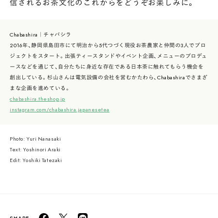
信されるお茶文化のこれからをどうぞお楽しみに。
Chabashira｜チャバシラ
2016年、静岡県島田市にて明治から5代つづく現役お茶農家と仲間の3人でプロ
ジェクトをスタート。出張ティースタンドやイベント企画、メニューのプロデュ
ースなどを通じて、自分たちに身近な存在である日本茶に触れてもらう機会を
創出している。杉山さんは電気設備の会社を営むかたわら、Chabashiraでさまざ
まな企画を進めている。
chabashira.theshop.jp
instagram.com/chabashira.japanesetea
Photo: Yuri Nanasaki
Text: Yoshinori Araki
Edit: Yoshiki Tatezaki