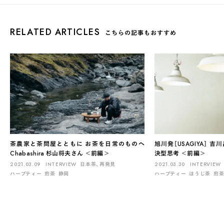
RELATED ARTICLES
こちらの記事もおすすめ
茶農家と茶問屋とともに お茶を日常のものへ
旭川発［USAGIYA］ 
Chabashira 杉山将夫さん ＜前編＞
決型思考 ＜前編＞
2021.03.09
INTERVIEW
日本茶、再発見
2021.03.30
INTERVIEW
ハーブティー
煎茶
静岡
ハーブティー
ほうじ茶
煎