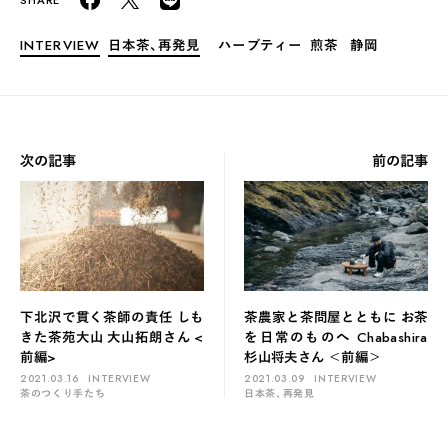
INTERVIEW
日本茶、再発見
ハーブティー
煎茶
静岡
次の記事
前の記事
下北沢で貫く茶師の責任 しも
茶農家と茶問屋とともに お茶
きた茶苑大山 大山拓朗さん <
を日常のものへ Chabashira
前編>
杉山将夫さん ＜前編＞
2021.03.16
INTERVIEW
2021.03.09
INTERVIEW
茶のつくり手たち
日本茶、再発見