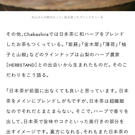
杉山さんの野点セット。桜を使ったブレンドティーを
INTERVIEW
その他、Chabashiraでは日本茶に和ハーブをブレンド
Ocha SURU? Lab.
したお茶もつくっている。「紫蘇」「金木犀」「薄荷」「柚
PAUSE & INSPIRE
ファーストプレイスで、お茶を
子と山椒」などのラインナップは山梨のハーブ農家
COLUMN
［HERBSTAND］との出会いから生まれたものだ。そのこ
COLOURS BY CHAGOCORO
だわりをこう語る。
「日本茶が前面に出なくても良いと思っています。日本
茶をメインにブレンドしがちですが、日本茶は超繊細
なのでそれだとまとまらない。そこで、ハーブで香りを
出して、日本茶で旨味やコクといった奥行きの部分を
出すイメージです。裏方になれる、それもまた日本茶の