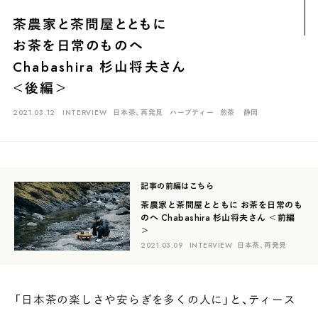
煎茶
萎凋茶
発酵茶
ほうじ茶
紅茶
玄米茶
茶農家と茶問屋とともに
ブレンドティー
釜炒り茶
番茶
台湾茶
抹茶
お茶を日常のものへ
ハーブティー
白葉茶
玉露
茎茶
碾茶
中国茶
粉茶
Chabashira 杉山将夫さん
＜後編＞
白茶
烏龍茶
ミルクティー
かぶせ茶
茶外茶
ダージリン
2021.03.12
INTERVIEW
日本茶、再発見
ハーブティー
煎茶
静岡
場所でさがす
長野
埼玉
大阪
千葉
静岡
東京
滋賀
北海道
新潟
神奈川
群馬
茨城
栃木
熊本
島根
福岡
記事の前編はこちら
岐阜
愛知
三重
鹿児島
長崎
京都
山梨
石川
茶農家と茶問屋とともに お茶を日常のも
のへ Chabashira 杉山将夫さん ＜前編
＞
香川
岡山
広島
2021.03.09
INTERVIEW
日本茶、再発見
「日本茶の楽しさや安らぎを多くの人に」と、ティース