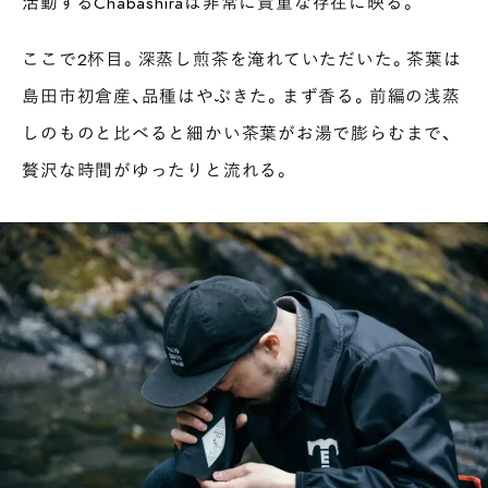
活動するChabashiraは非常に貴重な存在に映る。
ここで2杯目。深蒸し煎茶を淹れていただいた。茶葉は
島田市初倉産、品種はやぶきた。まず香る。前編の浅蒸
しのものと比べると細かい茶葉がお湯で膨らむまで、
贅沢な時間がゆったりと流れる。