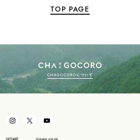
TOP PAGE
CHAGOCOROについて
HOME
itoen.co.jp