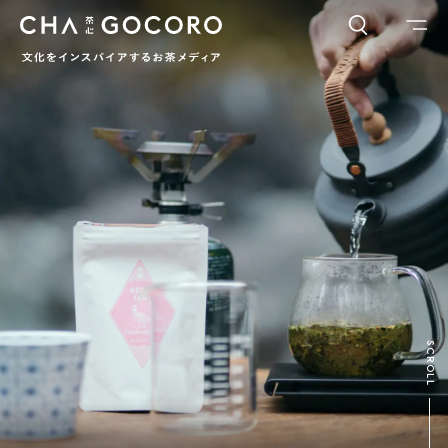
FLAME
TOOL
ワードでさがす
カテゴリでさがす
INTERVIEW
CHAGOCORO TALK
イベント
日本茶、再発見
茶と器
茶と食
茶のつくり手たち
Ocha SURU? Lab.
PAUSE & INSPIRE
ファーストプレイスで、お茶を
COLUMN
SCROLL
COLOURS BY CHAGOCORO
お茶でさがす