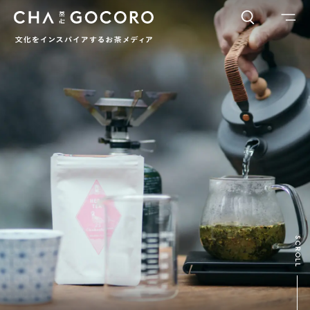
FLAME
TOOL
ワードでさがす
カテゴリでさがす
INTERVIEW
CHAGOCORO TALK
イベント
日本茶、再発見
茶と器
茶と食
茶のつくり手たち
Ocha SURU? Lab.
PAUSE & INSPIRE
ファーストプレイスで、お茶を
COLUMN
SCROLL
COLOURS BY CHAGOCORO
お茶でさがす