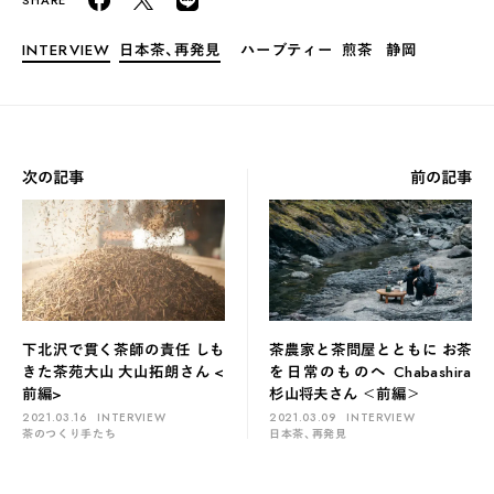
INTERVIEW
日本茶、再発見
ハーブティー
煎茶
静岡
次の記事
前の記事
下北沢で貫く茶師の責任 しも
茶農家と茶問屋とともに お茶
きた茶苑大山 大山拓朗さん <
を日常のものへ Chabashira
前編>
杉山将夫さん ＜前編＞
2021.03.16
INTERVIEW
2021.03.09
INTERVIEW
茶のつくり手たち
日本茶、再発見