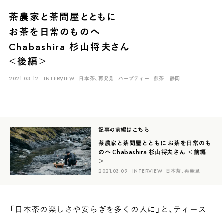
煎茶
萎凋茶
発酵茶
ほうじ茶
紅茶
玄米茶
茶農家と茶問屋とともに
ブレンドティー
釜炒り茶
番茶
台湾茶
抹茶
お茶を日常のものへ
ハーブティー
白葉茶
玉露
茎茶
碾茶
中国茶
粉茶
Chabashira 杉山将夫さん
＜後編＞
白茶
烏龍茶
ミルクティー
かぶせ茶
茶外茶
ダージリン
2021.03.12
INTERVIEW
日本茶、再発見
ハーブティー
煎茶
静岡
場所でさがす
長野
埼玉
大阪
千葉
静岡
東京
滋賀
北海道
新潟
神奈川
群馬
茨城
栃木
熊本
島根
福岡
記事の前編はこちら
岐阜
愛知
三重
鹿児島
長崎
京都
山梨
石川
茶農家と茶問屋とともに お茶を日常のも
のへ Chabashira 杉山将夫さん ＜前編
＞
香川
岡山
広島
2021.03.09
INTERVIEW
日本茶、再発見
「日本茶の楽しさや安らぎを多くの人に」と、ティース