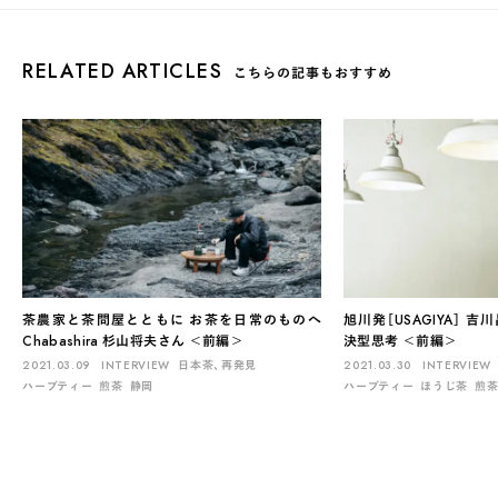
RELATED ARTICLES
こちらの記事もおすすめ
茶農家と茶問屋とともに お茶を日常のものへ
旭川発［USAGIYA］ 
Chabashira 杉山将夫さん ＜前編＞
決型思考 ＜前編＞
2021.03.09
INTERVIEW
日本茶、再発見
2021.03.30
INTERVIEW
ハーブティー
煎茶
静岡
ハーブティー
ほうじ茶
煎