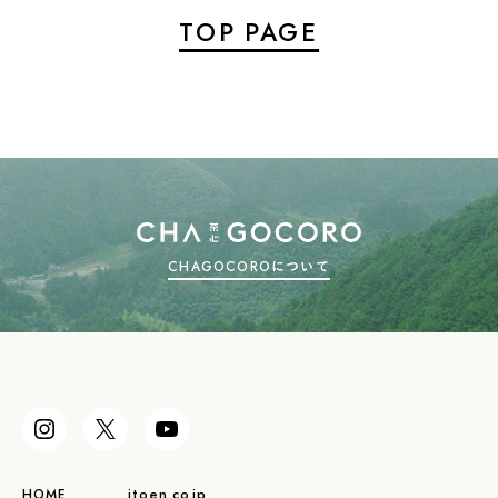
TOP PAGE
CHAGOCOROについて
HOME
itoen.co.jp