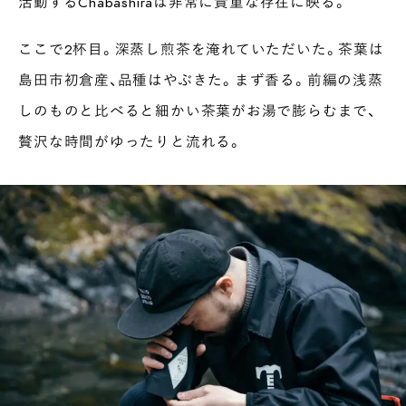
活動するChabashiraは非常に貴重な存在に映る。
ここで2杯目。深蒸し煎茶を淹れていただいた。茶葉は
島田市初倉産、品種はやぶきた。まず香る。前編の浅蒸
しのものと比べると細かい茶葉がお湯で膨らむまで、
贅沢な時間がゆったりと流れる。