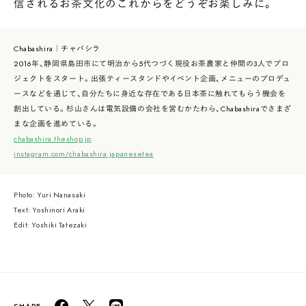
信されるお茶文化のこれからをどうぞお楽しみに。
Chabashira｜チャバシラ
2016年、静岡県島田市にて明治から5代つづく現役お茶農家と仲間の3人でプロ
ジェクトをスタート。出張ティースタンドやイベント企画、メニューのプロデュ
ースなどを通じて、自分たちに身近な存在である日本茶に触れてもらう機会を
創出している。杉山さんは電気設備の会社を営むかたわら、Chabashiraでさまざ
まな企画を進めている。
chabashira.theshop.jp
instagram.com/chabashira.japanesetea
Photo: Yuri Nanasaki
Text: Yoshinori Araki
Edit: Yoshiki Tatezaki