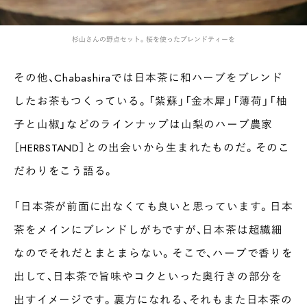
杉山さんの野点セット。桜を使ったブレンドティーを
INTERVIEW
その他、Chabashiraでは日本茶に和ハーブをブレンド
Ocha SURU? Lab.
したお茶もつくっている。「紫蘇」「金木犀」「薄荷」「柚
PAUSE & INSPIRE
ファーストプレイスで、お茶を
子と山椒」などのラインナップは山梨のハーブ農家
COLUMN
［HERBSTAND］との出会いから生まれたものだ。そのこ
COLOURS BY CHAGOCORO
だわりをこう語る。
「日本茶が前面に出なくても良いと思っています。日本
茶をメインにブレンドしがちですが、日本茶は超繊細
なのでそれだとまとまらない。そこで、ハーブで香りを
出して、日本茶で旨味やコクといった奥行きの部分を
出すイメージです。裏方になれる、それもまた日本茶の