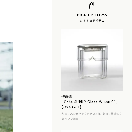
PICK UP ITEMS
おすすめアイテム
伊藤園
「Ocha SURU? Glass Kyu-su 01」
【OSGK-01】
内容：
フルセット（グラス３種、急須、茶漉し）
タイプ：
茶器