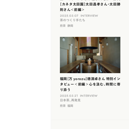
［カネタ太田園］太田昌孝さん・太田勝
則さん＜前編＞
2025.03.07
INTERVIEW
茶のつくり手たち
煎茶
静岡
福岡［万 yorozu］徳淵卓さん 特別イン
タビュー＜前編＞心を汲む、時間に寄
り添う
2025.03.21
INTERVIEW
日本茶、再発見
煎茶
福岡