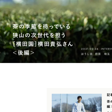
茶の季節を待っている
狭山の次世代を担う
［横田園］横田貴弘さん
2021.02.26
INTER
＜後編＞
ほうじ茶
煎茶
埼玉
記
茶
編