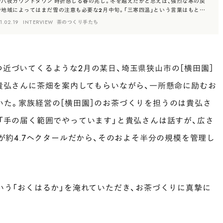
十八夜カウントダウン 時折感じる春の兆し。冬を越えたかと思えば、強烈な寒の戻
で地域によってはまだ雪の注意も必要な2月中旬。「三寒四温」という言葉はもとも
中国の冬場の周期的な寒さを表す言葉だったそうだが、日本において…
1.02.19
INTERVIEW
茶のつくり手たち
近づいてくるような2月の某日、埼玉県狭山市の［横田園］
貴弘さんに茶畑を案内してもらいながら、一所懸命に励むお
いた。家族経営の［横田園］のお茶づくりを担うのは貴弘さ
「手の届く範囲でやっています」と貴弘さんは話すが、広さ
ムが約4.7ヘクタールだから、そのおよそ半分の規模を管理し
いう「おくはるか」を淹れていただき、お茶づくりに真摯に