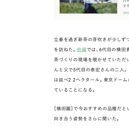
八
り
と
202
立春を過ぎ新茶の芽吹きが少しずつ
を訪ねた。
前編
では、6代目の横田
茶づくりの現場を覗かせていただ
んと父で5代目の泰宏さんの二人。
は延べ2.2ヘクタール。東京ドー
ていることになる。
［横田園］で今おすすめの品種だと
向き合う姿勢をさらに聞いた。