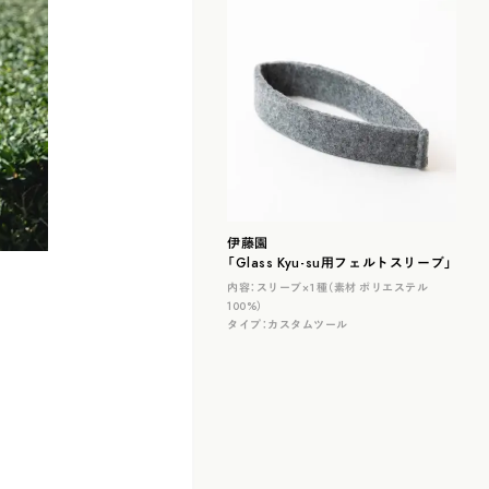
伊藤園
「Glass Kyu-su用フェルトスリーブ」
内容：
スリーブ×１種（素材 ポリエステル
100%）
タイプ：
カスタムツール