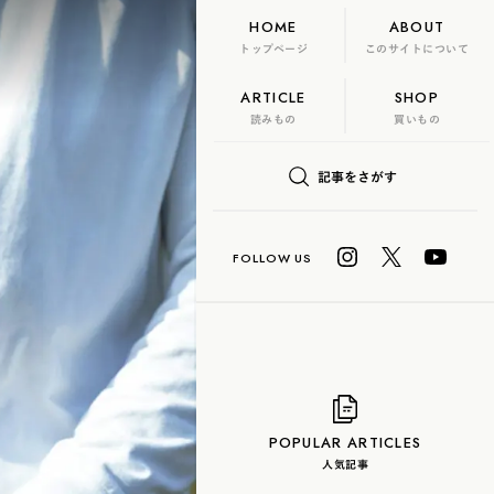
HOME
ABOUT
トップページ
このサイトについて
ARTICLE
SHOP
FLAME
TOOL
読みもの
買いもの
日本茶、再発見
記事をさがす
U? Lab.
COLUMN
玄米茶
抹茶
ハーブティー
白茶
烏龍茶
POPULAR ARTICLES
人気記事