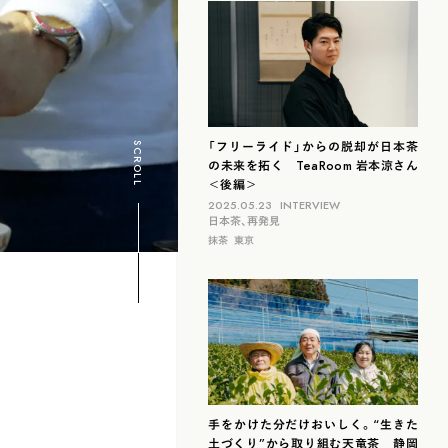
滋賀
北海道
島根
福岡
山梨
石川
「フリーライド」からの脱却が日本茶
SCROLL
の未来を拓く TeaRoom 岩本涼さん
＜後編＞
2025.05.23
INTERVIEW
日本茶、再発見
抹茶
東京
手をかけた分だけおいしく。“生きた
土づくり”から取り組む天竜茶 静岡