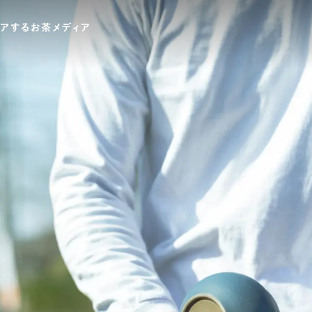
ワードでさがす
伊藤園
T-shirt
GASATANG×ITO EN
Ocha SURU? ORIGINAL
UNI
テゴリでさがす
INTERVIEW
CHAGOCORO TALK
イベント
茶と器
茶と食
茶のつくり手たち
Ocha SUR
PAUSE & INSPIRE
ファーストプレイスで、お茶を
COLOURS BY CHAGOCORO
お茶でさがす
煎茶
萎凋茶
発酵茶
ほうじ茶
紅茶
ブレンドティー
釜炒り茶
番茶
台湾茶
白葉茶
玉露
茎茶
碾茶
中国茶
粉茶
ミルクティー
かぶせ茶
茶外茶
ダージリン