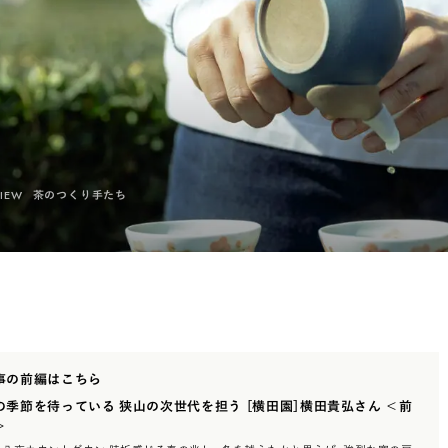
場所でさがす
長野
埼玉
大阪
千葉
静岡
東京
新潟
神奈川
群馬
茨城
栃木
熊本
岐阜
愛知
三重
鹿児島
長崎
京都
香川
岡山
広島
VIEW
茶のつくり手たち
事の前編はこちら
の季節を待っている 狭山の次世代を担う ［横田園］横田貴弘さん ＜前
＞