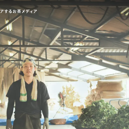
ワードでさがす
伊藤園
T-shirt
GASATANG×ITO EN
Ocha SURU? ORIGINAL
UNI
テゴリでさがす
INTERVIEW
CHAGOCORO TALK
イベント
茶と器
茶と食
茶のつくり手たち
Ocha SUR
PAUSE & INSPIRE
ファーストプレイスで、お茶を
COLOURS BY CHAGOCORO
お茶でさがす
煎茶
萎凋茶
発酵茶
ほうじ茶
紅茶
ブレンドティー
釜炒り茶
番茶
台湾茶
白葉茶
玉露
茎茶
碾茶
中国茶
粉茶
ミルクティー
かぶせ茶
茶外茶
ダージリン