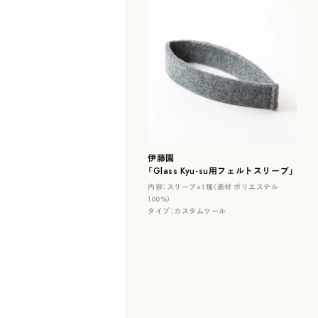
伊藤園
「Glass Kyu-su用フェルトスリーブ」
内容：
スリーブ×１種（素材 ポリエステル
100%）
タイプ：
カスタムツール