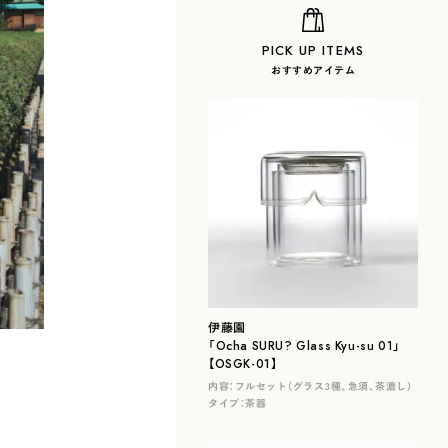
PICK UP ITEMS
おすすめアイテム
伊藤園
「Ocha SURU? Glass Kyu-su 01」
【OSGK-01】
内容：
フルセット（グラス３種、急須、茶漉し）
タイプ：
茶器