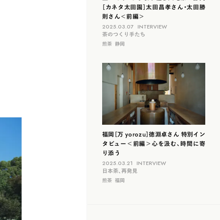
［カネタ太田園］太田昌孝さん・太田勝
則さん＜前編＞
2025.03.07
INTERVIEW
茶のつくり手たち
煎茶
静岡
福岡［万 yorozu］徳淵卓さん 特別イン
タビュー＜前編＞心を汲む、時間に寄
り添う
2025.03.21
INTERVIEW
日本茶、再発見
煎茶
福岡