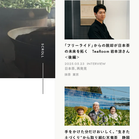
滋賀
北海道
島根
福岡
山梨
石川
「フリーライド」からの脱却が日本茶
SCROLL
の未来を拓く TeaRoom 岩本涼さん
＜後編＞
2025.05.23
INTERVIEW
日本茶、再発見
抹茶
東京
手をかけた分だけおいしく。“生きた
土づくり”から取り組む天竜茶 静岡