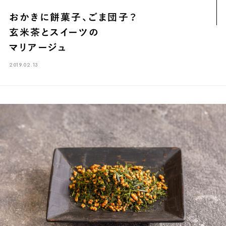
煎茶
萎凋茶
発酵茶
ほうじ茶
紅茶
玄米茶
おかきに餅菓子、ごま団子？
ブレンドティー
釜炒り茶
番茶
台湾茶
抹茶
玄米茶とスイーツの
ハーブティー
白葉茶
玉露
茎茶
碾茶
中国茶
粉茶
マリアージュ
白茶
烏龍茶
ミルクティー
かぶせ茶
茶外茶
ダージリン
2019.02.13
場所でさがす
長野
埼玉
大阪
千葉
静岡
東京
滋賀
北海道
新潟
神奈川
群馬
茨城
栃木
熊本
島根
福岡
岐阜
愛知
三重
鹿児島
長崎
京都
山梨
石川
香川
岡山
広島