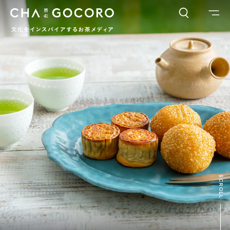
FLAME
TOOL
ワードでさがす
カテゴリでさがす
INTERVIEW
CHAGOCORO TALK
イベント
日本茶、再発見
茶と器
茶と食
茶のつくり手たち
Ocha SURU? Lab.
PAUSE & INSPIRE
ファーストプレイスで、お茶を
COLUMN
SCROLL
COLOURS BY CHAGOCORO
お茶でさがす