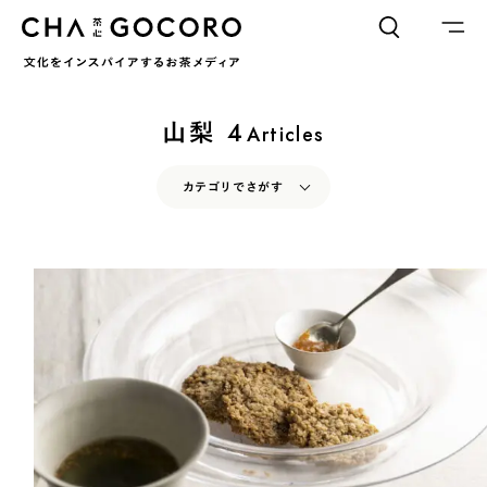
FLAME
TOOL
山梨
4
Articles
ワードでさがす
カテゴリでさがす
カテゴリでさがす
INTERVIEW
CHAGOCORO TALK
イベント
INTERVIEW
CHAGOCORO TALK
イベント
日本茶、再発見
日本茶、再発見
茶と器
茶と食
茶と器
茶と食
茶のつくり手たち
Ocha SURU? Lab.
茶のつくり手たち
Ocha SURU? Lab.
PAUSE & INSPIRE
ファーストプレイスで、お茶を
COLUMN
PAUSE & INSPIRE
ファーストプレイスで、お茶を
COLOURS BY CHAGOCORO
COLUMN
COLOURS BY CHAGOCORO
お茶でさがす