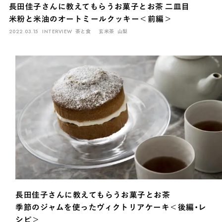
長田佳子さんに教えてもらうお菓子とお茶 二皿目
米粉と米油のオートミールクッキー＜前編＞
2022.03.15
INTERVIEW
茶と食
玄米茶
山梨
INTERVIEW
Ocha SURU? Lab.
PAUSE & INSPIRE
ファーストプレイスで、お茶を
長田佳子さんに教えてもらうお菓子とお茶
COLUMN
季節のジャムを使ったヴィクトリアケーキ＜後編・レ
COLOURS BY CHAGOCORO
シピ＞