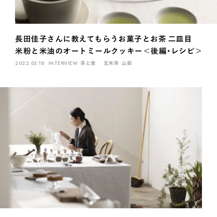
煎茶
萎凋茶
発酵茶
ほうじ茶
紅茶
玄米茶
ブレンドティー
釜炒り茶
番茶
台湾茶
抹茶
長田佳子さんに教えてもらうお菓子とお茶 二皿目
ハーブティー
白葉茶
玉露
茎茶
碾茶
中国茶
粉茶
米粉と米油のオートミールクッキー＜後編・レシピ＞
白茶
烏龍茶
ミルクティー
かぶせ茶
茶外茶
ダージリン
2022.03.18
INTERVIEW
茶と食
玄米茶
山梨
場所でさがす
長野
埼玉
大阪
千葉
静岡
東京
滋賀
北海道
新潟
神奈川
群馬
茨城
栃木
熊本
島根
福岡
岐阜
愛知
三重
鹿児島
長崎
京都
山梨
石川
香川
岡山
広島