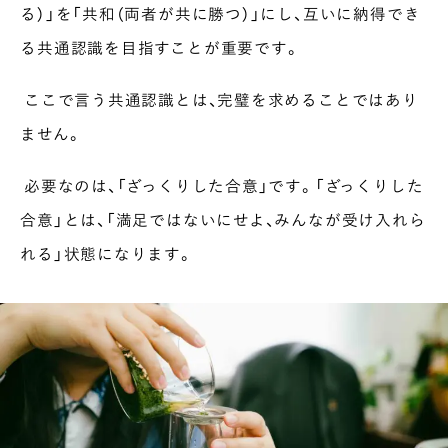
る）」を「共和（両者が共に勝つ）」にし、互いに納得でき
PAUSE & INSPIRE
る共通認識を目指すことが重要です。
ファーストプレイスで、お茶を
COLUMN
ここで言う共通認識とは、完璧を求めることではあり
COLOURS BY CHAGOCORO
ません。
必要なのは、「ざっくりした合意」です。「ざっくりした
合意」とは、「満足ではないにせよ、みんなが受け入れら
れる」状態になります。