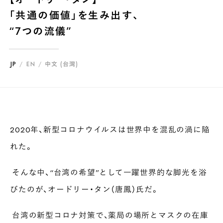
煎茶
萎凋茶
発酵茶
ほうじ茶
紅茶
玄米茶
「共通の価値」を生み出す、
ブレンドティー
釜炒り茶
番茶
台湾茶
抹茶
“7つの流儀”
ハーブティー
白葉茶
玉露
茎茶
碾茶
中国茶
粉茶
白茶
烏龍茶
ミルクティー
かぶせ茶
茶外茶
ダージリン
JP
/
EN
/
中文 (台灣)
場所でさがす
長野
埼玉
大阪
千葉
静岡
東京
滋賀
北海道
新潟
神奈川
群馬
茨城
栃木
熊本
島根
福岡
2020年、新型コロナウイルスは世界中を混乱の渦に陥
岐阜
愛知
三重
鹿児島
長崎
京都
山梨
石川
れた。
香川
岡山
広島
そんな中、“台湾の希望”として一躍世界的な脚光を浴
びたのが、オードリー・タン（唐鳳）氏だ。
台湾の新型コロナ対策で、薬局の場所とマスクの在庫