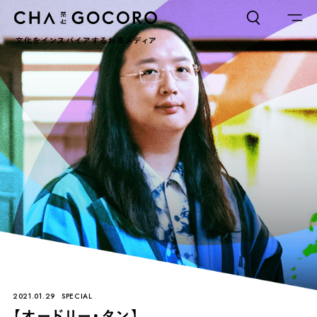
FLAME
TOOL
ワードでさがす
カテゴリでさがす
INTERVIEW
CHAGOCORO TALK
イベント
日本茶、再発見
茶と器
茶と食
茶のつくり手たち
Ocha SURU? Lab.
PAUSE & INSPIRE
ファーストプレイスで、お茶を
COLUMN
COLOURS BY CHAGOCORO
2021.01.29
SPECIAL
お茶でさがす
【オードリー・タン】