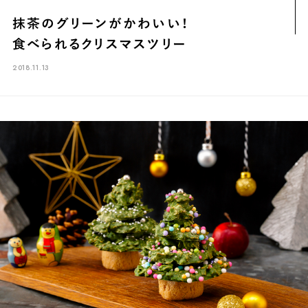
煎茶
萎凋茶
発酵茶
ほうじ茶
紅茶
玄米茶
抹茶のグリーンがかわいい！
ブレンドティー
釜炒り茶
番茶
台湾茶
抹茶
食べられるクリスマスツリー
ハーブティー
白葉茶
玉露
茎茶
碾茶
中国茶
粉茶
2018.11.13
白茶
烏龍茶
ミルクティー
かぶせ茶
茶外茶
ダージリン
場所でさがす
長野
埼玉
大阪
千葉
静岡
東京
滋賀
北海道
新潟
神奈川
群馬
茨城
栃木
熊本
島根
福岡
岐阜
愛知
三重
鹿児島
長崎
京都
山梨
石川
香川
岡山
広島