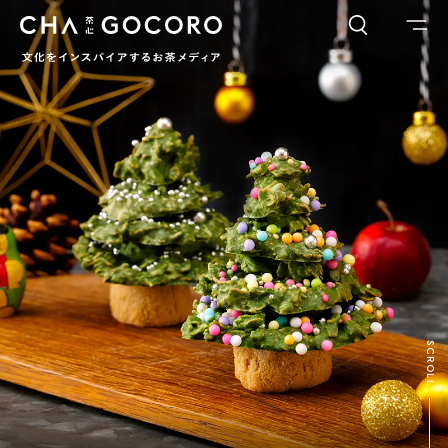
FLAME
TOOL
ワードでさがす
カテゴリでさがす
INTERVIEW
CHAGOCORO TALK
イベント
日本茶、再発見
茶と器
茶と食
茶のつくり手たち
Ocha SURU? Lab.
PAUSE & INSPIRE
ファーストプレイスで、お茶を
COLUMN
SCROLL
COLOURS BY CHAGOCORO
お茶でさがす