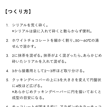
【つくり方】
シリアルを荒く砕く。
※シリアルは袋に入れて砕くと散らからず便利。
ホワイトチョコレートを細かく割り、50～60℃の湯
せんで溶かす。
INTERVIEW
Ocha SURU? Lab.
2に抹茶を混ぜる。抹茶がよく混ざったら、あらかじめ
砕いたシリアルを入れて混ぜる。
PAUSE & INSPIRE
ファーストプレイスで、お茶を
3から接着用として2～3杯ほど取り分ける。
COLUMN
クッキングペーパーの上に3を大きさを変えて円盤状
COLOURS BY CHAGOCORO
に4枚ほど広げる。
※あらかじめクッキングペーパーに円を描いておくと
成型の目安になる。
チョコレートが固まる前に、アラザンやカラーチョコ