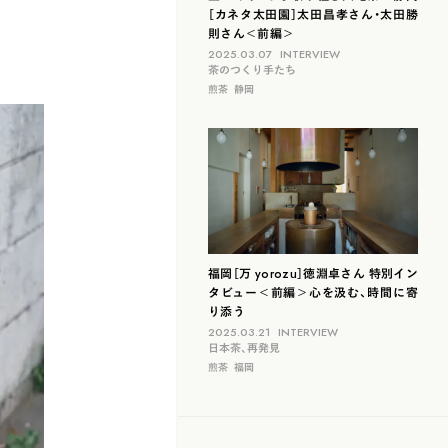
［カネタ太田園］太田昌孝さん・太田勝
則さん＜前編＞
2025.03.07
INTERVIEW
茶のつくり手たち
煎茶
静岡
福岡［万 yorozu］徳淵卓さん 特別イン
タビュー＜前編＞心を汲む、時間に寄
り添う
2025.03.21
INTERVIEW
日本茶、再発見
煎茶
福岡