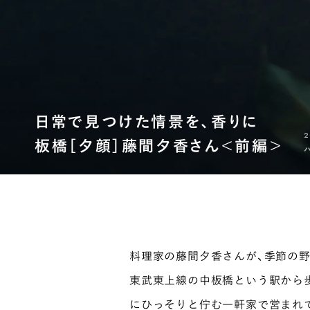
日常で見つけた情景を、香りに
2
板橋［夕顔］藤間夕香さん＜前編＞
料理家の藤間夕香さんが、季節の野
東武東上線の中板橋という駅から歩
にひっそりと佇む一軒家で営まれ