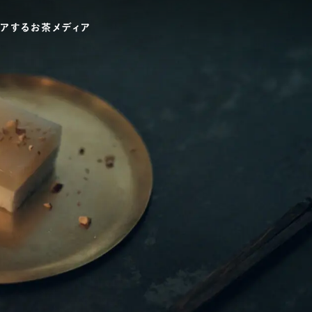
ワードでさがす
伊藤園
T-shirt
GASATANG×ITO EN
Ocha SURU? ORIGINAL
UNI
テゴリでさがす
INTERVIEW
CHAGOCORO TALK
イベント
茶と器
茶と食
茶のつくり手たち
Ocha SUR
PAUSE & INSPIRE
ファーストプレイスで、お茶を
COLOURS BY CHAGOCORO
お茶でさがす
煎茶
萎凋茶
発酵茶
ほうじ茶
紅茶
ブレンドティー
釜炒り茶
番茶
台湾茶
白葉茶
玉露
茎茶
碾茶
中国茶
粉茶
ミルクティー
かぶせ茶
茶外茶
ダージリン