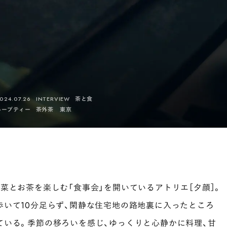
場所でさがす
長野
埼玉
大阪
千葉
静岡
東京
新潟
神奈川
群馬
茨城
栃木
熊本
岐阜
愛知
三重
鹿児島
長崎
京都
香川
岡山
広島
024.07.26
INTERVIEW
茶と食
ハーブティー
茶外茶
東京
菜とお茶を楽しむ「食事会」を開いているアトリエ［夕顔］。
いて10分足らず、閑静な住宅地の路地裏に入ったところ
ている。季節の移ろいを感じ、ゆっくりと心静かに料理、甘