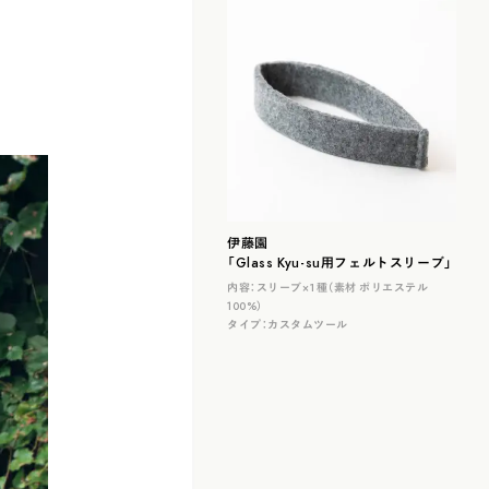
伊藤園
「Glass Kyu-su用フェルトスリーブ」
内容：
スリーブ×１種（素材 ポリエステル
100%）
タイプ：
カスタムツール