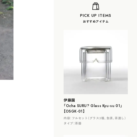
PICK UP ITEMS
おすすめアイテム
伊藤園
「Ocha SURU? Glass Kyu-su 01」
【OSGK-01】
内容：
フルセット（グラス３種、急須、茶漉し）
タイプ：
茶器