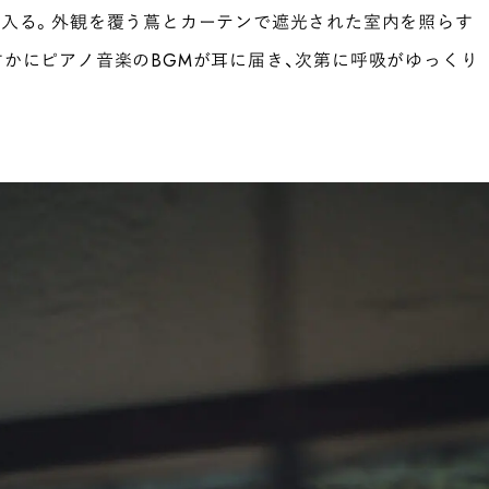
と入る。外観を覆う蔦とカーテンで遮光された室内を照らす
かにピアノ音楽のBGMが耳に届き、次第に呼吸がゆっくり