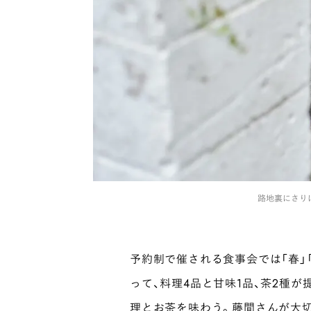
路地裏にさり
予約制で催される食事会では「春」「
って、料理4品と甘味1品、茶2種
理とお茶を味わう。藤間さんが大切