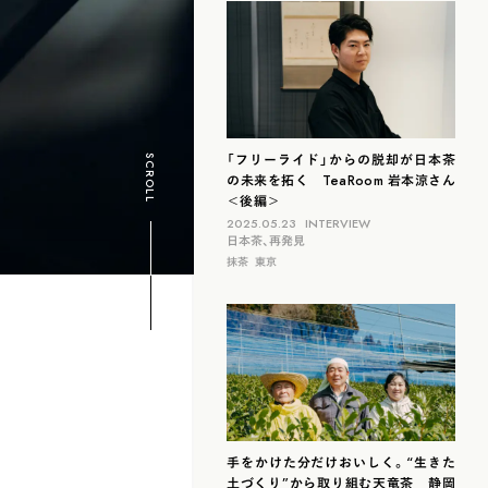
滋賀
北海道
島根
福岡
山梨
石川
「フリーライド」からの脱却が日本茶
SCROLL
の未来を拓く TeaRoom 岩本涼さん
＜後編＞
2025.05.23
INTERVIEW
日本茶、再発見
抹茶
東京
手をかけた分だけおいしく。“生きた
土づくり”から取り組む天竜茶 静岡