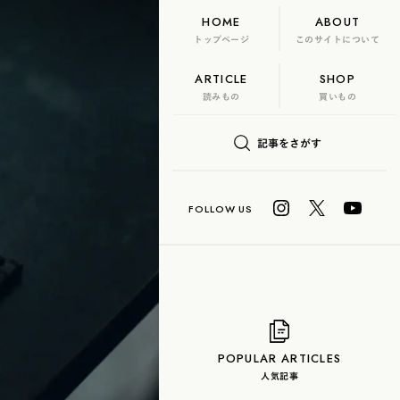
HOME
ABOUT
トップページ
このサイトについて
ARTICLE
SHOP
FLAME
TOOL
読みもの
買いもの
日本茶、再発見
記事をさがす
U? Lab.
COLUMN
玄米茶
抹茶
ハーブティー
白茶
烏龍茶
POPULAR ARTICLES
人気記事