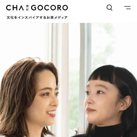
FLAME
TOOL
ワードでさがす
カテゴリでさがす
INTERVIEW
CHAGOCORO TALK
イベント
日本茶、再発見
茶と器
茶と食
茶のつくり手たち
Ocha SURU? Lab.
PAUSE & INSPIRE
ファーストプレイスで、お茶を
COLUMN
COLOURS BY CHAGOCORO
お茶でさがす