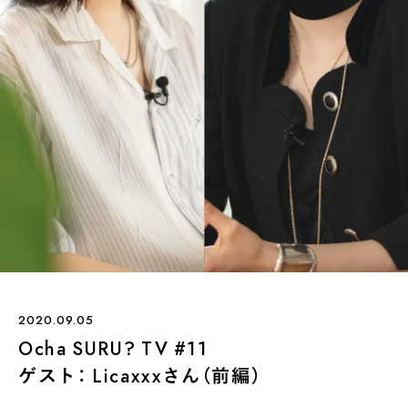
煎茶
萎凋茶
発酵茶
ほうじ茶
紅茶
玄米茶
ブレンドティー
釜炒り茶
番茶
台湾茶
抹茶
ハーブティー
白葉茶
玉露
茎茶
碾茶
中国茶
粉茶
白茶
烏龍茶
ミルクティー
かぶせ茶
茶外茶
ダージリン
場所でさがす
長野
埼玉
大阪
千葉
静岡
東京
滋賀
北海道
新潟
神奈川
群馬
茨城
栃木
熊本
島根
福岡
岐阜
愛知
三重
鹿児島
長崎
京都
山梨
石川
香川
岡山
広島
2020.09.05
Ocha SURU? TV #11
ゲスト： Licaxxxさん（前編）