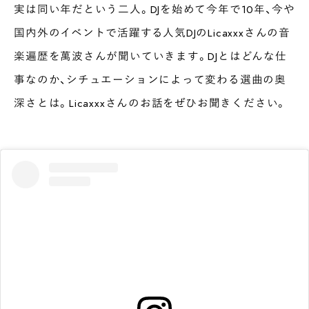
実は同い年だという二人。DJを始めて今年で10年、今や
国内外のイベントで活躍する人気DJのLicaxxxさんの音
楽遍歴を萬波さんが聞いていきます。DJとはどんな仕
事なのか、シチュエーションによって変わる選曲の奥
深さとは。Licaxxxさんのお話をぜひお聞きください。
INTERVIEW
Ocha SURU? Lab.
PAUSE & INSPIRE
ファーストプレイスで、お茶を
COLUMN
COLOURS BY CHAGOCORO