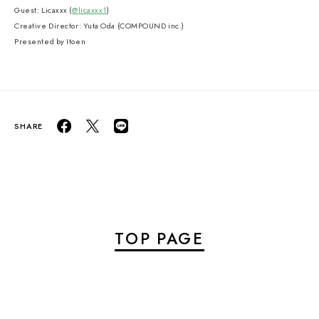
Guest: Licaxxx (
@licaxxx1
)
Creative Director: Yuta Oda (COMPOUND inc.)
Presented by Itoen
TOP PAGE