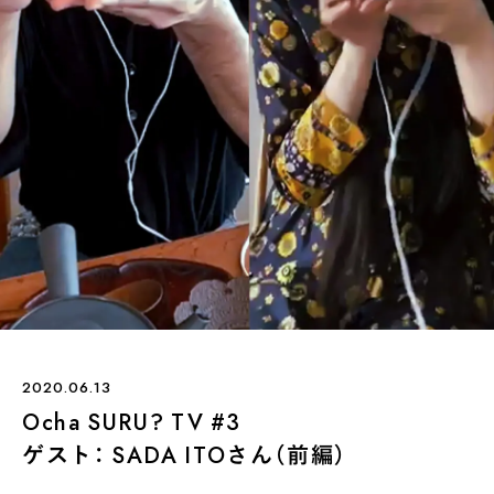
煎茶
萎凋茶
発酵茶
ほうじ茶
紅茶
玄米茶
ブレンドティー
釜炒り茶
番茶
台湾茶
抹茶
ハーブティー
白葉茶
玉露
茎茶
碾茶
中国茶
粉茶
白茶
烏龍茶
ミルクティー
かぶせ茶
茶外茶
ダージリン
場所でさがす
長野
埼玉
大阪
千葉
静岡
東京
滋賀
北海道
新潟
神奈川
群馬
茨城
栃木
熊本
島根
福岡
岐阜
愛知
三重
鹿児島
長崎
京都
山梨
石川
香川
岡山
広島
2020.06.13
Ocha SURU? TV #3
ゲスト： SADA ITOさん（前編）