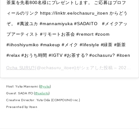
茶葉を先着800名様にプレゼントします。 ご応募はプロフ
ィールのリンク https://linktr.ee/ochasuru_itoen からどう
ぞ。 #萬波ユカ #mannamiyuka #SADAITO #メイクアッ
プアーティスト #リモートお茶会 #remort #zoom
#iihoshiyumiko #makeup #メイク #lifestyle #緑茶 #新茶
#relax #おうち時間 #IGTV #お茶する? #ochasuru? #itoen
Ocha SURU?
(@ochasuru_itoen)がシェアした投稿 –
2020年 6月月12日午後10時59分PDT
Host: Yuka Mannami (
@yuka
)
Guest: SADA ITO (
@sadaito
)
Creative Director: Yuta Oda (COMPOUND inc.)
Presented by Itoen