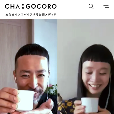
FLAME
TOOL
ワードでさがす
カテゴリでさがす
INTERVIEW
CHAGOCORO TALK
イベント
日本茶、再発見
茶と器
茶と食
茶のつくり手たち
Ocha SURU? Lab.
PAUSE & INSPIRE
ファーストプレイスで、お茶を
COLUMN
COLOURS BY CHAGOCORO
お茶でさがす