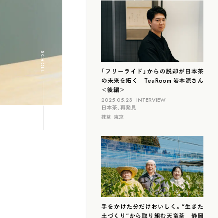
滋賀
北海道
島根
福岡
SCROLL
山梨
石川
「フリーライド」からの脱却が日本茶
の未来を拓く TeaRoom 岩本涼さん
＜後編＞
2025.05.23
INTERVIEW
日本茶、再発見
抹茶
東京
手をかけた分だけおいしく。“生きた
土づくり”から取り組む天竜茶 静岡