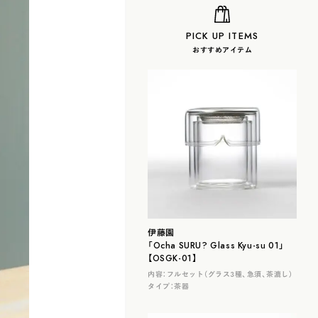
PICK UP ITEMS
おすすめアイテム
伊藤園
「Ocha SURU? Glass Kyu-su 01」
【OSGK-01】
内容：
フルセット（グラス３種、急須、茶漉し）
タイプ：
茶器