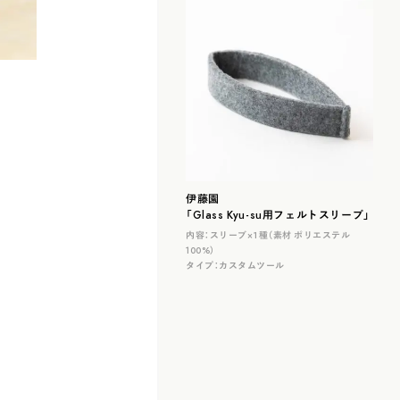
伊藤園
「Glass Kyu-su用フェルトスリーブ」
内容：
スリーブ×１種（素材 ポリエステル
100%）
タイプ：
カスタムツール