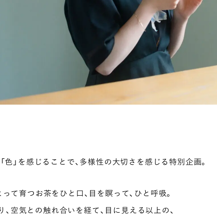
場所でさがす
長野
埼玉
大阪
千葉
静岡
東京
新潟
神奈川
群馬
茨城
栃木
熊本
岐阜
愛知
三重
鹿児島
長崎
京都
香川
岡山
広島
「色」を感じることで、多様性の大切さを感じる特別企画。
って育つお茶をひと口、目を瞑って、ひと呼吸。
り、空気との触れ合いを経て、目に見える以上の、