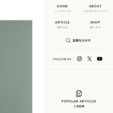
HOME
ABOUT
トップページ
このサイトについて
ARTICLE
SHOP
FLAME
TOOL
読みもの
買いもの
日本茶、再発見
記事をさがす
U? Lab.
COLUMN
玄米茶
抹茶
ハーブティー
白茶
烏龍茶
POPULAR ARTICLES
人気記事