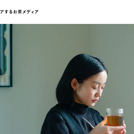
ワードでさがす
伊藤園
T-shirt
GASATANG×ITO EN
Ocha SURU? ORIGINAL
UNI
テゴリでさがす
INTERVIEW
CHAGOCORO TALK
イベント
茶と器
茶と食
茶のつくり手たち
Ocha SUR
PAUSE & INSPIRE
ファーストプレイスで、お茶を
COLOURS BY CHAGOCORO
お茶でさがす
煎茶
萎凋茶
発酵茶
ほうじ茶
紅茶
ブレンドティー
釜炒り茶
番茶
台湾茶
白葉茶
玉露
茎茶
碾茶
中国茶
粉茶
ミルクティー
かぶせ茶
茶外茶
ダージリン