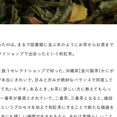
れたのは、まるで図書館に並ぶ本のようにお茶からお酒まで
クトショップで出会ったという和紅茶。
液体を扱うセレクトショップで知った、沖縄県［金川製茶（かにが
が本当にきれいで、甘みと渋みが絶妙なバランスで同居して
いて丸いんです。あるとき、お茶に詳しい方に教えてもらっ
一番茶が最高とされていて、二番茶、三番茶となると、値段
酵というプロセスを加えて和紅茶にすることで新たな価値を
り手にも嬉しい循環が生まれるなら、それは素晴らしいこと