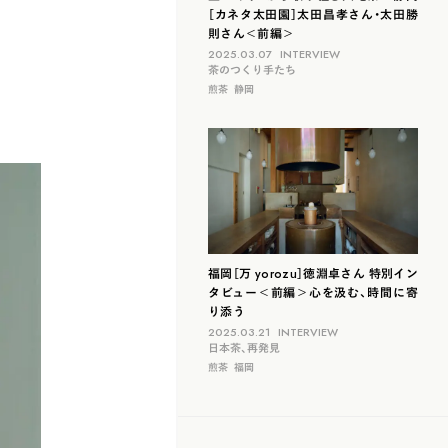
［カネタ太田園］太田昌孝さん・太田勝
則さん＜前編＞
2025.03.07
INTERVIEW
茶のつくり手たち
煎茶
静岡
福岡［万 yorozu］徳淵卓さん 特別イン
タビュー＜前編＞心を汲む、時間に寄
り添う
2025.03.21
INTERVIEW
日本茶、再発見
煎茶
福岡