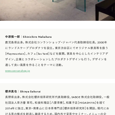
中原慎一郎｜Shinichiro Nakahara
鹿児島県出身。株式会社コンランショップ・ジャパン代表取締役社長。2000年
にランドスケーププロダクツを設立。東京渋谷区にてオリジナル家具等を扱う
［Playmountain］、カフェ［Tas Yard］などを展開。家具を中心としたインテリアデ
ザイン、企業とコラボレーションしたプロダクトデザインも行う。デザインを
通して良い風景を作ることをテーマに活動。
www.conranshop.jp
櫻井真也｜Shinya Sakurai
長野県出身。株式会社櫻井焙茶研究所代表取締役、SABOE 株式会社取締役、一般
社団法人茶方薈 草司。和食料理店［八雲茶寮］、和菓子店［HIGASHIYA］を経て
2014年に独立、東京・南青山に日本茶専門店［櫻井焙茶研究所］を開設。現代にお
ける茶の様式を創造し継承するため、国内外で呈茶やセミナー、メニューの企