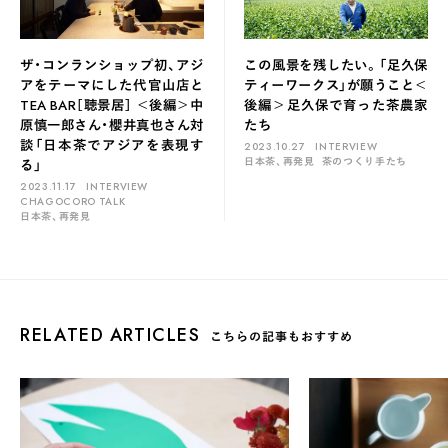
ザ・コンランショップ初、アジ
この風景を残したい。「足久保
アをテーマにした代官山店と
ティーワークス」が願うこと＜
TEA BAR［聴景居］ ＜後編＞中
後編＞足久保で育った茶農家
原慎一郎さん・櫻井真也さん対
たち
談「日本茶でアジアを表現す
2023.10.27
INTERVIEW
日本茶、再発見
茶のつくり手たち
る」
2023.11.17
INTERVIEW
CHAGOCORO TALK
日本茶、再発見
RELATED ARTICLES
こちらの記事もおすすめ