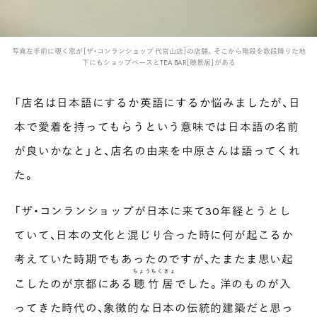
写真左手前に覗く窓が［ザ・コンランショップ 代官山店］の店舗。そこから階段を数段降りた地
下にもショップペースとTEA BAR［聴景居］がある
「店名は日本語にするか英語にするか悩みましたが、日
本で愛着を持ってもらうという意味では日本語の名前
が良いかなと」と、店名の由来を中原さんは語ってくれ
た。
「ザ・コンランショップが日本に来て30年経とうとし
ていて、日本の文化と混じり合った時に何が起こるか
考えていた時期でもあったのですが、たまたま思い起
ちょうちくきょ
こしたのが京都にある
聴竹居
でした。洋のものが入
ってきた時代の、象徴的な日本の伝統的建築だと思っ