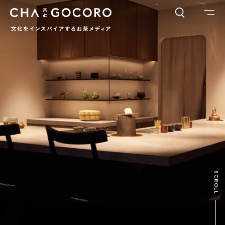
FLAME
TOOL
ワードでさがす
カテゴリでさがす
INTERVIEW
CHAGOCORO TALK
イベント
日本茶、再発見
茶と器
茶と食
茶のつくり手たち
Ocha SURU? Lab.
PAUSE & INSPIRE
ファーストプレイスで、お茶を
COLUMN
SCROLL
COLOURS BY CHAGOCORO
お茶でさがす