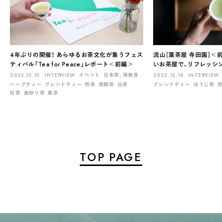
4年ぶりの開催！ あらゆるお茶文化が集うフェス
流山［葉茶屋 寺田園］＜
ティバル「Tea for Peace」レポート＜前編＞
いお茶屋で、リフレッシ
2023.12.01
INTERVIEW
イベント
日本茶、再発見
2022.12.16
INTERVIEW
ハーブティー
ブレンドティー
煎茶
発酵茶
白茶
ブレンドティー
ほうじ茶
紅茶
釜炒り茶
東京
TOP PAGE