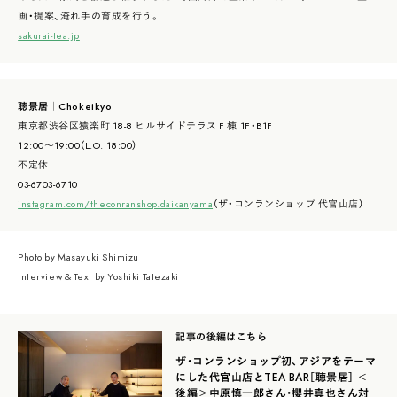
画・提案、淹れ手の育成を行う。
sakurai-tea.jp
聴景居｜Chokeikyo
東京都渋谷区猿楽町 18-8 ヒルサイドテラス F 棟 1F・B1F
12:00～19:00（L.O. 18:00）
不定休
03-6703-6710
instagram.com/theconranshop.daikanyama
（ザ・コンランショップ 代官山店）
Photo by Masayuki Shimizu
Interview & Text by Yoshiki Tatezaki
記事の後編はこちら
ザ・コンランショップ初、アジアをテーマ
にした代官山店とTEA BAR［聴景居］ ＜
後編＞中原慎一郎さん・櫻井真也さん対