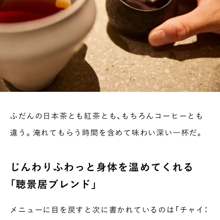
INTERVIEW
Ocha SURU? Lab.
PAUSE & INSPIRE
ファーストプレイスで、お茶を
COLUMN
COLOURS BY CHAGOCORO
ふだんの日本茶とも紅茶とも、もちろんコーヒーとも
違う。淹れてもらう時間を含めて味わい深い一杯だ。
じんわりふわっと身体を温めてくれる
「聴景居ブレンド」
メニューに目を戻すと次に書かれているのは「チャイ：