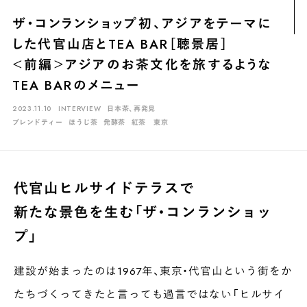
煎茶
萎凋茶
発酵茶
ほうじ茶
紅茶
玄米茶
ザ・コンランショップ初、アジアをテーマに
ブレンドティー
釜炒り茶
番茶
台湾茶
抹茶
した代官山店とTEA BAR［聴景居］
ハーブティー
白葉茶
玉露
茎茶
碾茶
中国茶
粉茶
＜前編＞アジアのお茶文化を旅するような
TEA BARのメニュー
白茶
烏龍茶
ミルクティー
かぶせ茶
茶外茶
ダージリン
2023.11.10
INTERVIEW
日本茶、再発見
場所でさがす
ブレンドティー
ほうじ茶
発酵茶
紅茶
東京
長野
埼玉
大阪
千葉
静岡
東京
滋賀
北海道
新潟
神奈川
群馬
茨城
栃木
熊本
島根
福岡
代官山ヒルサイドテラスで
岐阜
愛知
三重
鹿児島
長崎
京都
山梨
石川
新たな景色を生む「ザ・コンランショッ
香川
岡山
広島
プ」
建設が始まったのは1967年、東京・代官山という街をか
たちづくってきたと言っても過言ではない「ヒルサイ